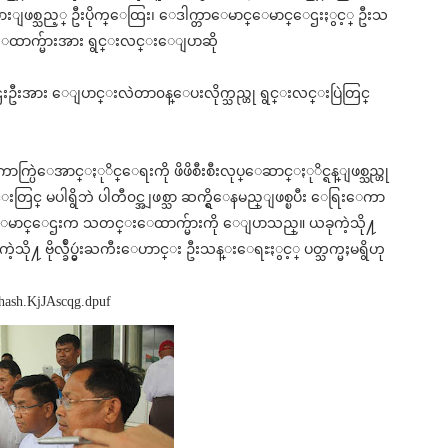
းျဖစ္သည့္ ဦးပိုက္ေထြး၊ ေဒါက္တာေမာင္ေမာင္ေဌးႏွင့္ ဦးသ
းေထာက္မ်ားအား ရွင္းလင္းေျပာဆို
ီးအား ေျပာင္းလဲတာ၀န္ေပးလိုက္သည္ဟု ရွင္းလင္းပြဲတြင္
ပြဲေအာင္ႏုိင္ေရးကို ဖိဖိစီးစီးလုပ္ေဆာင္ႏုိင္ရန္ျဖစ္သည္ဟု
တြင္ မပါရွိဘဲ ပါတီ၀င္အျဖစ္သာ ဆက္ရွိေနမည္ျဖစ္ၿပီး ေရြးေကာ
္တာေမာင္ေမာင္ေဌးက သတင္းေထာက္မ်ားကို ေျပာသည္။ ယခုကဲ့သို႔
ိုလ္ခ်ဳပ္မွဴးႀကီးေဟာင္း ဦးသန္းေရႊႏွင့္ ပတ္သက္မႈမရွိဟု
thash.KjJAscqg.dpuf