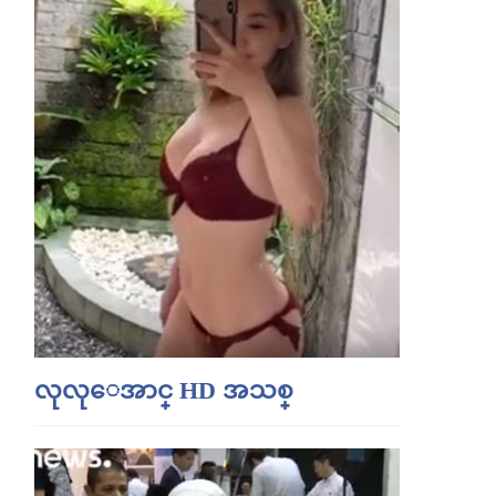
လုလုေအာင္ HD အသစ္