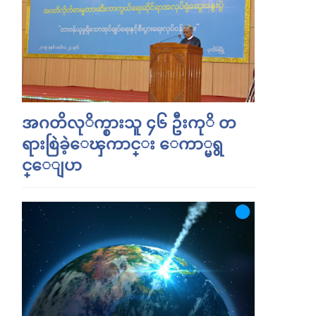
အဂတိလုိက္စားသူ ၄၆ ဦးကုိ တ
ရားစြဲခဲ့ေၾကာင္း ေကာ္မရွ
င္ေျပာ