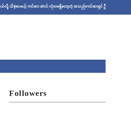
့ပေမယ့် ကင်ဆာ ဆဲလ် လုံးဝမရှိတော့တဲ့ အသည်းကင်ဆာရှင် ဦးစိုးသန်းရဲ့ ဆေးနည်း
Followers