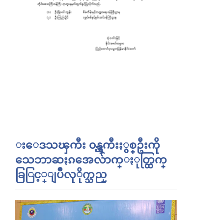
းေဒသၾကီး ၀န္ၾကီးႏွစ္ဦးကို
သေဘာဆႏၵအေလ်ာက္ႏုတ္ထြက္
ခြြင့္ျပဳလုိုက္သည္