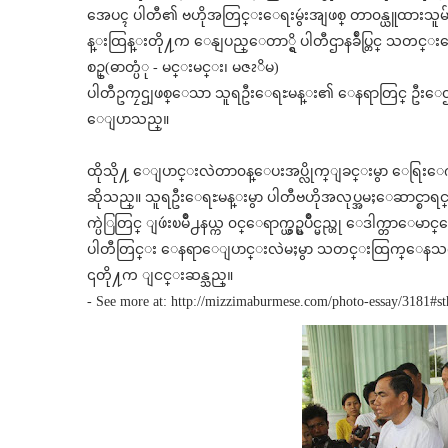
အေပၚ ပါတီ၏ ဗဟိုအတြင္းေရးမွဴးအျဖစ္ တာ၀န္ယူထားသူမ်ာ
န္းထြန္းတို႔က ေနျပည္ေတာ္ရွိ ပါတီဌာနခ်ဳပ္တြင္ သတင္
စဥ္(ဓာတ္ပံု - မင္းမင္း၊ မဇၩိမ)
ပါတီဥကၠဌျဖစ္ေသာ သူရဦးေရႊမန္း၏ ေနရာတြင္ ဦးေဌးဥ
ေျပာသည္။
ထိုသို႔ ေျပာင္းလဲတာ၀န္ေပးအပ္လိုက္ျခင္းမွာ ေရြးေကာက္
ဆိုသည္။ သူရဦးေရႊမန္းမွာ ပါတီဗဟိုအလုပ္အမႈေဆာင္စာရင္း
က္ပဲြတြင္ ျဖဴးၿမိဳ႕နယ္က ၀င္ေရာက္ယွဥ္ၿပိဳင္မည္ဟု ေဒါက
ပါတီတြင္း ေနရာေျပာင္းလဲမႈမွာ သတင္းထြက္ေနသကဲ့သို႔ ဗ
၎တို႔က ျငင္းဆန္သည္။
- See more at: http://mizzimaburmese.com/photo-essay/3181#s