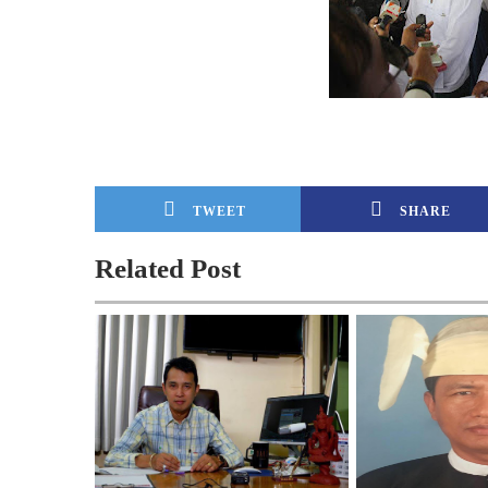
TWEET
SHARE
Related Post