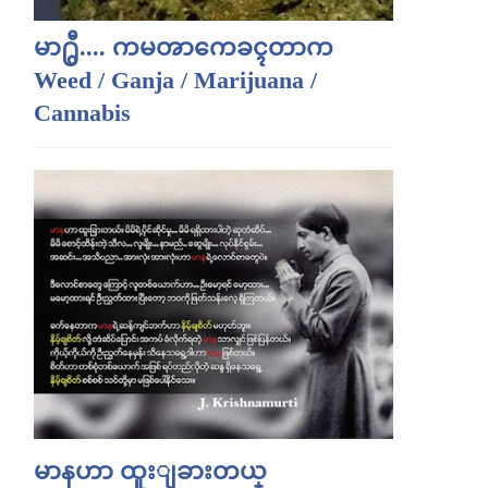
မာ႐ွီ.... ကမၻာကေခၚတာက
Weed / Ganja / Marijuana /
Cannabis
မာနဟာ ထူးျခားတယ္