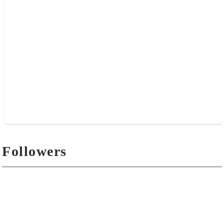
Followers