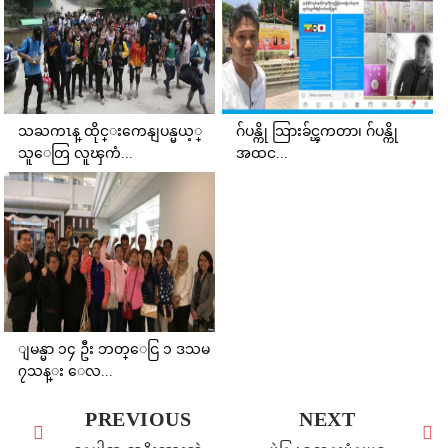
သႀကၤန္ ထိုင္းကေနျပန္မယ့္
ဂ်ပန္ကို သြားခ်င္ၾကတာ၊ ဂ်ပန္ကို
သူေတြ လူၾကံ...
အထင...
ျမန္မာ ၁၄ ဦး ဘတ္ေငြ ၁ ဒသမ
၇သန္း ေလ...
PREVIOUS
NEXT