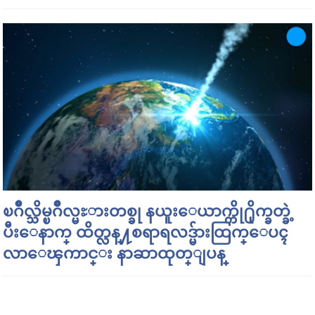
ၿဂိဳလ္သိမ္ၿဂိဳလ္မႊားတစ္ခု နယူးေယာက္ကို႐ိုက္ခတ္ခဲ့
ပီးေနာက္ ထိတ္လန္႔စရာရလဒ္မ်ားထြက္ေပၚ
လာေၾကာင္း နာဆာထုတ္ျပန္