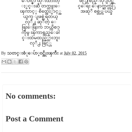
ေပါင္မွာ ထုိးထားတဲ့
ဖဲြ႔စည္းပုံျပင္ဆ
ႏွင္းဆီ တက္တူးေ
င္ေရး ေနာက္ဆက္တဲြ
ၾကာင့္ စိတ္အေႏွာင့္အ
အဆုိ စစ္တပ္က ပယ္ခ်
ယွက္ ျဖစ္ခဲ့ရတယ္
လုိ႕ ဆုိတဲ့ ေ
ဖြးေဖြးက ဘယ္ကိစၥ
ကိုမွ ၾကာရွည္ေခါ
င္းထဲမထည့္ထားဘူး
လုိ႕ ဖြင့္ဟ
By
သတင္းစံုေပ်ာ္၀င္အိုးၾကီး
at
July 02, 2015
No comments:
Post a Comment