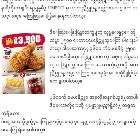
နာရီထိုးကစျပီး ရန္ကုန္ၿမဳိ႔ UMFCCI မွာ အထည္ခ်ဳပ္လုပ္ငန္းရွင္မ်ားအသင္းက အ
သင္းဝင္ေတြေဆြးေႏြးေနၾကပါတယ္။
ဒီေဆြးေနြးပြဲမွာတက္ခဲ႔တဲ့ လုပ္ငန္းရွင္ေတြ
ထဲမွာ ၂၅၀၀ ေတာင္မေပးနိုင္တဲ႔သူေတြ ပါေနပါ
တယ္၊ ဒါေၾကာင့္ ၃၆၀၀ ကိုမေပးနိုင္ပဲ ၂၅၀၀
ပဲေပးႏိုင္ပါ့မယ္၊ က်န္တဲ႔၁၁၀၀ ကို အစိုးရ ဒါမွမဟု
တ္ အဖြဲ႔စည္းေတြက ေထာက္ပံ႔ေပးဖို့ အထ
ည္ခ်ဳပ္လုပ္ငန္းရွင္ အတြင္းေရးမွဴး ေဒၚခိုင္ခိုုင္နြယ္
ကေျပာပါတယ္။
၃၆၀၀ကို မေပးနိုင္ဘူး၊ အခုလိုဆနၵခံယူခဲ႔တာပါ၊
ဒီႏႈန္းအတိုင္းဆို ျမန္မာျပည္မွာရွိတဲ႔ တရုတ္
ကိုရီးယား
ဂ်ပန္ အထည္ခ်ဳပ္စက္ရံုေတြ ၉လပိုင္း၁ရက္ေန႔ အကုန္ပိတ္မယ္လို႔ ေျပာဆို
မႈေတြ ရွိေနပါတယ္။