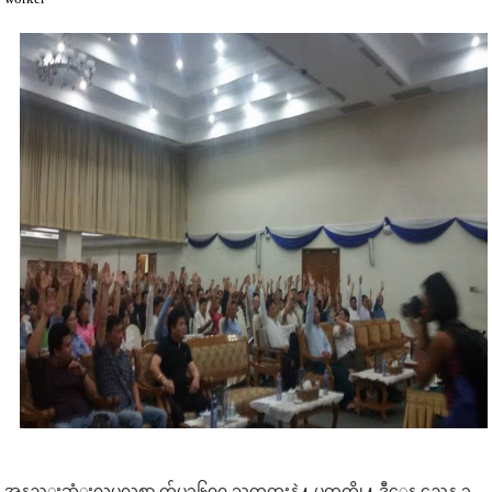
အနည္းဆံုးလုပ္ခလစာ က်ပ္၃၆၀၀ သတ္မွတ္မႈနဲ႔ ပတ္သက္လို႔ ဒီေန့ ညေန ၃