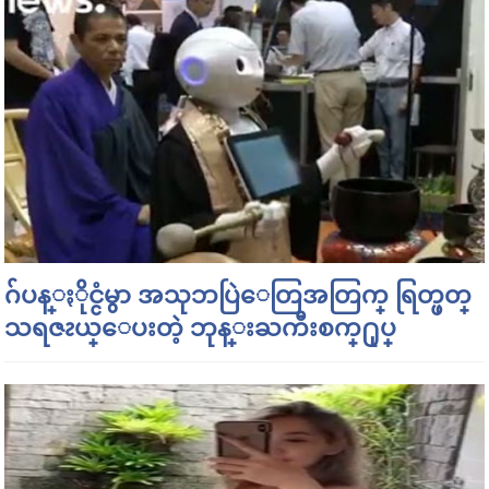
ဂ်ပန္ႏိုင္ငံမွာ အသုဘပြဲေတြအတြက္ ရြတ္ဖတ္
သရဇၩယ္ေပးတဲ့ ဘုန္းႀကီးစက္႐ုပ္