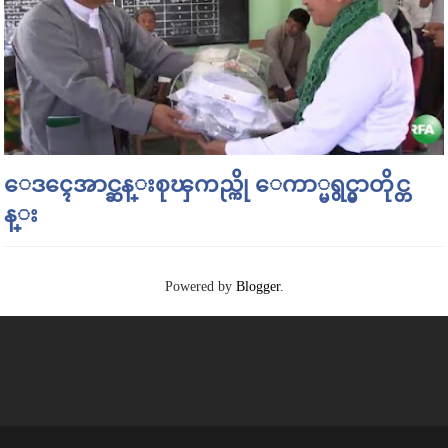
ေဒၚေအာင္ဆန္းစုၾကည္ကို ေကာ္မရွင္မွာတိုင္တ
န္း
Powered by
Blogger
.