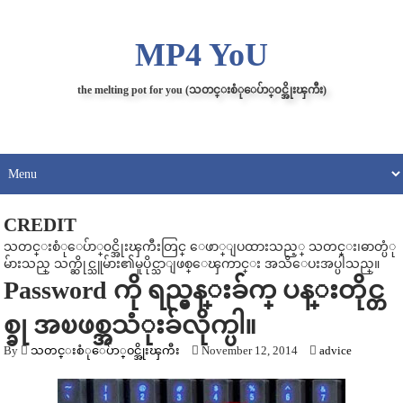
MP4 YoU
the melting pot for you (သတင္းစံုေပ်ာ္၀င္အိုးၾကီး)
CREDIT
သတင္းစံုေပ်ာ္၀င္အိုးၾကီးတြင္ ေဖာ္ျပထားသည့္ သတင္း၊ဓာတ္ပံု
မ်ားသည္ သက္ဆိုင္သူမ်ား၏မူပိုင္သာျဖစ္ေၾကာင္း အသိေပးအပ္ပါသည္။
Password ကို ရည္မွန္းခ်က္ ပန္းတိုင္တ
စ္ခု အၿဖစ္အသံုးခ်လိုက္ပါ။
By
သတင္းစံုေပ်ာ္၀င္အိုးၾကီး
November 12, 2014
advice