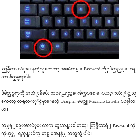
ကြန္ပ်ဳတာ သံုးေနတဲ့သူကေတာ့ အၿမဲတမ္း Password ကိုရုိက္ထည့္ေနရ
တာ စိတ္ညစ္စရာပါ။
ဒီစိတ္ညစ္စရာကို အသံုးခ်ၿပီး ဘဝရဲ႕ရည္မွန္းခ်က္အၿဖစ္ ေၿပာင္းလဲႏုိင္ခဲ့သူ
ကေတာ့ တရုတ္ႏုိင္ငံမွာေနတဲ့ Designer ၿဖစ္သူ Mauricio Estrella ၿဖစ္ပါတ
ယ္။
သူ႔ရဲ႕စဥ္းစားပံုေလး
က ထူးဆန္းပါတယ္။ ကြန္ပ်ဳတာရဲ႕ Password ကို
ကိုယ့္ရဲ႕ ရည္မွန္းခ်က္ တစ္ခုအေနနဲ႔ သတ္မွတ္ရုံပါပဲ။