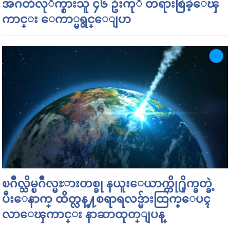
အဂတိလုိက္စားသူ ၄၆ ဦးကုိ တရားစြဲခဲ့ေၾ
ကာင္း ေကာ္မရွင္ေျပာ
ၿဂိဳလ္သိမ္ၿဂိဳလ္မႊားတစ္ခု နယူးေယာက္ကို႐ိုက္ခတ္ခဲ့
ပီးေနာက္ ထိတ္လန္႔စရာရလဒ္မ်ားထြက္ေပၚ
လာေၾကာင္း နာဆာထုတ္ျပန္