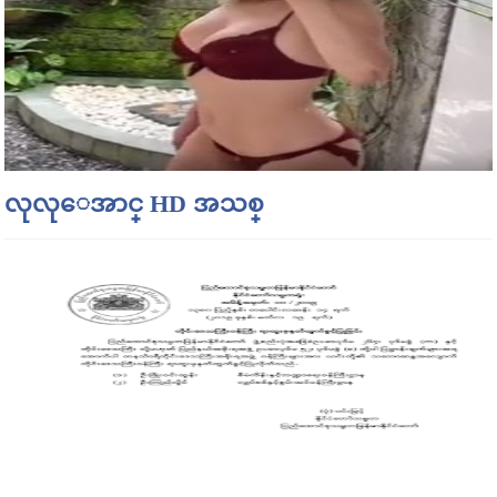
လုလုေအာင္ HD အသစ္