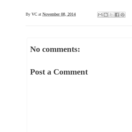
By
VC
at
November 08, 2014
No comments:
Post a Comment