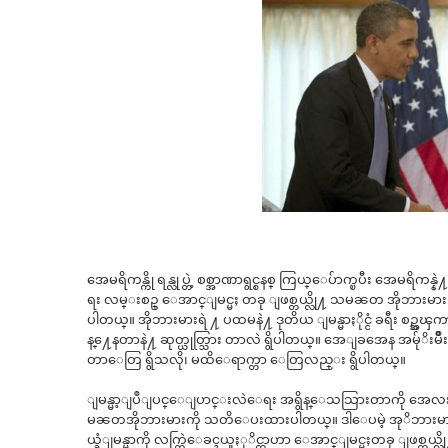
အေမရိကန္ကို ရန္လုပ္တဲ့ စစ္အာဏာရွင္စနစ္ ကြယ္ေပ်ာက္ၿပီး အေမရိကန
ရး လမ္းစဥ္ ေအာင္ျမင္မႈ တခု ျဖစ္တယ္လို႔ သမၼတ အိုဘားမား က 
ပါတယ္။ အိုဘားမားရဲ ႔ ပထမနဲ႔ ဒုတိယ ျမန္မာႏိုင္ငံ ခရီး စဥ္အၾ
န္႔ေနတာနဲ႔ ဆုတ္ယုတ္သြား တာလဲ ရွိပါတယ္။ အေျခအေန အမ်ုိးမ်ဳိ
တာေတြ ရွိသလို၊ မထိေရာက္တာ ေတြလည္း ရွိပါတယ္။
ျမန္မာ့ျပဳျပင္ေျပာင္းလဲေရး အရွိန္ေသသြားတာကို အေလးအ
မၼတအိုဘားမားကို သတိေပးထားပါတယ္။ ဒါေပမဲ့ အုိဘားမား
ယ္ခံျမန္မာကို လက္တြဲေခၚယူႏုိင္တာဟာ ေအာင္ျမင္မႈတခု ျဖစ္တယ