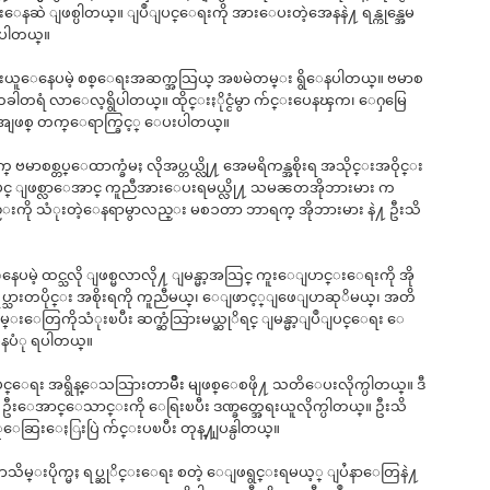
ေနဆဲ ျဖစ္ပါတယ္။ ျပဳျပင္ေရးကို အားေပးတဲ့အေနနဲ႔ ရန္ကုန္အေမ
ေနပါတယ္။
ခတ္အေရးယူေနေပမဲ့ စစ္ေရးအဆက္အသြယ္ အၿမဲတမ္း ရွိေနပါတယ္။ ဗမာစ
စစ္ဗိုလ္ေတြ တခါတရံ လာေလ့ရွိပါတယ္။ ထိုင္းႏိုင္ငံမွာ က်င္းပေနၾက၊ ေႁမြေ
ူအျဖစ္ တက္ေရာက္ခြင့္ ေပးပါတယ္။
မာစစ္တပ္ေထာက္ခံမႈ လိုအပ္တယ္လို႔ အေမရိကန္အစိုးရ အသိုင္းအဝိုင္း
င္ ျဖစ္လာေအာင္ ကူညီအားေပးရမယ္လို႔ သမၼတအိုဘားမား က
းကို သံုးတဲ့ေနရာမွာလည္း မစၥတာ ဘာရက္ အိုဘားမား နဲ႔ ဦးသိ
မဲ့ ထင္သလို ျဖစ္မလာလို႔ ျမန္မာ့အသြင္ ကူးေျပာင္းေရးကို အို
ပ္သားတပိုင္း အစိုးရကို ကူညီမယ္၊ ေျဖာင့္ျဖေျပာဆုိမယ္၊ အတိ
းေတြကိုသံုးၿပီး ဆက္ဆံသြားမယ္ဆုိရင္ ျမန္မာ့ျပဳျပင္ေရး ေ
နပံု ရပါတယ္။
 ျပဳျပင္ေရး အရွိန္ေသသြားတာမ်ဳိး မျဖစ္ေစဖို႔ သတိေပးလိုက္ပါတယ္။ ဒီ
ေအာင္ေသာင္းကို ေရြးၿပီး ဒဏ္ခတ္အေရးယူလိုက္ပါတယ္။ ဦးသိ
ြးေႏြးပြဲ က်င္းပၿပီး တုန္႔ျပန္ပါတယ္။
ာသိမ္းပိုက္မႈ ရပ္ဆုိင္းေရး စတဲ့ ေျဖရွင္းရမယ့္ ျပႆနာေတြနဲ႔