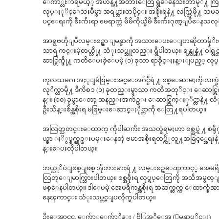
ေက်ာ္လႊာရမယ့္ အဟန္႔အတားေတြ ရွိေနေသးတာမုိ႔ ကြန္ဂ
လုပ္ႏုိင္ေသးမီမွာ အရပ္သားတပိုင္း အစိုးရနဲ႔ လက္တြဲဖို႔ သမ
ပင္ေရးကို ခ်ီးက်ဴးရာ မေရာက္ဘဲ မိမိကိုယ္မိမိ ခ်ီးက်ဴးဂုဏ္ျပဳ
အာရွဗဟိုျပဳလမ္းစဥ္မွာ ျမန္မာကို အသားေပးေျပာဆိုတာမ်ုိးဟ
သာရ ကင္းမဲ့တယ္လို႔ သံုးသပ္သူလည္း ရွိပါတယ္။ ရန္ကုန္နဲ႔ ဝါရွင္
ဆာင္ရြက္ဖို႔ ကတိေပးခဲ့ေပမဲ့ (၁) ခုသာ ရာခိုင္ႏႈန္းျပည့္ လု
ကုလသမဂၢ အႏုျမဴစြမ္းအင္ေအဂ်င္စီရဲ ႔ စစ္ေဆးမႈကို လက္ခံတဲ့ သေဘာ
လုိက္တာမို႔ ဒီကိစၥ (၁) ခုတည္းမွာသာ ကတိအတုိင္း ေဆာင္ရြက္
န္း (၁၀) ခုမွာေတာ့ အနည္းအက်ဥ္း ေဆာင္ရြက္ႏုိင္တာနဲ႔ လံုးဝ
ဦးသိန္းစိန္အစိုးရ မစြမ္းေဆာင္ႏိုင္တာကို ေတြ႔ရပါတယ္။
အလြတ္သတင္းေထာက္ ကိုပါႀကီး အသတ္ခံရမႈဟာ စစ္တပ္ရဲ ႔ စရိုက္
ယ္မွာ ႏိွပ္စက္ညဥ္းပမ္းေနတဲ့ ဗမာအစိုးရတပ္ကို လူ႔အခြင့္
န္းေပးလိုပါတယ္။
ဘယ္လုိပဲျဖစ္ျဖစ္ အိုဘားမားရဲ ႔ လမ္းစဥ္ေၾကာင့္ အေမရိ
လြတ္ေျမာက္သြားပါတယ္။ စစ္အစိုးရ လုပ္ရပ္ေတြကို အသိအမွတ
ဖစ္ေနပါတယ္။ ဒါေပမဲ့ အေမရိကန္အစိုးရ အဆက္ဆက္က ေထာက္ခံအ
နေၾကာင္း သံုးသပ္တင္ျပလိုက္ရပါတယ္။
ဦးေအာင္ခင္, ေက်ာ္ေက်ာ္သိန္း / ဗီြအုိေအ (ျမန္မာပုိင္း)