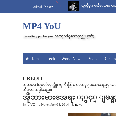
်
မန်ကျည်းချဉ် သိပ်နည်း
Latest News
လူတိုင္း မသိေသးေသာ “ေစ်း..အစ 
MP4 YoU
the melting pot for you (သတင္းစံုေပ်ာ္၀င္အိုးၾကီး)
Home
Tech
World News
Video
Celebs
CREDIT
သတင္းစံုေပ်ာ္၀င္အိုးၾကီးတြင္ ေဖာ္ျပထားသည့္ သတင္း၊
သိေပးအပ္ပါသည္။
အိုဘားမားအေရး ႏွင့္ ျမန္မ
By
VC
November 08, 2014
news