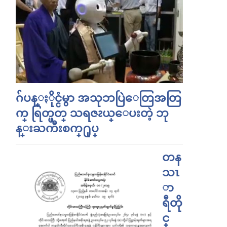
ဂ်ပန္ႏိုင္ငံမွာ အသုဘပြဲေတြအတြ
က္ ရြတ္ဖတ္ သရဇၩယ္ေပးတဲ့ ဘု
န္းႀကီးစက္႐ုပ္
တန
သၤ
ာ
ရီတို
င္