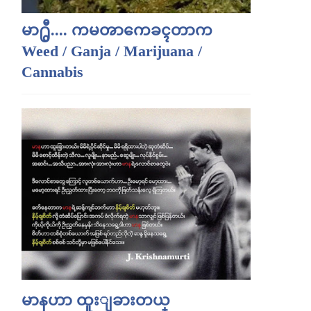
မာ႐ွီ.... ကမၻာကေခၚတာက
Weed / Ganja / Marijuana /
Cannabis
မာနဟာ ထူးျခားတယ္