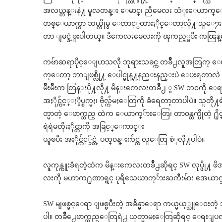
အလယ္တန္းနဲ႔ မူလတန္း ေမာင္၊ ညီမေလး သံုးေယာက္ေလာက
တစ္ေယာက္ဟာ ဘယ္လိုမွ ေတာင့္မထားႏိုင္ေတာ့လို႔ သူေ႒းတစ
တာ ျမင္ခဲ့ဖူးပါတယ္။ ဒီကေလးမေလးကို ၾကည့္ၿပီး ကၽြန္ေ
ကဗ်ာဆရာပိုင္ေျပာသလို ဘုရားသခင္က တခ်ဳိ႕လူအတြက္ 
က္ေတာ့ ဘာျဖစ္လို႔ ေပါင္မုန္႔နည္းနည္းပဲ ေပးရတာ
မ်ဳိးမ်ဳိးက တြန္းပို႔လို႔ မိန္းကေလးတခ်ဳိ႕ ွ SW ဘ၀က
အႏိုင္က်င့္ႏွိပ္စက္မႈ၊ ဗိုလ္က်မႈေတြကို ခံရေတာ့တာပါပဲ။ သူတို႔
တ္မာတဲ့ ေဖာက္သည္ ထဲက ေယာက္်ားေတြ၊ တာ၀န္ထက္ပိုတဲ့ ႐ိ
ရဲရဲမတိုးႏိုင္တာကို အခြင့္ေကာင္း
ယူၿပီး အႏိုင္က်င့္ခ်င္တဲ့ ပတ္၀န္းက်င္က လူေတြ စံုလို႔ပါပဲ။
လူကုန္ကူးခံရတဲ့ထဲက မိန္းကေလးတခ်ဳိ႕ဆိုရင္ SW လုပ္ဖို႔
လးကို မဟာက႐ုဏာရွင္ ပုရိသေယာက္်ားႀကီးမ်ား အေယာက္သ
SW မျဖစ္ခင္ေရာ ျဖစ္ၿပီးတဲ့ အခ်ိန္မွာေရာ ကယ္မယ့္သူ
ပါ။ တခ်ဳိ႕ေဖာက္သည္ေတြရဲ႕ ယုတ္မာမႈေတြဆိုရင္ ေရးျပ