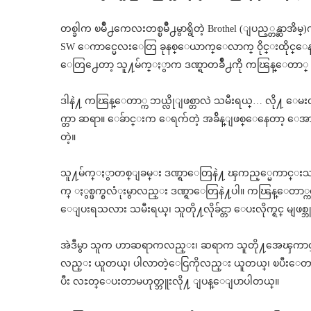
တစ္ခါက ၿမိဳ႕ကေလးတစ္ၿမိဳ႕မွာရွိတဲ့ Brothel (ျပည့္တန
SW ေကာင္မေလးေတြ ခုနစ္ေယာက္ေလာက္ ၀ိုင္းထိုင္
ေတြ႕ေတာ့ သူ႔မ်က္ႏွာက ဒဏ္ရာတခ်ဳိ႕ကို ကၽြန္ေတာ္ 
ဒါနဲ႔ ကၽြန္ေတာ္က ဘယ္လိုျဖစ္တာလဲ သမီးရယ္… လို႔ ေမးလိ
က္တာ ဆရာ။ ေခ်ာင္းက ေရက်တဲ့ အခ်ိန္ျဖစ္ေနေတာ့ ေအာ
တဲ့။
သူ႔မ်က္ႏွာတစ္ျခမ္း ဒဏ္ရာေတြနဲ႔ ၾကည့္မေကာင္းသ
က္ ႏွစ္ဖက္စလံုးမွာလည္း ဒဏ္ရာေတြနဲ႔ပါ။ ကၽြန္ေတာ္ကလ
ေျပးရသလား သမီးရယ္၊ သူတို႔လိုခ်င္တာ ေပးလိုက္ရင္ မျဖစ္
အဲဒီမွာ သူက ဟာဆရာကလည္း၊ ဆရာက သူတို႔အေၾကာင္း 
လည္း ယူတယ္၊ ပါလာတဲ့ေငြကိုလည္း ယူတယ္၊ ၿပီးေတာ့ လူကိ
ပီး လႊတ္ေပးတာမဟုတ္ဘူးလို႔ ျပန္ေျပာပါတယ္။