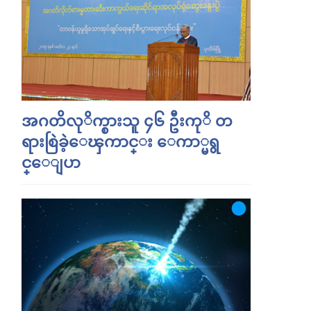
အဂတိလုိက္စားသူ ၄၆ ဦးကုိ တ
ရားစြဲခဲ့ေၾကာင္း ေကာ္မရွ
င္ေျပာ