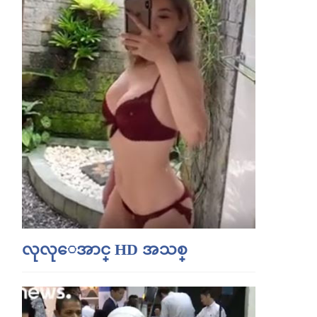
လုလုေအာင္ HD အသစ္