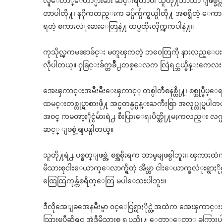
လူေတာ္ေတာ္မ်ားမ်ား ဆင္းရဲတာပဲ၊ သူတို႔ဘာသာ ျဖစ္ခ်င္လ
တာပါတို႔၊ နဂိုကတည္းက ခပ္ပ်က္ပ်က္ရယ္ပါတို႔ အစရွိတဲ့ ေကာ
ရတဲ့ စကားလံုးဓားေတြနဲ႔ ထပ္မထိုးလိုက္ၾကပါနဲ႔။
ကုသိုလ္ၾကမၼာခ်င္း မတူၾကတဲ့ ဘ၀ေတြကို နားလည္ေပးႏိ
လိုပါတယ္။ ႁခြင္းခ်က္တခ်ဳိ႕တစ္ေလက လြဲရင္ဘယ္မိန္းကေလးမွ 
အေၾကာင္းအမ်ဳိးမ်ဳိးေၾကာင့္ တစ္ပါတီစနစ္တို႔၊ စစ္အုပ္ခ်ဳ
ထမင္းတစ္လုပ္ရွာစားဖို႔ အင္မတန္ပင္ပန္းႀကီးစြာ အလုပ္လုပ္
အ၀င္ ကမၻာ့ႏိုင္ငံမ်ားရဲ႕ စီးပြားေရးပိတ္ဆို႔မႈကလည္
ဆင့္ ျဖစ္ခဲ့ရျပန္ပါတယ္။
သူတို႔ရဲ႕ ပစ္မွတ္ျဖစ္တဲ့ စစ္အစိုးရက ဘာမွမျဖစ္ပါဘူ
မိသားစုငါးေယာက္ေလာက္ရွိတဲ့ အိမ္ဟာ ငါးေယာက္စလံုးရွာႏိ
ထြေထြကုန္က်စရိတ္ေတြ မပါေသးပါဘူး။
ဒီလိုအေျခအေနမ်ိဳးမွာ ၀င္ေငြရွာႏိုင္တဲ့အထဲက အေၾကာ
သြားၿပီဆိုရင္ အဲဒီမိသားစု ရပ္တည္ဖို႔ ေတာ္ေတာ္ ခက္သ