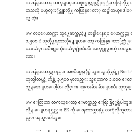
ကၽြန္ေတာ္ သက္ျပင္းတစ္ခ်က္မႈတ္ထုတ္လိုက္႐ံုကလြဲလို႔ 
ပာသလို မဟုတ္ႏိုင္ဘူးလို႔ ကၽြန္ေတာ္ ထင္ပါတယ္။ ဒါေ
ယ္ တဲ့။
SW တစ္ေယာက္ဟာ သူ႔ေဖာက္သည္နဲ႔ တစ္ခါေနရင္ ေဖာက္သည္က ေပ
၁,၅၀၀ ပဲ သူတို႔ရတာလို႔ေျပာေတာ့ ကၽြန္ေတာ္မ်က္လံုးျ
ထားဆံုး အပ်ဳိစင္ဘ၀ကိုအဆံုး႐ံႈးခံၿပီး အလုပ္လုပ္စားတဲ့ ဘ
လား။
ကၽြန္ေတာ္ကလည္း အၿငိမ္မေနႏိုင္ပါဘူး။ သူတို႔ရဲ႕ Br
ဟုတ္ပါတယ္တဲ့ က်န္တဲ့ ၃,၅၀၀ မွာလည္း သူရတာက ၁,၀၀၀ ေလ
သူ႔အေျပာေပါ့ဗ်ာ။ လိုင္းေၾကးမ်ား မ်ားျပၿပီး သူဘုန္း
SW ေတြဟာ တကယ္ေတာ့ ေဖာက္သည္ ေရြးခြင့္မရွိပါဘူး။ ေရာဂါရ
လို႔ ေျပာရင္လည္း BK ကို ေၾကာက္တာနဲ႔ လက္ခံလိုက္ရတာပါပ
ည္း မနည္းပါဘူး။