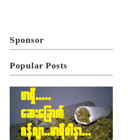
Sponsor
Popular Posts