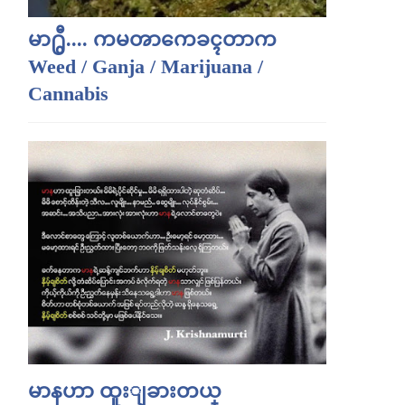
မာ႐ွီ.... ကမၻာကေခၚတာက
Weed / Ganja / Marijuana /
Cannabis
မာနဟာ ထူးျခားတယ္