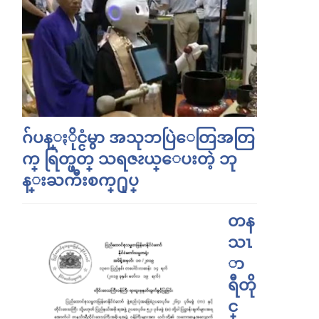
ဂ်ပန္ႏိုင္ငံမွာ အသုဘပြဲေတြအတြ
က္ ရြတ္ဖတ္ သရဇၩယ္ေပးတဲ့ ဘု
န္းႀကီးစက္႐ုပ္
တန
သၤ
ာ
ရီတို
င္