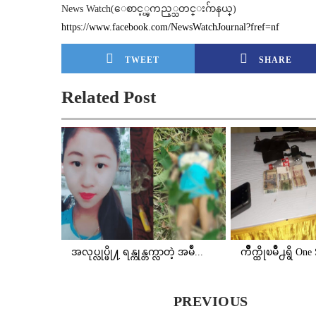
News Watch(ေစာင့္ၾကည့္သတင္းဂ်ာနယ္)
https://www.facebook.com/NewsWatchJournal?fref=nf
TWEET
SHARE
Related Post
အလုပ္လုပ္ဖို႔ ရန္ကုန္တက္လာတဲ့ အမ်ဳ...
က်ိဳက္ထိုၿမိဳ႕ရွိ On
PREVIOUS