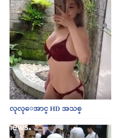
လုလုေအာင္ HD အသစ္