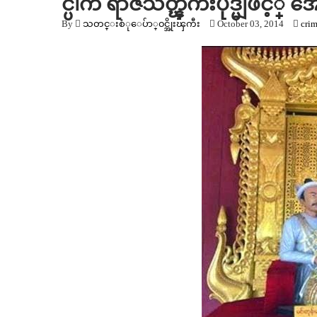
င္ပါက ရာဇသတ္ၾကီးပုဒ္မျဖင့္
By
သတင္းစံုေပ်ာ္၀င္အိုးၾကီး
October 03, 2014
cri