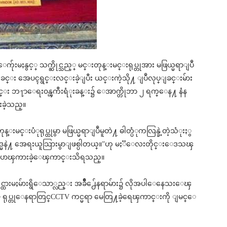
မႈနွင့္ သက္ဆိုင္သည့္ မင္းတုန္းမင္းရုပ္တုအား မဖြယ္မရာျပဳ
နွံ႔ျခင္း အေပၚရွင္းလင္းခဲ့ျပီး ယင္းကဲ့သို႔ ျပဳလုပ္ျခင္းမ်ား
 ဘ႑ာေရး၀န္ၾကီးရံုးခန္း၌ ေအာက္တိုဘာ ၂ ရက္ေန႔ နံန
းခဲ့သည္။
္းပံုရုပ္ထုမွာ မဖြယ္မရာျပဳမူတဲ႔ ဓါတ္ပံုကလြန္ခဲ့တဲ့သံုးႏွ
ၾကီးပုဒ္မနဲ႔ အေရးယူသြားမွာျဖစ္ပါတယ္။”ဟု မႏၱေလးတိုင္းေဒသၾ
 ေျပာၾကားခဲ့ေၾကာင္းသိရသည္။
္ထားမႈမ်ားရွိေသာ္လည္း အခ်ိဳ႕်ေနရာမ်ား၌ လိုအပါေနေသးေၾ
သည့္ ရုပ္တုေနရာတြင္CCTV ကင္မရာ မေတြ႔ခဲ့ရေၾကာင္းကို ျမင္ေ