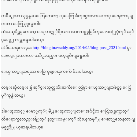
တခ်ဳိ႕ေသာ လုပ္ငန္းေတြကေတာ့ လူေတြ စိတ္၀င္စားလာေအာင္ ေၾကာ္ျ
ငာတာ ေတြ႔ဖူးမွာပါ။
ဆံသဆုိင္တခုကေတာ့ ေျမာက္ကုိရီးယား အာဏာရွင္ငခြ်တ္ေလးရဲ႕ပုံကုိ ဆုိ
င္ေရွ႕ ကပ္ထားဖူးပါတယ္။
အဲဒီအေၾကာင္း
http://blog.irrawaddy.org/2014/05/blog-post_2321.html
မွာ
ေဖာ္ျပထားတာ တခ်ဳိ႕လည္း ဖတ္ျပီးျဖစ္မွာပါ။
ေၾကာ္ျငာရတာ ေငြကုန္ေၾကးက် မ်ားပါတယ္။
လမ္းဆုံလမ္းခြ ဆုိင္းဘုတ္ႀကီးႀကီးေတြမွာ ေၾကာ္ျငာခ်င္ရင္ ေငြ
ပုိကုန္ပါတယ္။
ဒါေၾကာင့္ ေမာ္စကုိျမိဳ႕ ေၾကာ္ျငာေအဂ်င္စီက ေငြကုန္သက္သာတ့ဲ
ထိေရာက္မႈလည္းရိွတ့ဲ နည္းလမ္းကုိ သုံးၾကဖုိ႔ ေဆာ္ၾသေနတာ ျ
ဖစ္မယ္လို႔ ယူဆရပါတယ္။