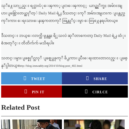
သုိ႔ေသာ္လည္း ရင္သားပံုေၾကာ္ျငာေၾကာင့္ ယာဥ္တုိက္မႈ အမ်ားအျ
ပားျဖစ္သြားတယ္ဆုိတ့ဲ Daily Mail ရဲ႕ ဒီသတင္းကုိ အမ်ားအျပားက ျပန္လည္
ကုိးကား ေရးသားေနၾကတာကုိ အြန္လုိင္းမွာ ေတြ႔ေနရပါတယ္။
ဒီသတင္း ဘယ္ေလာက္ထိ မွန္ကန္မႈ ရိွသလဲ ဆုိတာကေတာ့
Daily Mail ရဲ႕ ထံုး
စံအတုိင္း
တိတိက်က် မသိရပါ။
သတင္းမွားျဖစ္နုိင္သလုိ ျဖစ္ရပ္တခုကုိ ခ်ဲ႕ကားျပီးေရးထားတာလည္း ျဖစ္
နုိင္ပါတယ္။
http://blog.irrawaddy.org/2014/10/blog-post_402.html
TWEET
SHARE
PIN IT
CIRLCE
Related Post