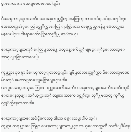
င္းေလးက အေျဖေပးေနပါျပီ။
ဒီေၾကာ္ျငာႀကီး ေငးၾကည့္မိတ့ဲအတြက္ ကားအခ်င္းခ်င္းတုိက္၊
အေဆာက္အအံုေတြ ဝင္တုိက္တာေတြ ျဖစ္သြားတာ တရက္တည္းနဲ႔ မေတာ္တဆ
မႈေပါင္း ငါးရာေက်ာ္သြားတယ္လို႔ ဆုိတယ္။
ေၾကာ္ျငာကုိ ေတြ႔တာနဲ႔ ပတ္ဝန္းက်င္ကုိ မျမင္ႏုိင္ေလာက္ေ
အာင္ ျဖစ္သြားတာေပါ့။
ကုန္တင္ကား ၃ဝ မွာ ဒီေၾကာ္ျငာတပ္ျပီး ျမိဳ႕ထဲလႊတ္လုိက္တာ ဒီေလာက္ပမာဏ
မ်ားတ့ဲ မေတာ္တဆမႈျဖစ္သြားျခင္းပါ။
ယာဥ္ေမာင္းသူေတြက ရင္သားႀကီးႀကီး ေၾကာ္ျငာႀကီးႀကီးကုိ
ေငးေနတုန္း ကုိယ့္ကားကုိ တျခားကားက ၀င္တုိက္၊ သုိ႔မဟုတ္ ကုိယ္က
၀င္တုိက္မိၾကတာပါ။
ေၾကာ္ျငာေအဂ်င္စီကေတာ့ ဒါဟာ စမ္းသပ္မႈပါပဲ တ့ဲ။
ကုန္ကား ထရပ္ကားေတြမွာ ေၾကာ္ျငာတပ္ဆင္ရင္ ဘယ္ေလာက္အထိ သတိျပဳမိၾ