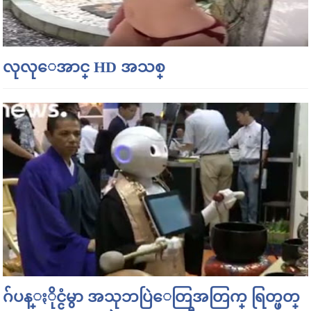
လုလုေအာင္ HD အသစ္
ဂ်ပန္ႏိုင္ငံမွာ အသုဘပြဲေတြအတြက္ ရြတ္ဖတ္