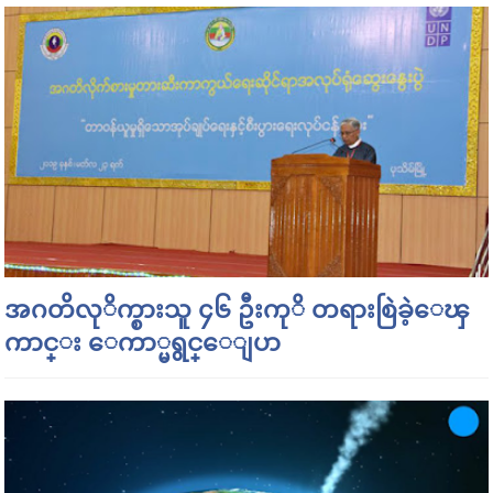
အဂတိလုိက္စားသူ ၄၆ ဦးကုိ တရားစြဲခဲ့ေၾ
ကာင္း ေကာ္မရွင္ေျပာ