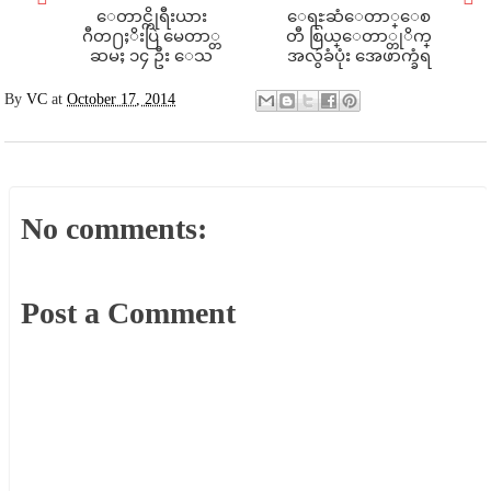
ေတာင္ကိုရီးယား
ေရႊဆံေတာ္ေစ
ဂီတ႐ႈိးပြဲ မေတာ္တ
တီ စြယ္ေတာ္တုိက္
ဆမႈ ၁၄ ဦး ေသ
အလွဴခံပုံး အေဖာက္ခံရ
By
VC
at
October 17, 2014
No comments:
Post a Comment