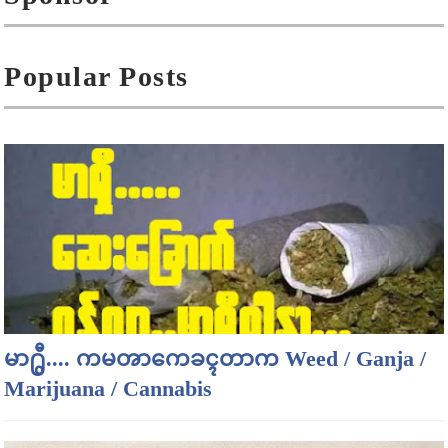
Popular Posts
မာ႐ွီ.... ကမၻာကေခၚတာက Weed / Ganja /
Marijuana / Cannabis