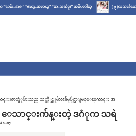
 ” “ဇာတ္..အလယ္” “ဖာ..အဆံုး” အဓိပၸါယ္
( ၃ )လသာခံတော့မယ်လို့ သိ
ဓာတ္ပံုမ်ားသည္ သက္ဆိုင္သူမ်ား၏မူပိုင္သာျဖစ္ေၾကာင္း အ
အထိ ေသာင္းက်န္းတဲ့ ဒဂံုက သရဲ
t story