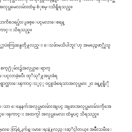
လုပ္သမေလးမ်ားထံမွ စံုစမ္းသိရွိရသည္။
ာကိစၥရပ္မ်ားျဖစ္ေပၚမလာေစရန္
းေၾကာင္း သိရသည္။
ာ္တာပဲ။ကြၽန္မတို႔လည္း ေသခ်ာမသိပါဘူး"ဟု အမည္မေဖာ္လိုသူ
င္ စက္႐ံုမ်ား၌အလုပ္လာေရာက္
ြက္ေပၚလာခဲ့ၿပီး ထုိသုိ႔အပူးခံရ
ာက္ထားေၾကာင္းႏွင့္ ၀င္ပူးခံရေသာအလုပ္သမား ၂၀ ခန္႔ရွိႏို
ေသာ ေနေနက်အလုပ္သမားမ်ားအျပင္ အျခားအလုပ္သမားမ်ားကိုအေ
စ္ႏိုင္ေၾကာင္း အထက္ပါ အလုပ္သမေလး ထံမွပင္ သိရသည္။
ပ္သမားေတြရဲ႕က်န္းမာေရးနဲ႔လည္းဆုိင္ပါတယ္။ အမ်ဳိးသမီးေ