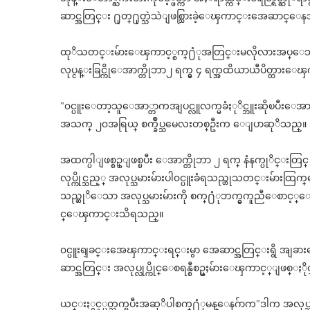
ဆာင္အတြင္း ႐ုတ္႐ုတ္သဲသဲျဖစ္သြားခဲ့ေၾကာင္းအေဆာင္ေနအ
ထုိသတင္းမ်ားေၾကာင့္စက္႐ံုအတြင္းမလိုလားအပ္ေသ
လုပ္ငန္းခြင္ကိုေအာက္တိုဘာ၂ ရက္မွ ၄ ရက္အထိယာယီပိတ္ထာ
"၀င္ပူးေတာ့သူေအာ္တာကအျပင္လူလက္မခံႏုိင္ဘူးဆိုၿပီးေအ
အသက္ ၂၀အရြယ္ စက္ခ်ဳပ္သမေလးတစ္ဦးက ေျပာဆုိသည္။
အထက္ပါျဖစ္စဥ္ျဖစ္ၿပီး ေအာက္တိုဘာ ၂ ရက္ နံနက္ပုိင္းတြ
လုပ္ကိုင္သည့္ အလုပ္သမားမ်ားပါ၀င္ပူးခံရသည္ဟုသတင္းမ်ားထ
သည္ဆုိေသာ အလုပ္သမားမ်ားကို စက္႐ံုဘက္မွကူညီေစာင့္ေရွ
င္ေၾကာင္းသိရသည္။
၀င္ပူးရျခင္းအေၾကာင္းရင္းမွာ အေဆာင္အတြင္းရွိ အျခား
ဆာင္အတြင္း အလုပ္လုပ္ကိုင္ေစရန္စီစဥ္မႈမ်ားေၾကာင့္ျဖ
ယင္းႏွင့္ပတ္သက္ၿပီးအဆုိပါစက္႐ံုမန္ေနဂ်ာက"ဒါက အလု