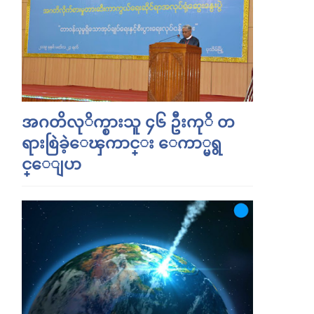
အဂတိလုိက္စားသူ ၄၆ ဦးကုိ တ
ရားစြဲခဲ့ေၾကာင္း ေကာ္မရွ
င္ေျပာ