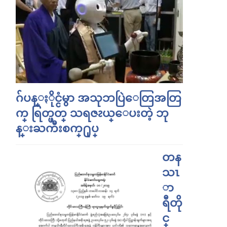
ဂ်ပန္ႏိုင္ငံမွာ အသုဘပြဲေတြအတြ
က္ ရြတ္ဖတ္ သရဇၩယ္ေပးတဲ့ ဘု
န္းႀကီးစက္႐ုပ္
တန
သၤ
ာ
ရီတို
င္