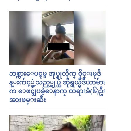
ဘစ္ကားေပၚမွ အုပ္စုလိုက္ ၀ိုင္းမုဒိ
န္းက်င့္ခဲ့သည့္ရုပ္သံ ဆိုရွယ္မီဒီယာမ်ား
က ေဖၚျပခဲ့ေနာက္ တရားခံ(၆)ဦး
အားဖမ္းဆီး