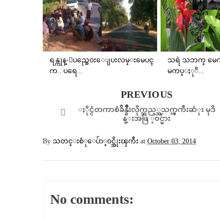
ရန္ကုန္-ျပည္အေဝးေျပးလမ္းမေပၚ
သရဲ သဘက္ မေကာ
က.. ပရေ...
မကပ္ႏုိ...
PREVIOUS
ႏိုင္ငံတကာစံခ်ိန္ခ်ိဳးလိုက္သည့္အသက္ၾကီးဆံုး မုဒိ
န္းအဖြဲ ့၀င္မ်ား
By
သတင္းစံုေပ်ာ္၀င္အိုးၾကီး
at
October 03, 2014
No comments: