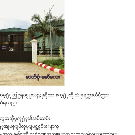
ုတစ္႐ံုတြင္သရဲ၀င္ပူးသည္ဟုဆိုကာ စက္႐ံုကို သံုးရက္ယာယီပိတ္ထား
ကသိရသည္။
္စ္အထည္ခ်ဳပ္စက္႐ံု၏အမ်ဳိးသမီး
ုအျဖစ္ျပဳလုပ္ျပင္ဆင္ၿပီးေနာက္
ုိရာမွ အလုပ္သမမ်ားကို သရဲ၀င္ပူးသည္ဟူေသာ သတင္းမ်ားေၾကာင့္အေ