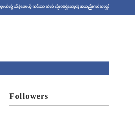
ခဲ့ပေမယ့် ကင်ဆာ ဆဲလ် လုံးဝမရှိတော့တဲ့ အသည်းကင်ဆာရှင် ဦးစိုးသန်းရဲ့ ဆေးနည်း
Followers