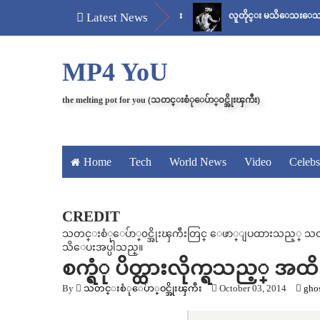
ိတ်
မန်ကျည်းချဉ် သိပ်နည်း
Latest News
လူတိုင္း မသိေသးေသာ “ေစ်း..အစ
MP4 YoU
the melting pot for you (သတင္းစံုေပ်ာ္၀င္အိုးၾကီး)
Home
Tech
World News
Video
Celebs
CREDIT
သတင္းစံုေပ်ာ္၀င္အိုးၾကီးတြင္ ေဖာ္ျပထားသည့္ သတင္း၊
သိေပးအပ္ပါသည္။
စက္ရံု ပိတ္ထားလိုက္ရသည့္ 
By
သတင္းစံုေပ်ာ္၀င္အိုးၾကီး
October 03, 2014
ghos