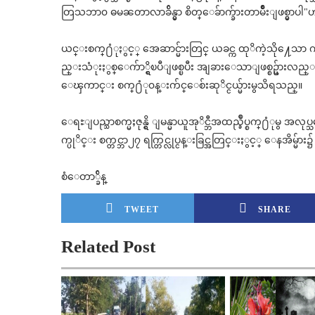
တြသဘာ၀ ဓမၼတာလာခ်ိန္မွာ စိတ္ေခ်ာက္ခ်ားတာမ်ဳိးျဖစ္မွာပ
ယင္းစက္႐ံုႏွင့္ အေဆာင္မ်ားတြင္ ယခင္က ထုိကဲ့သို႔ေသာ 
ည္းသံုးႏွစ္ေက်ာ္ရွိၿပီျဖစ္ၿပီး အျခားေသာျဖစ္စဥ္မ်ားလည
ေၾကာင္း စက္႐ံု၀န္းက်င္ေစ်းဆုိင္ငယ္မ်ားမွသိရသည္။
ေရႊျပည္သာစက္မႈဇုန္ရွိ ျမန္မာယူအုိင္ဘီအထည္ခ်ဳပ္စက္႐ံု
က္ပုိင္း စက္တင္ဘာ၂၇ ရက္တြင္လုပ္ငန္းခြင္အတြင္းႏွင့္ ေနအိမ္
စံေတာ္ခ်ိန္
TWEET
SHARE
Related Post