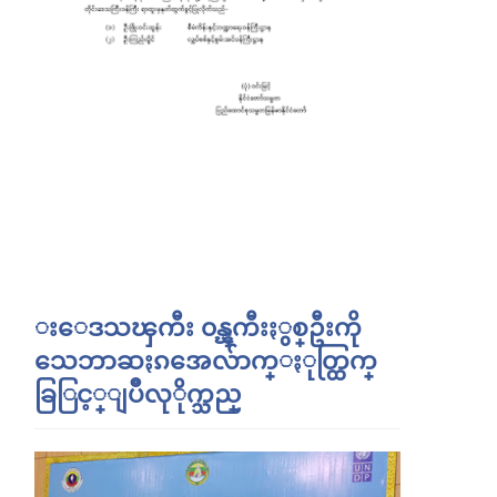
းေဒသၾကီး ၀န္ၾကီးႏွစ္ဦးကို
သေဘာဆႏၵအေလ်ာက္ႏုတ္ထြက္
ခြြင့္ျပဳလုိုက္သည္