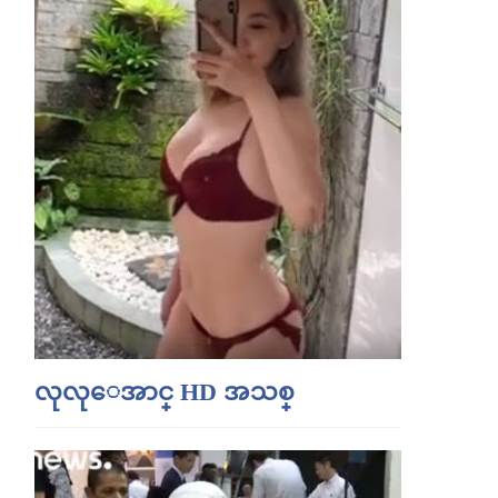
လုလုေအာင္ HD အသစ္