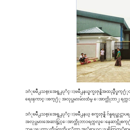
ဒဂံုၿမိဳ႕သစ္(အေရွ႕ပုိင္း)ၿမိဳ႕နယ္စက္မႈဇုန္ရွိအထည္ခ်ဳပ္စက္႐ံ
ရေၾကာင္းစက္႐ံု အလုပ္သမားမ်ားထံမွ ေအာက္တိုဘာ၂ ရက္
ဒဂံုၿမိဳ႕သစ္(အေရွ႕ပုိင္း)ၿမိဳ႕နယ္ စက္မႈဇုန္ရွိ ဂ်န္နရယ္အင္တာပရက
အလုပ္သမားအေဆာင္တြင္ေအာက္တိုဘာ၁ရက္ကလူေနေဆာင္ကိုစက္႐ံ
ဘုန္းေတာ္ႀကီးမ်ားကိုပင့္ဖိတ္ကာ အႏၲရာယ္ကင္းပရိတ္ရြတ္ဆ