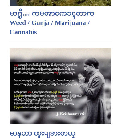
မာ႐ွီ.... ကမၻာကေခၚတာက
Weed / Ganja / Marijuana /
Cannabis
မာနဟာ ထူးျခားတယ္