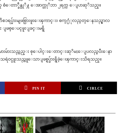
ါ"ဟု စံေတာ္ခ်ိန္သုိ႔ ေအာက္တုိဘာ ၂ရက္က ေျပာဆုိသည္။
ကိစၥရပ္မ်ားမျဖစ္ပြားဖူးေၾကာင္း၊ စက္႐ံုလည္ပတ္ေနသည္မွာလ
္း ျဖစ္ေပၚဖူးျခင္းမရွိ
မွ အလုပ္သမားမ်ားသည္လည္း စုေပါင္းေတာင္းဆုိမႈေျပလည္ၿပီးေနာ
မ်ား၌ သရဲ၀င္ပူးသည္ဟူေသာျဖစ္ရပ္မ်ားရွိခဲ့ေၾကာင္းသိရသည္။
PIN IT
CIRLCE