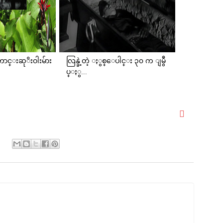
င္းဆုိးဝါးမ်ား
လြန္ခဲ့တဲ့ ႏွစ္ေပါင္း ၃၀ က ျမွဳ
ပ္ႏွ...