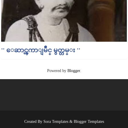
'' ေဆာင္ၾကာျမိဳင္ မွတ္တမ္း ''
Powered by
Blogger
.
Created By
Sora Templates
&
Blogger Templates