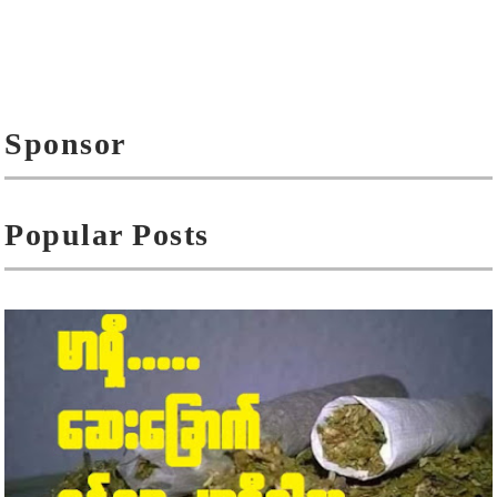
Sponsor
Popular Posts