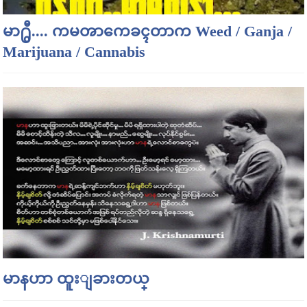
မာ႐ွီ.... ကမၻာကေခၚတာက Weed / Ganja /
Marijuana / Cannabis
မာနဟာ ထူးျခားတယ္