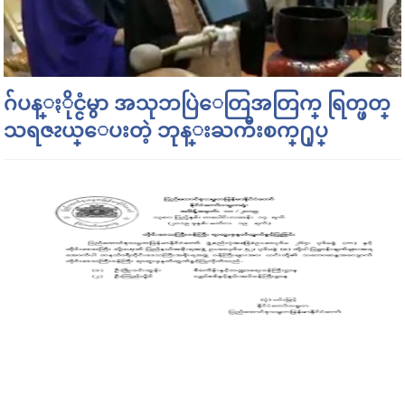
ဂ်ပန္ႏိုင္ငံမွာ အသုဘပြဲေတြအတြက္ ရြတ္ဖတ္
သရဇၩယ္ေပးတဲ့ ဘုန္းႀကီးစက္႐ုပ္