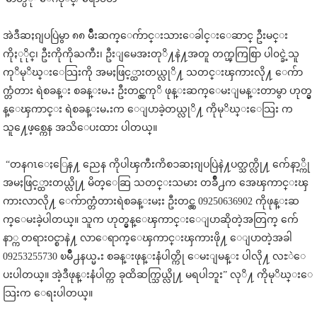
အဲဒီဆႏၵျပပြဲမွာ ၈၈ မ်ိဳးဆက္ေက်ာင္းသားေခါင္းေဆာင္ ဦးမင္း
ကိုႏုိုင္၊ ဦးကိုကိုႀကီး၊ ဦးျမေအးတုိ႔နဲ႔အတူ တက္ၾကြစြာ ပါ၀င္ခဲ့သူ
ကုိမုိဃ္းေသြးကို အမႈဖြင့္ထားတယ္လုိ႔ သတင္းၾကားလို႔ ေက်ာ
က္တံတား ရဲစခန္း စခန္းမႉး ဦးတင္လွကုိ ဖုန္းဆက္ေမးျမန္းတာမွာ ဟုတ္မွ
န္ေၾကာင္း ရဲစခန္းမႉးက ေျပာခဲ့တယ္လုိ႔ ကိုမုိဃ္းေသြး က
သူ႔ေဖ့စ္ကေန အသိေပးထား ပါတယ္။
“တနဂၤေႏြေန႔ ညေန ကိုပါၾကီးကိစၥဆႏၵျပပြဲနဲ႔ပတ္သက္လို႔ က်ေနာ့္ကို
အမႈဖြင့္ထားတယ္လို႔ မိတ္ေဆြ သတင္းသမား တခ်ိဳ႕က အေၾကာင္းၾ
ကားလာလို႔ ေက်ာက္တံတားရဲစခန္းမႈး ဦးတင္လွ 09250636902 ကိုဖုန္းဆ
က္ေမးခဲ့ပါတယ္။ သူက ဟုတ္မွန္ေၾကာင္းေျပာဆိုတဲ့အတြက္ က်ေ
နာ္က တရားဝင္စာနဲ႔ လာေရာက္ေၾကာင္းၾကားဖို႔ ေျပာတဲ့အခါ
09253255730 ၿမိဳ႕နယ္မႉး စခန္းဖုန္းနံပါတ္ကို ေမးျမန္း ပါလို႔ လႊဲေ
ပးပါတယ္။ အဲ့ဒီဖုန္းနံပါတ္က ခုထိဆက္သြယ္လို႔ မရပါဘူး” လုိ႔ ကိုမုိဃ္းေ
သြးက ေရးပါတယ္။