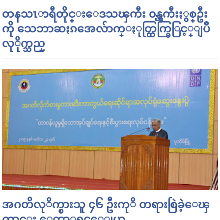
တနသၤာရီတိုင္းေဒသၾကီး ၀န္ၾကီးႏွစ္ဦး
ကို သေဘာဆႏၵအေလ်ာက္ႏုတ္ထြက္ခြြင့္ျပဳ
လုိုက္သည္
အဂတိလုိက္စားသူ ၄၆ ဦးကုိ တရားစြဲခဲ့ေၾ
ကာင္း ေကာ္မရွင္ေျပာ