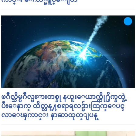
ၿဂိဳလ္သိမ္ၿဂိဳလ္မႊားတစ္ခု နယူးေယာက္ကို႐ိုက္ခတ္ခဲ့
ပီးေနာက္ ထိတ္လန္႔စရာရလဒ္မ်ားထြက္ေပၚ
လာေၾကာင္း နာဆာထုတ္ျပန္