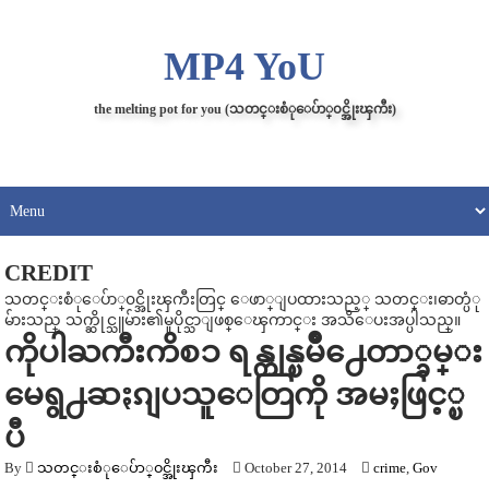
MP4 YoU
the melting pot for you (သတင္းစံုေပ်ာ္၀င္အိုးၾကီး)
CREDIT
သတင္းစံုေပ်ာ္၀င္အိုးၾကီးတြင္ ေဖာ္ျပထားသည့္ သတင္း၊ဓာတ္ပံု
မ်ားသည္ သက္ဆိုင္သူမ်ား၏မူပိုင္သာျဖစ္ေၾကာင္း အသိေပးအပ္ပါသည္။
ကိုပါႀကီးကိစၥ ရန္ကုန္ၿမိဳ႕ေတာ္ခမ္း
မေရွ႕ဆႏၵျပသူေတြကို အမႈဖြင့္ၿ
ပီ
By
သတင္းစံုေပ်ာ္၀င္အိုးၾကီး
October 27, 2014
crime
,
Gov