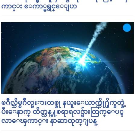
ကာင္း ေကာ္မရွင္ေျပာ
ၿဂိဳလ္သိမ္ၿဂိဳလ္မႊားတစ္ခု နယူးေယာက္ကို႐ိုက္ခတ္ခဲ့
ပီးေနာက္ ထိတ္လန္႔စရာရလဒ္မ်ားထြက္ေပၚ
လာေၾကာင္း နာဆာထုတ္ျပန္