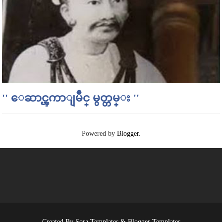
'' ေဆာင္ၾကာျမိဳင္ မွတ္တမ္း ''
Powered by
Blogger
.
Created By
Sora Templates
&
Blogger Templates