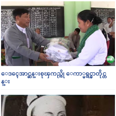
ေဒၚေအာင္ဆန္းစုၾကည္ကို ေကာ္မရွင္မွာတိုင္တ
န္း