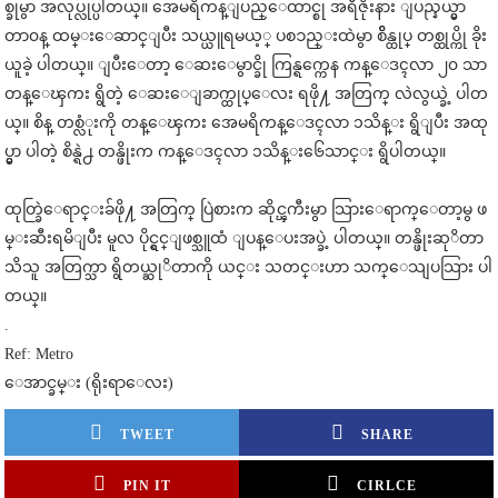
စ္ခုမွာ အလုပ္လုပ္ပါတယ္။ အေမရိကန္ျပည္ေထာင္စု
အရီဇိုးနား ျပည္နယ္မွာ
တာ၀န္ ထမ္းေဆာင္ျပီး သယ္ယူရမယ့္ ပစၥည္းထဲမွာ စိိန္ထုပ္ တစ္ထုပ္ကို ခိုး
ယူခဲ့ ပါတယ္။ ျပီးေတာ့ ေဆးေမွာင္ခို ကြန္ရက္ကေန ကန္ေဒၚလာ ၂၀ သာ
တန္ေၾကး ရွိတဲ့ ေဆးေျခာက္ထုပ္ေလး ရဖို႔ အတြက္ လဲလွယ္ခဲ့ ပါတ
ယ္။ စိန္ တစ္လံုးကို တန္ေၾကး အေမရိကန္ေဒၚလာ ၁သိန္း ရွိျပီး အထု
ပ္မွာ ပါတဲ့ စိန္ရဲ႕ တန္ဖိုးက ကန္ေဒၚလာ ၁သိန္း၆ေသာင္း ရွိပါတယ္။
ထုတ္ခြဲေရာင္းခ်ဖို႔ အတြက္ ပြဲစားက ဆိုင္ၾကီးမွာ သြားေရာက္ေတာ့မွ ဖ
မ္းဆီးရမိျပီး မူလ ပိုင္ရွင္ျဖစ္သူထံ ျပန္ေပးအပ္ခဲ့ ပါတယ္။ တန္ဖိုးဆုိတာ
သိသူ အတြက္သာ ရွိတယ္ဆုိတာကို ယင္း သတင္းဟာ သက္ေသျပသြား ပါ
တယ္။
.
Ref: Metro
ေအာင္ခမ္း (ရိုးရာေလး)
TWEET
SHARE
PIN IT
CIRLCE