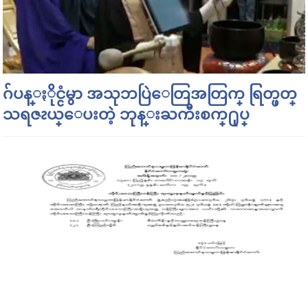
ဂ်ပန္ႏိုင္ငံမွာ အသုဘပြဲေတြအတြက္ ရြတ္ဖတ္
သရဇၩယ္ေပးတဲ့ ဘုန္းႀကီးစက္႐ုပ္