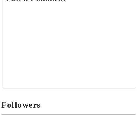
Followers