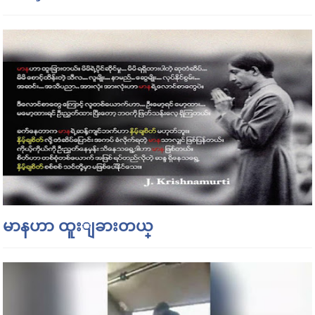
မာနဟာ ထူးျခားတယ္