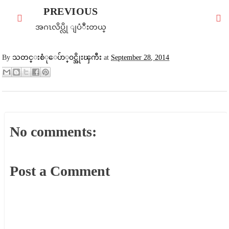
PREVIOUS
အဂၤလိပ္လို ျပံဳးတယ္
By
သတင္းစံုေပ်ာ္၀င္အိုးၾကီး
at
September 28, 2014
No comments:
Post a Comment