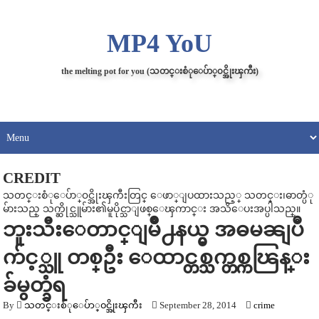
MP4 YoU
the melting pot for you (သတင္းစံုေပ်ာ္၀င္အိုးၾကီး)
CREDIT
သတင္းစံုေပ်ာ္၀င္အိုးၾကီးတြင္ ေဖာ္ျပထားသည့္ သတင္း၊ဓာတ္ပံု
မ်ားသည္ သက္ဆိုင္သူမ်ား၏မူပိုင္သာျဖစ္ေၾကာင္း အသိေပးအပ္ပါသည္။
ဘူးသီးေတာင္ျမိဳ႕နယ္မွ အဓမၼျပဳ
က်င့္သူ တစ္ဦး ေထာင္တစ္သက္တစ္ကၽြန္း
ခ်မွတ္ခံရ
By
သတင္းစံုေပ်ာ္၀င္အိုးၾကီး
September 28, 2014
crime