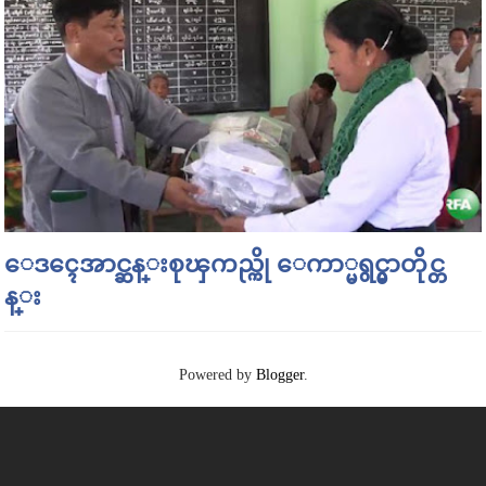
ေဒၚေအာင္ဆန္းစုၾကည္ကို ေကာ္မရွင္မွာတိုင္တ
န္း
Powered by
Blogger
.