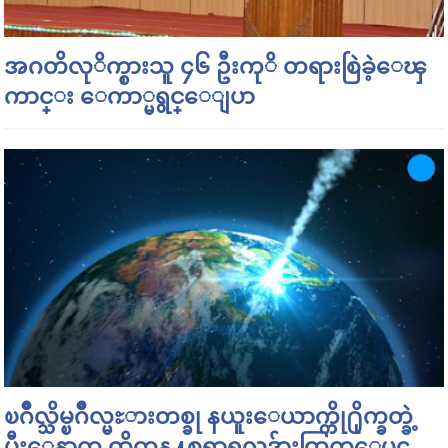
အဂတိလုိက္စားသူ ၄၆ ဦးကုိ တရားစြဲခဲ့ေၾ
ကာင္း ေကာ္မရွင္ေျပာ
ၿဂိဳလ္သိမ္ၿဂိဳလ္မႊားတစ္ခု နယူးေယာက္ကို႐ိုက္ခတ္ခဲ့
ပီးေနာက္ ထိတ္လန္႔စရာရလဒ္မ်ားထြက္ေပၚ