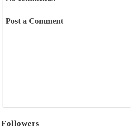
Post a Comment
Followers