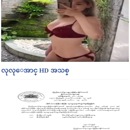
လုလုေအာင္ HD အသစ္