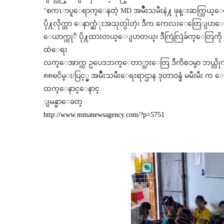
“စကၤာပူေရာက္ေနတဲ့ MD အမ်ိဳးသမီးနဲ႔ ဖုန္းဆက္သြယ္ေတာ့ 
ပို႔လိုက္တာ ေနာက္ဆံုးအသုတ္ပါတဲ့၊ ဒီက ကေလးေတြေျပာေ
ေယာက္ကုိ ပို႔ထားတယ္ေျပာတယ္၊ ဒီကြဲလြဲခ်က္ေတြက
ထဲေရး
လက္ေအာက္က ဥပေဒဘက္ေတာ္သားေတြ ဒီကိစၥမွာ ဘယ္လိုကိုင
၈၈ၿငိမ္း/ပြင့္မွ အမ်ိဳးသမီးေရးရာဌာန ဒုတာဝန္ခံ မမီးမီး 
ထက္ေနာင္ေနာင္
ျမန္မာေခတ္
http://www.mmanewsagency.com/?p=5751