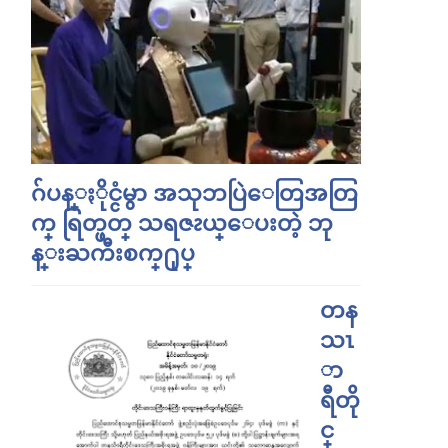
ဂ်ပန္ႏိုင္ငံမွာ အသုဘပြဲေတြအတြ
က္ ရြတ္ဖတ္ သရဇၩယ္ေပးတဲ့ ဘု
န္းႀကီးစက္႐ုပ္
တန
သၤ
ာ
ရီတို
င္