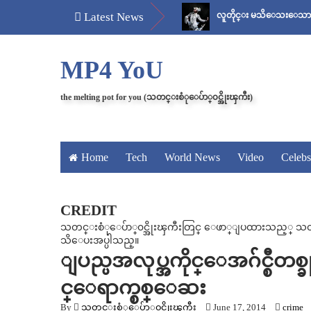
မန်ကျည်းချဉ် သိပ်နည်း
Latest News
လူတိုင္း မသိေသးေသာ “ေစ်း..အစ ” 
MP4 YoU
the melting pot for you (သတင္းစံုေပ်ာ္၀င္အိုးၾကီး)
Home
Tech
World News
Video
Celebs
CREDIT
သတင္းစံုေပ်ာ္၀င္အိုးၾကီးတြင္ ေဖာ္ျပထားသည့္ သတင္း၊
သိေပးအပ္ပါသည္။
ျပည္ပအလုပ္အကိုင္ေအဂ်င္စီတစ္ခု
င္ေရာက္စစ္ေဆး
By
သတင္းစံုေပ်ာ္၀င္အိုးၾကီး
June 17, 2014
crime