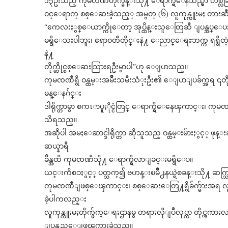
၁၃ဦးသည္ ကုမၸဏီတိုက္ခန္းသို႔ ေရာက္ရွိေနသည္မွာ တစ
ဝင္ေရာက္ စစ္ေဆးခဲ့သည့္ အမွတ္ (၆) လူကုန္ကူးမႈ တားဆီးႏွ
“ကေလးႏွစ္ေယာက္ကိုေတာ့ အုပ္ထိန္းသူေတြဆီ ျပန္အပ္ေပး
မရွိေသးပါဘူး၊ ဧရာဝတီတိုင္းနဲ႔ ေညာင္ေရႊဘက္က ရရွိ
နဲ႔
တိုက္ဆိုင္စစ္ေဆးသြားရဦးမွာပါ”ဟု ေျပာသည္။
ကုမၸဏီရွိ ဝန္ထမ္းအမ်ိဳးသမီးသံုးဦး၏ ေျပာျပခ်က္အ
မန္ေနဂ်င္း
ဒါရိုက္တာမွာ စကၤာပူႏိုင္ငံတြင္ ေရာက္ရွိေနေၾကာင္း၊ ကုမ
သိရသည္။
အဆိုပါ အမႈေဆာင္ဒါရိုက္တာ ဆိုသူသည္ ဝန္ထမ္းမ်ားႏွင့္
ဆယ္နာရီ
ခ်ိန္အထိ ကုမၸဏီသို႔ ေရာက္ရွိလာျခင္းမရွိေပ။
ယင္းကိစၥႏွင့္ ပတ္သက္၍ ဗဟန္းၿမိဳ႕နယ္ရဲစခန္းသို႔ ဆက္
ကုမၸဏီျဖစ္ေၾကာင္း၊ စစ္ေဆးေတြ႔ရွိခ်က္မ်ားအရ လူက
ခဲ့ပါကလည္း
လူကုန္ကူးမႈတိုက္ဖ်က္ေရးဌာနမွ တရားလိုျပဳလုပ္ကာ တိုင္
ျပန္လည္ေျဖၾကားခဲ့သည္။