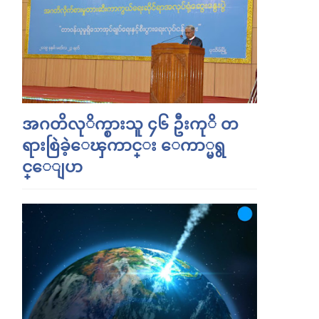
အဂတိလုိက္စားသူ ၄၆ ဦးကုိ တ
ရားစြဲခဲ့ေၾကာင္း ေကာ္မရွ
င္ေျပာ