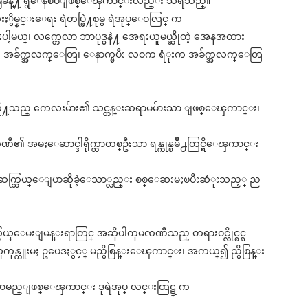
္လခြဲခန္႔ ရွိေနၿပီျဖစ္ေၾကာင္းလည္း သိရသည္။
ိမ္နင္းေရး ရဲတပ္ဖြဲ႔စုမွ ရဲအုပ္ေဝလြင္ က
ပါ့မယ္၊ လက္တေလာ ဘာပုဒ္မနဲ႔ အေရးယူမယ္ဆိုတဲ့ အေနအထား
တဲ့ အခ်က္အလက္ေတြ၊ ေနာက္ၿပီး လဝက ရံုးက အခ်က္အလက္ေတြ
ရ ၎တို႔သည္ ကေလးမ်ား၏ သင္တန္းဆရာမမ်ားသာ ျဖစ္ေၾကာင္း၊
ၸဏီ၏ အမႈေဆာင္ဒါရိုက္တာတစ္ဦးသာ ရန္ကုန္ၿမိဳ႕တြင္ရွိေၾကာင္း
 ဖုန္းဆက္သြယ္ေျပာဆိုခဲ့ေသာ္လည္း စစ္ေဆးမႈၿပီးဆံုးသည့္ ည
သြယ္ေမးျမန္းရာတြင္ အဆိုပါကုမၸဏီသည္ တရားဝင္လိုင္စင္ရ
ုန္ကူးမႈ ဥပေဒႏွင့္ မညွိစြန္းေၾကာင္း၊ အကယ္၍ ညွိစြန္း
ၾကားလာမည္ျဖစ္ေၾကာင္း ဒုရဲအုပ္ လင္းထြဋ္ က