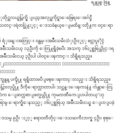
ရန္ကုန္၊ ဇြန္
အလယ္ရပ္ကြက္ရွိ ျပည္ပအလုပ္အကိုင္ရွာေဖြေရးေအဂ်င္စီ
ြဲ႔စု၊သတင္းရဲတပ္ဖြဲ႔ႏွင့္ ေဒသခံနယ္ေျမထိန္းတို႔က ဝင္ေရာ
္းအတြင္း ဝန္ထမ္းအမ်ိဳးသမီးသံုးဦးႏွင့္ စင္ကာပူႏိုင္ငံ
းသမီးငယ္ ၁၃ဦးကို ေတြ႔ရွိခဲ့ၿပီး အသက္ ၁၆ႏွစ္အရြယ္တိုင္းရ
်ိဳးသမီးငယ္ ၃ဦးပါ ပါဝင္ေၾကာင္း သိရွိရသည္။
က္၂၄ႏွစ္ျပည့္ၿပီျဖစ္ေၾကာင္း လက္မွတ္လိမ္လည္ထိုးေစ
ွိရသည္။
က္ရန္ရန္ ပက္စ္ပို႔ ရရွိထားၿပီျဖစ္ေၾကာင္းလည္း သိရွိရသည္။
ပ္သြားလုပ္ဖို႔ ဒီကိုေရာက္လာတာပါ၊ သင္တန္းေၾကးနဲ႔ က်န္တာေတြ
လစာထဲက ေျခာက္လစာျဖတ္မယ္လို႔ ကုမၸဏီကေျပာပါတယ္”ဟု
ွ ေရာက္ရွိေနသည့္ ၁၆ႏွစ္အရြယ္ အမ်ိဳးသမီးငယ္မွ ေျပာျပခဲ့
ွ ၉ဦး ႏွင့္ ဧရာဝတီတိုင္းေဒသႀကီးဘက္မွ ၄ဦး၊ စုစုေ