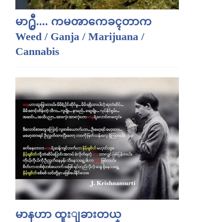
မာ႐ွီ.... ကမၻာကေခၚတာက
Weed / Ganja / Marijuana /
Cannabis
မာနဟာ ထူးျခားတယ္