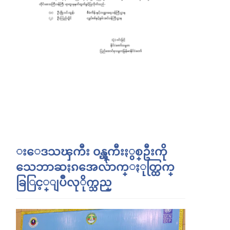
းေဒသၾကီး ၀န္ၾကီးႏွစ္ဦးကို
သေဘာဆႏၵအေလ်ာက္ႏုတ္ထြက္
ခြြင့္ျပဳလုိုက္သည္