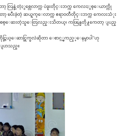
လြန္ခဲ့တဲ့ႏွစ္လေလာက္က ပဲခူးတိုင္းဘက္က ကေလးႏွစ္ေယာက္ကို
တာ့ ၿပီးခဲ့တဲ့ ဆယ္ရက္ေလာက္က ဧရာဝတီတိုင္းဘက္က ကေလးသံုး
ို စစ္ေဆးတဲ့သူေတြလည္းသိတယ္၊ ကၽြန္မတို႔ကေတာ့ ျပည္
္တြယ္ေဆာင္ရြက္မလဲဆိုတာ ေစာင့္ၾကည့္ေနမွာပါ”ဟု
က ေျပာသည္။