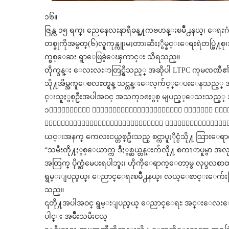
၁၆။
ဇြန္လ ၁၅ ရက္၊ ညေနေလးနာရီခန္႔ကဗဟန္းၿမိဳ႕နယ္၊ ေရႊဂံုတိုင္
တစ္ခုကိုအမွတ္(၆)လူကုန္ကူးမႈတားဆီးႏွိမ္နင္းေရးရဲတပ္ဖ
က္စစ္ေဆး ရွာေဖြခဲ့ေၾကာင္း သိရသည္။
တိုက္ခန္း ေလးလႊာတြင္ရွိသည့္ အဆိုပါ LTPC ကုမၸဏီ၏ ရံုးခန
သို႔အိမ္အကူေစလႊတ္ရန္ သင္တန္းေလ့က်င့္ေပးေနသည့္ အမ်ိဳ
င္းသူႏွစ္ဦးအပါအဝင္ အသက္၁၈ႏွစ္ မျပည့္ေသးသည့္ အမ
၁၆ႏွစ္အရြယ္ မိန္းကေလးငယ္ႏွစ္ဦးကို ကုမၸဏီက အသ
ခဲ့ေၾကာင္းယင္းကေလးငယ္ႏွစ္ဦး၏ ေျပာျပခ်က္အရသိရ
ယင္းအနက္ ကေလးငယ္တစ္ဦးသည္ စင္ကာပူႏိုင္ငံသို႔ သြားေရာ
“သမီးတို႔ႏွစ္ေယာက္က ဒီႏွစ္ဆယ္တန္းက်လို႔ စကၤာပူမွာ အလု
အတြက္ ပိုက္ဆံမေပးရပါဘူး၊ ဟိုကိုေရာက္ေတာ့မွ လုပ္ခ
ရွမ္းျပည္နယ္၊ ေညာင္ေရႊၿမိဳ႕နယ္၊ လယ္ေစာင္းေက်းရြာမ
သည္။
၎တို႔အပါအဝင္ ရွမ္းျပည္နယ္ ေညာင္ေရႊ အင္းေလးေဒသမ
ပါင္း အမ်ိဳးသမီးငယ္