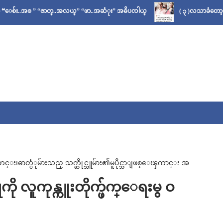
“ဇာတ္..အလယ္” “ဖာ..အဆံုး” အဓိပၸါယ္
( ၃ )လသာခံတော့မယ်လို့ သိခဲ့ပ
ဓာတ္ပံုမ်ားသည္ သက္ဆိုင္သူမ်ား၏မူပိုင္သာျဖစ္ေၾကာင္း အ
ကို လူကုန္ကူးတိုက္ဖ်က္ေရးမွ ဝ