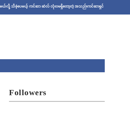
ေမယ့် ကင်ဆာ ဆဲလ် လုံးဝမရှိတော့တဲ့ အသည်းကင်ဆာရှင် ဦးစိုးသန်းရဲ့ ဆေးနည်း
Followers