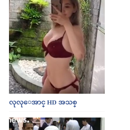
လုလုေအာင္ HD အသစ္