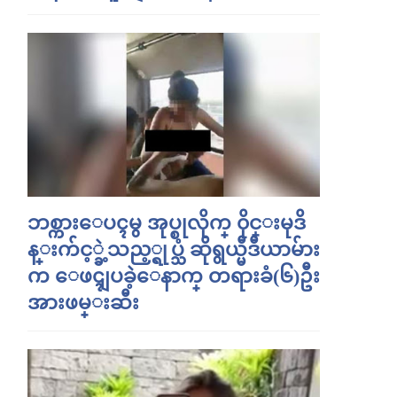
ဘစ္ကားေပၚမွ အုပ္စုလိုက္ ၀ိုင္းမုဒိ
န္းက်င့္ခဲ့သည့္ရုပ္သံ ဆိုရွယ္မီဒီယာမ်ား
က ေဖၚျပခဲ့ေနာက္ တရားခံ(၆)ဦး
အားဖမ္းဆီး