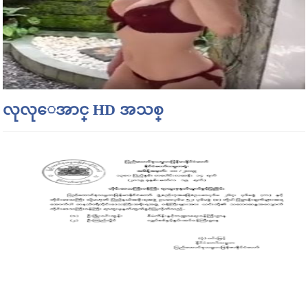
လုလုေအာင္ HD အသစ္