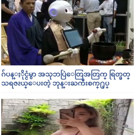
ဂ်ပန္ႏိုင္ငံမွာ အသုဘပြဲေတြအတြက္ ရြတ္ဖတ္
သရဇၩယ္ေပးတဲ့ ဘုန္းႀကီးစက္႐ုပ္