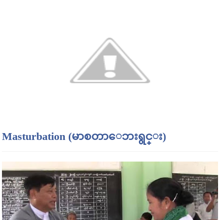
Masturbation (မာစတာေဘးရွင္း)