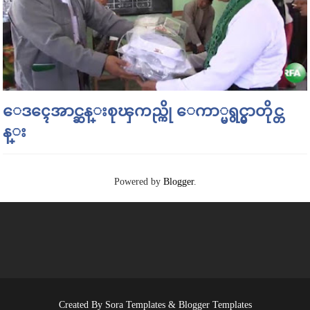
ေဒၚေအာင္ဆန္းစုၾကည္ကို ေကာ္မရွင္မွာတိုင္တ
န္း
Powered by
Blogger
.
Created By
Sora Templates
&
Blogger Templates