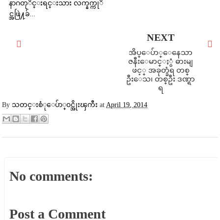
နာဂတုိင္းရင္းသား လက္နက္ကုိ
င္အဖြဲ႔ခ်...
NEXT
အိပ္ေပ်ာ္ေနေသာ
ဇနီးေမာင္ႏွံ ဓားမျ
ဖင့္ အခုတ္ခံရ တစ္
ဦးေသ၊ တစ္ဦး ဒဏ္ရာ
ရ
By
သတင္းစံုေပ်ာ္၀င္အိုးၾကီး
at
April 19, 2014
No comments:
Post a Comment