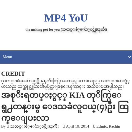
MP4 YoU
the melting pot for you (သတင္းစံုေပ်ာ္၀င္အိုးၾကီး)
CREDIT
သတင္းစံုေပ်ာ္၀င္အိုးၾကီးတြင္ ေဖာ္ျပထားသည့္ သတင္း၊ဓာတ္ပံု
မ်ားသည္ သက္ဆိုင္သူမ်ား၏မူပိုင္သာျဖစ္ေၾကာင္း အသိေပးအပ္ပါသည္။
အစုိးရတပ္ႏွင့္ KIA တုိက္ပြဲေ
ရွ႕တန္းမွ ေဒသခံလူငယ္(၄)ဦး ထြ
က္ေျပးလာ
By
သတင္းစံုေပ်ာ္၀င္အိုးၾကီး
April 19, 2014
Ethnic
,
Kachin