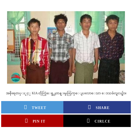
အစိုးရတပ္ႏွင့္ KIA တိုက္ပြဲေရွ႕တန္းမွထြက္ေျပးလာေသာ ေဒသခံလူငယ္မ်ား
TWEET
SHARE
PIN IT
CIRLCE