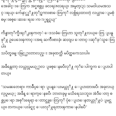
အေခါင္းေတြက အင္မစစ္တပ္ ခလရ(၈၀)ရယ္၊ အမွတ္(၃) သမဝါယမအသ
င္းရယ္၊ က်ေနာ္တုိ႔တုိင္ၾကားစာေတြကု
ိ လစ္လ်ဴရႈထားတဲ့ လယ္ယာေျမစုံ
စမ္းစစ္ေဆးေရးေက
ာ္မရွင္ရယ္”
က်ိန္စာတုိက္မီးရႈိ႕ၾကတ့ဲ ေဒသခံေတြဟာ သူတုိ႔လယ္ေတြ ျပန္ရ
ဖုိ႔ ဥပေဒေၾကာင္းအရ ႀကိဳးစားခဲ့၊ ဆႏၵျပ ေတာင္းဆုိခ့ဲသူေတြ
ပါ။
သပိတ္စခန္းဖြင့္ထားတာလည္း အခုထက္ထိ မပိတ္ၾကေသးပါ။
အခ်ိန္ကေတာ့ လယ္လုပ္ရမယ့္ကာလ ျဖစ္ေနၿပီလုိ႔ ကုိေပါက္စက ေျပာပါ
တယ္။
“သမၼတေရာ၊ ကာခ်ဳပ္ေရာ ျပန္ေပးမယ္လုိ႔ ေျပာထားၿပီ၊ အခုလယ္
လုပ္ရမယ့္ အခ်ိန္ ေရာက္ေနၿပီ၊ ဘာတခုမွ မသိရေသးဘူး။ အဲဒီေတာ့ စ
စ္တပ္ေရာ အစုိးရေရာ ေတာင္သူေတြကုိ ပုံေျပာေနတယ္လုိ႔ပဲ ျမင္တ
ယ္။ တကယ္ေပးခ်င္ရင္ ေပးလုိ႔ရတာၾကာေနပါၿပီ”