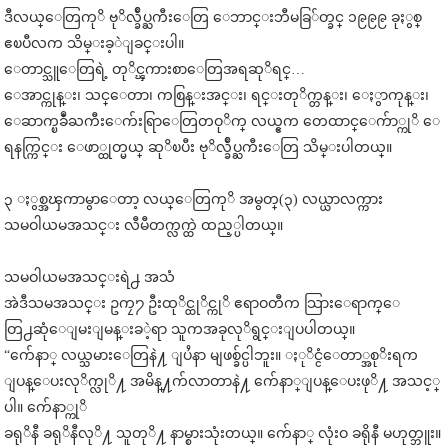
ဒီလယ္ေတြကုိ ဗုိလ္ခ်ဳပ္ႀကီးေတြ ေဘာင္းဘီမခြ်တ္ခင္ ၁၉၉၉ ခုႏွစ္
ဧၿပီလက သိမ္းခ့ဲျခင္းပါ။
ေတာင္သူေတြရဲ့ တုိင္ၾကားစာေတြအရဆုိရင္…
ေအာင္ကုန္း၊ သင္ေတာ၊ ကစြန္းအင္း၊ ရင္းတုိက္တန္း၊ ေႏွာကုန္း၊
ေဆာက္ၿခဳံႀကီးေက်းရြာေတြတဝု
ိက္ လယ္ဧက တေထာင္ေက်ာ္ကုိ ေ
ရနက္ကြင္း ေဖာ္ထုတ္မယ္ ဆုိၿပီး ဗုိလ္ခ်ဳပ္ႀကီးေတြ သိမ္းပါတယ္။
၃ ႏွစ္အၾကာမွာေတာ့ လယ္ေတြကုိ အမွတ္(၃) လယ္ယာလက္ကား
သမဝါယမအသင္း လီမီတက္လက္ထဲ ထည့္ပါတယ္။
သမဝါယမအသင္းရဲ႕ အသံ
အဲဒီသမအသင္း ဥကၠ႒ ဦးထုိင္ထုိင္ကုိ ဧရာဝတီက သြားေရာက္ေ
တြ႕ဆုံေျမးျမန္းခ
ဲ့ရာ သူကအခုလုိရွင္းျပပါတယ္။
“က်ေနာ္ လယ္သမားေတြနဲ႔ ျပႆနာ မျဖစ္ခ်င္ပါဘူး။ ႏုိင္ငံေတာ္အစုိးရက
ျပန္ေပးလုိက္လုိ႔ အမိန္႔က်လာတာနဲ႔ က်ေနာ္ျပန္ေပးဖုိ႔ အသင့္
ပါ။ က်ေနာ္ကုိ
ခရုိနီ ခရုိနီလုိ႔ သူတုိ႔ နာမ္စားသုံးတယ္။ က်ေနာ္ လုံးဝ ခရိုနီ မဟုတ္ဘူး။