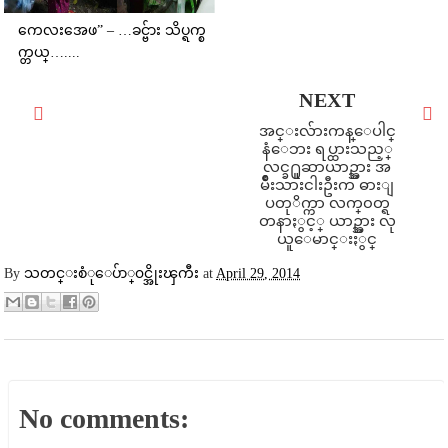
ကေလးအေဖ” – …ခင္ဗ်ား သိပ္ရက္စ
က္တယ္…....
NEXT
အင္းလ်ားကန္ေပါင္
နံေဘး ရပ္ထားသည့္
လင္ခ႐ူဆာယာဥ္အား အ
မ်ဳိးသားငါးဦးက ဓားျ
ပတုိက္ကာ လက္၀တ္ရ
တနာႏွင့္ ယာဥ္အား လု
ယူေမာင္းႏွင္
By
သတင္းစံုေပ်ာ္၀င္အိုးၾကီး
at
April 29, 2014
No comments: