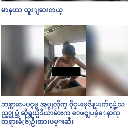
မာနဟာ ထူးျခားတယ္
ဘစ္ကားေပၚမွ အုပ္စုလိုက္ ၀ိုင္းမုဒိန္းက်င့္ခဲ့သ
ည့္ရုပ္သံ ဆိုရွယ္မီဒီယာမ်ားက ေဖၚျပခဲ့ေနာက္
တရားခံ(၆)ဦးအားဖမ္းဆီး