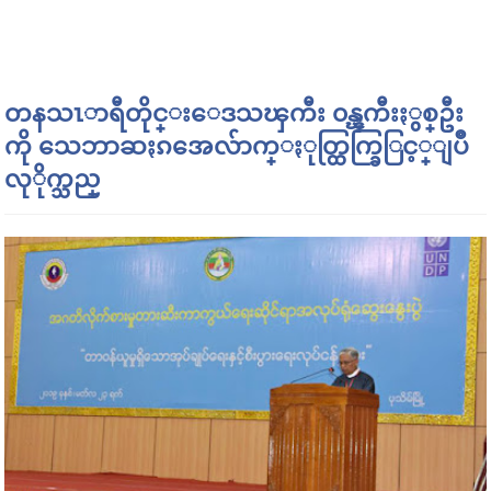
တနသၤာရီတိုင္းေဒသၾကီး ၀န္ၾကီးႏွစ္ဦး
ကို သေဘာဆႏၵအေလ်ာက္ႏုတ္ထြက္ခြြင့္ျပဳ
လုိုက္သည္