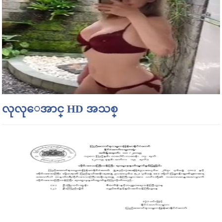
လုလုေအာင္ HD အသစ္