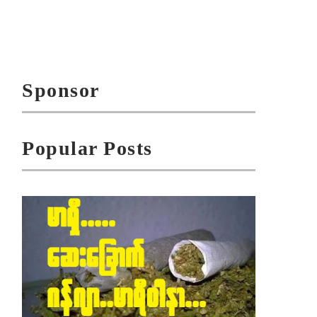
Sponsor
Popular Posts