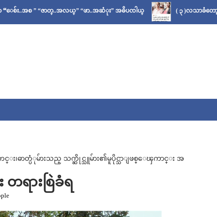
 “ဇာတ္..အလယ္” “ဖာ..အဆံုး” အဓိပၸါယ္
( ၃ )လသာခံတော့မယ်လို့ သိခဲ့
ဓာတ္ပံုမ်ားသည္ သက္ဆိုင္သူမ်ား၏မူပိုင္သာျဖစ္ေၾကာင္း အ
 တရားစြဲခံရ
ople