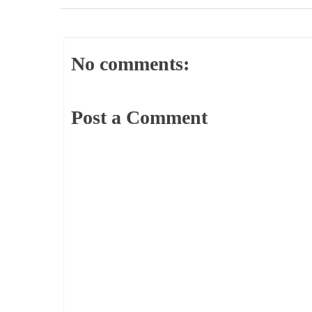
No comments:
Post a Comment