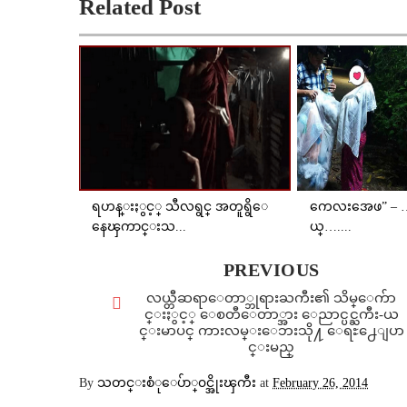
Related Post
ရဟန္းႏွင့္ သီလရွင္ အတူရွိေ
ကေလးအေဖ” – …ခင္ဗ
နေၾကာင္းသ...
ယ္…....
PREVIOUS
လယ္တီဆရာေတာ္ဘုရားႀကီး၏ သိမ္ေက်ာ
င္းႏွင့္ ေစတီေတာ္အား ေညာင္ပင္ႀကီး-ယ
င္းမာပင္ ကားလမ္းေဘးသို႔ ေရႊ႕ေျပာ
င္းမည္
By
သတင္းစံုေပ်ာ္၀င္အိုးၾကီး
at
February 26, 2014