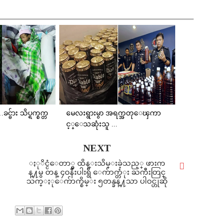
်ား သိပ္ရက္စက္တ
မေလးရွားမွာ အရက္အတုေၾကာ
င့္ေသဆုံးသူ ...
NEXT
ႏုိင္ငံေတာ္မွ ထိန္းသိမ္းခဲ့သည့္ ဖားက
န္႔မွ တန္ ၄ဝနီးပါးရွိ ေက်ာက္တံုး ႀကီးတြင္
သက္ႏုေက်ာက္စိမ္း ၅တန္ခန္႔သာ ပါဝင္ဟုဆို