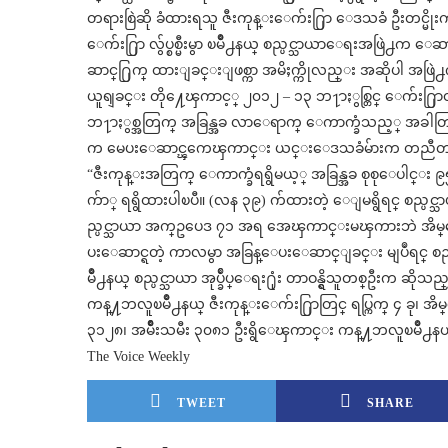
တရားစြဲဆို ခံထားရသူ ဇီးကုန္းေက်း႐ြာ ေဒသခံ ဦးတင္မို
ေက်း႐ြာ လွ်ပ္စစ္မီးမွာ ၿမိဳ႕နယ္ စည္ပင္သာယာေရးအဖြဲ႕က 
ဆာင္႐ြက္ ထားျခင္းျဖစ္ကာ အမိႈက္ကိုလည္း အဆိုပါ အဖြဲ
ယူရျခင္း တို႔ေၾကာင့္ ၂၀၁၂ – ၁၃ ဘ႑ာႏွစ္တြင္ ေက်း႐ြာတ
ဘ႑ာႏွစ္အတြက္ အခြန္အခ လာေရာက္ ေကာက္ခံသည့္ အခါတြင္လည
က မေပးေဆာင္ၾကေၾကာင္း ယင္းေဒသခံမ်ားက တညီ
“ဇီးကုန္းအတြက္ ေကာက္ခံရရွိမယ့္ အခြန္အခ စုစုေပါင္း 
က်ာ္ ရရွိထားပါၿပီ။ (လန ၃၉) က်ထားတဲ့ ေျမရွိရင္ စည္
ည္ပင္သာယာ အက္ဥပေဒ ၇၁ အရ အေၾကာင္းမၾကားဘဲ အိမ္ေဆာက္
ပးေဆာင္ရတဲ့ ကာလမွာ အခြန္ေပးေဆာင္ျခင္း မျပဳရင္ စည္ပ
မိဳ႕နယ္ စည္ပင္သာယာ အုပ္ခ်ဳပ္ေရး႐ုံး တာဝန္ရွိသူတစ္ဦးက ဆိုသည
ကန္႔ဘလူၿမိဳ႕နယ္ ဇီးကုန္းေက်း႐ြာတြင္ ရပ္ကြက္ ၄ ခု၊ အိမ
၃၁၂၈၊ အမ်ိဳးသမီး ၃၀၈၁ ဦးရွိေၾကာင္း ကန္႔ဘလူၿမိဳ႕န
The Voice Weekly
TWEET
SHARE