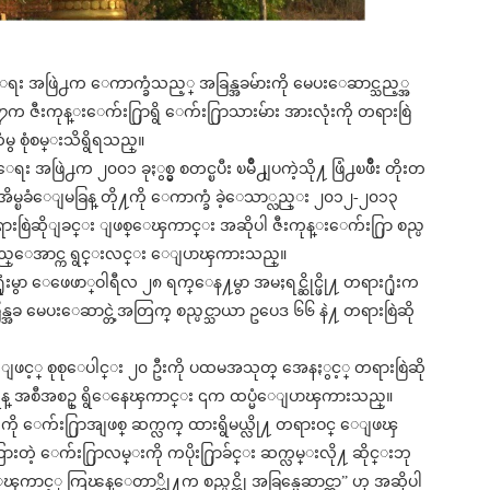
ေရး အဖြဲ႕က ေကာက္ခံသည့္ အခြန္အခမ်ားကို မေပးေဆာင္သည့္အ
က ဇီးကုန္းေက်း႐ြာရွိ ေက်း႐ြာသားမ်ား အားလုံးကို တရားစြဲ
 စုံစမ္းသိရွိရသည္။
အဖြဲ႕က ၂၀၀၁ ခုႏွစ္မွ စတင္ၿပီး ၿမိဳ႕ျပကဲ့သို႔ ဖြံ႕ၿဖိဳး တိုးတ
အိမ္ၿခံေျမခြန္ တို႔ကို ေကာက္ခံ ခဲ့ေသာ္လည္း ၂၀၁၂-၂၀၁၃
းစြဲဆိုျခင္း ျဖစ္ေၾကာင္း အဆိုပါ ဇီးကုန္းေက်း႐ြာ စည္ပ
ဇာနည္ေအာင္က ရွင္းလင္း ေျပာၾကားသည္။
ုံးမွာ ေဖေဖာ္ဝါရီလ ၂၈ ရက္ေန႔မွာ အမႈရင္ဆိုင္ဖို႔ တရား႐ုံးက
န္အခ မေပးေဆာင္တဲ့အတြက္ စည္ပင္သာယာ ဥပေဒ ၆၆ နဲ႔ တရားစြဲဆို
ႏႈန္းျဖင့္ စုစုေပါင္း ၂၀ ဦးကို ပထမအသုတ္ အေနႏွင့္ တရားစြဲဆို
ိုရန္ အစီအစဥ္ ရွိေနေၾကာင္း ၎က ထပ္မံေျပာၾကားသည္။
ကုန္းကို ေက်း႐ြာအျဖစ္ ဆက္လက္ ထားရွိမယ္လို႔ တရားဝင္ ေျဖၾ
ားတဲ့ ေက်း႐ြာလမ္းကို ကပိုး႐ြာခ်င္း ဆက္လမ္းလို႔ ဆိုင္းဘု
ၾကာင့္ ကြၽန္ေတာ္တို႔က စည္ပင္ကို အခြန္မေဆာင္တာ” ဟု အဆိုပါ