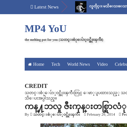
မန်ကျည်းချဉ် သိပ်နည်း
Latest News
လူတိုင္း မသိေသးေသာ “ေစ်း..အစ ”
MP4 YoU
the melting pot for you (သတင္းစံုေပ်ာ္၀င္အိုးၾကီး)
Home
Tech
World News
Video
Celebs
CREDIT
သတင္းစံုေပ်ာ္၀င္အိုးၾကီးတြင္ ေဖာ္ျပထားသည့္ သတင္း၊
သိေပးအပ္ပါသည္။
ကန္႔ဘလူ ဇီးကုန္းတစ္ရြာလံုး
By
သတင္းစံုေပ်ာ္၀င္အိုးၾကီး
February 26, 2014
Pe