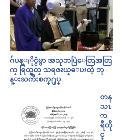
ဂ်ပန္ႏိုင္ငံမွာ အသုဘပြဲေတြအတြ
က္ ရြတ္ဖတ္ သရဇၩယ္ေပးတဲ့ ဘု
န္းႀကီးစက္႐ုပ္
တန
သၤ
ာ
ရီတို
င္