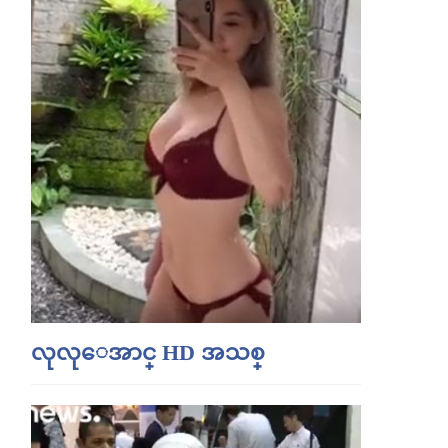
လုလုေအာင္ HD အသစ္