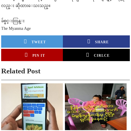
လည္း ဆိုထားေသးသည္။
ခ်စ္မင္းထြန္း
The Myanma Age
TWEET
SHARE
PIN IT
CIRLCE
Related Post