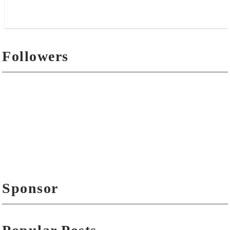
Followers
Sponsor