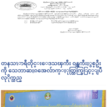
တနသၤာရီတိုင္းေဒသၾကီး ၀န္ၾကီးႏွစ္ဦး
ကို သေဘာဆႏၵအေလ်ာက္ႏုတ္ထြက္ခြြင့္ျပဳ
လုိုက္သည္