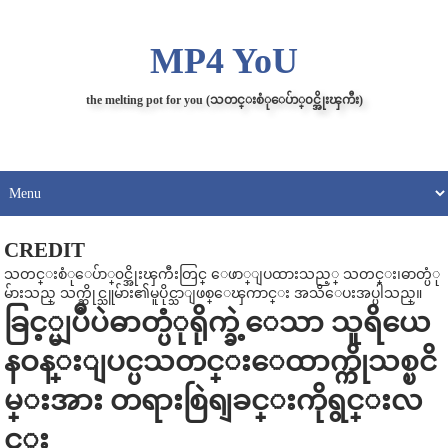
MP4 YoU
the melting pot for you (သတင္းစံုေပ်ာ္၀င္အိုးၾကီး)
CREDIT
သတင္းစံုေပ်ာ္၀င္အိုးၾကီးတြင္ ေဖာ္ျပထားသည့္ သတင္း၊ဓာတ္ပံု
မ်ားသည္ သက္ဆိုင္သူမ်ား၏မူပိုင္သာျဖစ္ေၾကာင္း အသိေပးအပ္ပါသည္။
ခြင့္မျပဳပဲဓာတ္ပံုရိုက္ခဲ့ေသာ သူရိယေ
နဝန္းျပင္ပသတင္းေထာက္ကိုသစ္ၿငိ
မ္းအား တရားစြဲရျခင္းကိုရွင္းလ
င္း