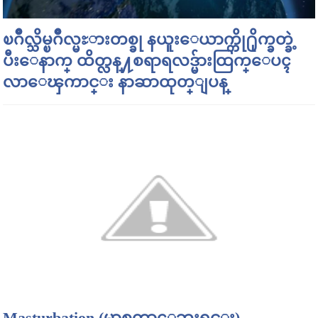
ၿဂိဳလ္သိမ္ၿဂိဳလ္မႊားတစ္ခု နယူးေယာက္ကို႐ိုက္ခတ္ခဲ့
ပီးေနာက္ ထိတ္လန္႔စရာရလဒ္မ်ားထြက္ေပၚ
လာေၾကာင္း နာဆာထုတ္ျပန္
Masturbation (မာစတာေဘးရွင္း)