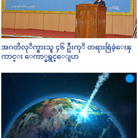
အဂတိလုိက္စားသူ ၄၆ ဦးကုိ တရားစြဲခဲ့ေၾ
ကာင္း ေကာ္မရွင္ေျပာ