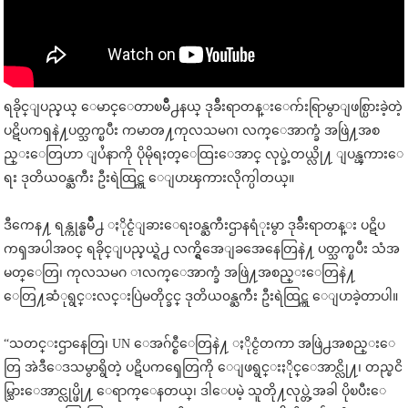
ရခိုင္ျပည္နယ္ ေမာင္ေတာၿမိဳ႕နယ္ ဒုခ်ီးရာတန္းေက်းရြာမွာျဖစ္ပြားခဲ့တဲ့
ပဋိပကၡနဲ႔ပတ္သက္ၿပီး ကမာၻ႔ကုလသမဂၢ လက္ေအာက္ခံ အဖြဲ႔အစ
ည္းေတြဟာ ျပႆနာကို ပိုမိုရႈတ္ေထြးေအာင္ လုပ္ခဲ့တယ္လို႔ ျပန္ၾကားေ
ရး ဒုတိယ၀န္ႀကီး ဦးရဲထြဋ္က ေျပာၾကားလိုက္ပါတယ္။
ဒီကေန႔ ရန္ကုန္ၿမိဳ႕ ႏိုင္ငံျခားေရး၀န္ႀကီးဌာနရံုးမွာ ဒုခ်ီးရာတန္း ပဋိပ
ကၡအပါအ၀င္ ရခိုင္ျပည္နယ္ရဲ႕ လက္ရွိအေျခအေနေတြနဲ႔ ပတ္သက္ၿပီး သံအ
မတ္ေတြ၊ ကုလသမဂ ၢလက္ေအာက္ခံ အဖြဲ႔အစည္းေတြနဲ႔
ေတြ႔ဆံုရွင္းလင္းပြဲမတိုင္ခင္ ဒုတိယ၀န္ႀကီး ဦးရဲထြဋ္က ေျပာခဲ့တာပါ။
“သတင္းဌာနေတြ၊ UN ေအဂ်င္စီေတြနဲ႔ ႏိုင္ငံတကာ အဖြဲ႕အစည္းေ
တြ အဲဒီေဒသမွာရွိတဲ့ ပဋိပကၡေတြကို ေျဖရွင္းႏိုင္ေအာင္လို႔၊ တည္ၿငိ
မ္သြားေအာင္လုပ္ဖို႔ ေရာက္ေနတယ္၊ ဒါေပမဲ့ သူတို႔လုပ္တဲ့အခါ ပိုၿပီးေ