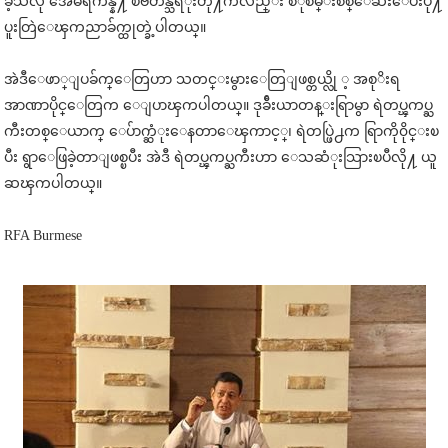
ခဲ့သလို အေမရိကန္နဲ႔ ၿဗိတိန္သံရံုးတို႔ကလည္း စံုစမ္းစစ္ေဆးေပးပို႔
ပူးတြဲေၾကညာခ်က္ထုတ္ခဲ့ပါတယ္။
အဲဒီေဖာ္ျပခ်က္ေတြဟာ သတင္းမွားေတြျဖစ္တယ္လို ့ အစုိးရ
အာဏာပိုင္ေတြက ေျပာၾကပါတယ္။ ဒုခ်ီးယာတန္းရြာမွာ ရဲတပ္ၾကပ္ႀ
ကီးတစ္ေယာက္ ေပ်ာက္ဆံုးေနတာေၾကာင့္၊ ရဲတပ္ဖြဲ႕က ရြာကို၀ိုင္းၿ
ပီး ရွာေဖြခဲ့တာျဖစ္ၿပီး အဲဒီ ရဲတပ္ၾကပ္ႀကီးဟာ ေသဆံုးသြားၿပီလို႔ ယူ
ဆၾကပါတယ္။
RFA Burmese