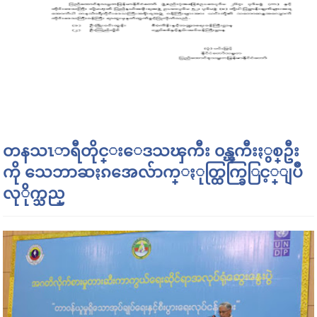
တနသၤာရီတိုင္းေဒသၾကီး ၀န္ၾကီးႏွစ္ဦး
ကို သေဘာဆႏၵအေလ်ာက္ႏုတ္ထြက္ခြြင့္ျပဳ
လုိုက္သည္