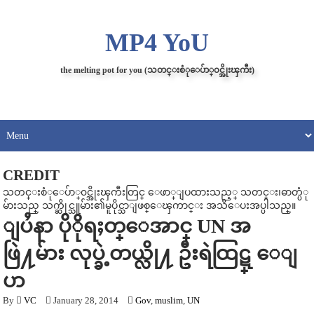
MP4 YoU
the melting pot for you (သတင္းစံုေပ်ာ္၀င္အိုးၾကီး)
CREDIT
သတင္းစံုေပ်ာ္၀င္အိုးၾကီးတြင္ ေဖာ္ျပထားသည့္ သတင္း၊ဓာတ္ပံု
မ်ားသည္ သက္ဆိုင္သူမ်ား၏မူပိုင္သာျဖစ္ေၾကာင္း အသိေပးအပ္ပါသည္။
ျပႆနာ ပိုိုရႈတ္ေအာင္ UN အ
ဖြဲ႔မ်ား လုပ္ခဲ့တယ္လို႔ ဦးရဲထြဋ္ ေျ
ပာ
By
VC
January 28, 2014
Gov
,
muslim
,
UN