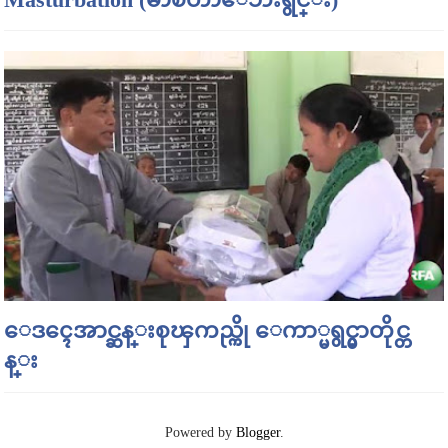
ေဒၚေအာင္ဆန္းစုၾကည္ကို ေကာ္မရွင္မွာတိုင္တ
န္း
Powered by
Blogger
.