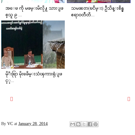
အ​ေဖ ကို မဖမ္​းမိလို႔ သားျဖ
သမၼတ(ၿငိမ္း) ဦသိန္းစိန္မွ
စ္​သူ ၉ ...
ဧရာဝတီတိ...
မိုိးရြာ မိုးၿခိမ္​းသံၾကားရုံျဖ
င္္​...
By
VC
at
January 28, 2014