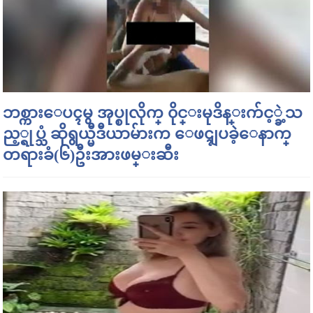
ဘစ္ကားေပၚမွ အုပ္စုလိုက္ ၀ိုင္းမုဒိန္းက်င့္ခဲ့သ
ည့္ရုပ္သံ ဆိုရွယ္မီဒီယာမ်ားက ေဖၚျပခဲ့ေနာက္
တရားခံ(၆)ဦးအားဖမ္းဆီး