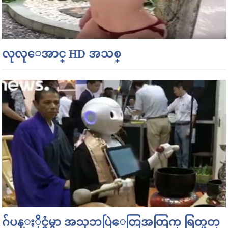
လုလုေအာင္ HD အသစ္
ဂ်ပန္ႏိုင္ငံမွာ အသုဘပြဲေတြအတြက္ ရြတ္ဖတ္