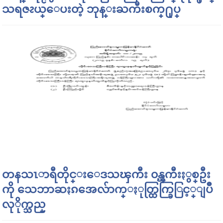
သရဇၩယ္ေပးတဲ့ ဘုန္းႀကီးစက္႐ုပ္
တနသၤာရီတိုင္းေဒသၾကီး ၀န္ၾကီးႏွစ္ဦး
ကို သေဘာဆႏၵအေလ်ာက္ႏုတ္ထြက္ခြြင့္ျပဳ
လုိုက္သည္