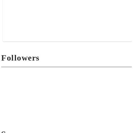
Followers