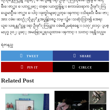
ထိုသို႔ေတြ႕ရွိ သျဖင့္ ေမးျမန္းရာ ဦးဖုိးႂကြယ္၏ေခြးမွ ေမာင္
မ်ိဳးေဇာ္အား ေဟာင္သျဖင့္ တစ္ေယာက္တစ္ခြန္း စကားမ်ားရာက ဦးဖုိးႂကြ
ယ္မွေမာင္မ်ိဳးေဇာ္အား ေပါင္းခုတ္ဓါးမျဖင့္ခုတ္ေၾကာင္းသိရၿပီး မ်ဳိးေဇာ္
အား ငဖဲေဆး႐ံုသို႔ပုိ႔အပ္ရန္သြားစဥ္ လမ္း၌ေသဆုံးသြား၍ အေရး
ယူေပးရန္တုိင္တန္းရာ ဦးဖုိးႂကြယ္အား ငဖဲၿမိဳ႕မရဲစခန္း (ပ)၇/၂၀၁၄၊ ျပစ္
မႈပုဒ္မ ၃၀၂ ျဖင့္ အမႈဖြင့္အေရးယူထားေၾကာင္း သတင္းရရွိသည္။
ရဲဇာနည္
TWEET
SHARE
PIN IT
CIRLCE
Related Post