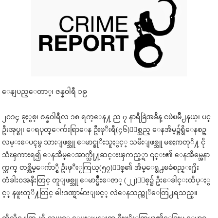
ေနျပည္ေတာ္၊ ဇန္န၀ါရီ ၁၉
၂၀၁၄ ခုႏွစ္၊ ဇန္န၀ါရီလ ၁၈ ရက္ေန႔ ည ၇ နာရီခြဲအခ်ိန္ ငဖဲၿမိဳ႕နယ္၊ ပင္
ဦးအုပ္စု၊ ေရပုတ္ေက်းရြာေန ဦးဖုိးရီ(၄၆)ႏွစ္သည္ ေနအိမ္၌ရွိေနစဥ္
လမ္းေပၚမွ သားျဖစ္သူ ေမာင္စုိးသူႏွင့္ သမီးျဖစ္သူ မစႏၵာတုိ႔ ငို
သံၾကားရ၍ ေနအိမ္ေအာက္သို႔ဆင္းၾကည့္ရာ ၎င္း၏ ေနအိမ္အေနာ
က္ဘက္ တစ္အိမ္ေက်ာ္ရွိ ဦးဖုိးႂကြယ္(၅၇)ႏွစ္၏ အိမ္ေရွ႕ၿခံစည္း႐ိုး
တံခါး၀အနီးတြင္ တူျဖစ္သူ ေမာင္မ်ဳိးေဇာ္ (၂၂)ႏွစ္၌ ဦးေခါင္းထိပ္ႏွ
င့္ နဖူးတုိ႔တြင္ ဓါးဒဏ္ရာမ်ားျဖင့္ လဲေနသည္ကုိေတြ႕ရသည္။