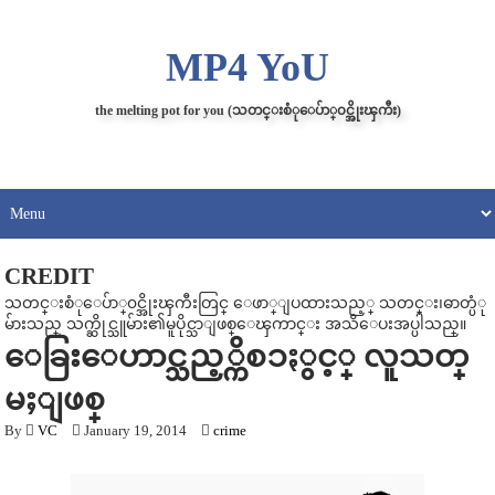
MP4 YoU
the melting pot for you (သတင္းစံုေပ်ာ္၀င္အိုးၾကီး)
CREDIT
သတင္းစံုေပ်ာ္၀င္အိုးၾကီးတြင္ ေဖာ္ျပထားသည့္ သတင္း၊ဓာတ္ပံု
မ်ားသည္ သက္ဆိုင္သူမ်ား၏မူပိုင္သာျဖစ္ေၾကာင္း အသိေပးအပ္ပါသည္။
ေခြးေဟာင္သည့္ကိစၥႏွင့္ လူသတ္
မႈျဖစ္
By
VC
January 19, 2014
crime