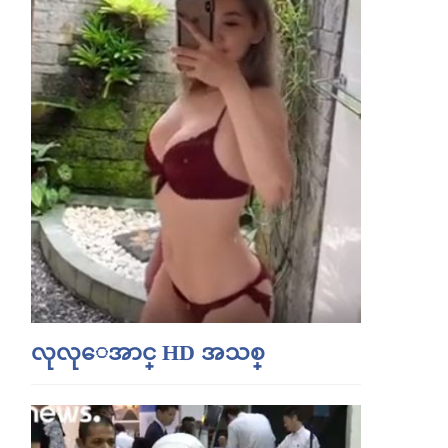
လုလုေအာင္ HD အသစ္