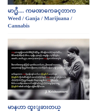
မာ႐ွီ.... ကမၻာကေခၚတာက
Weed / Ganja / Marijuana /
Cannabis
မာနဟာ ထူးျခားတယ္