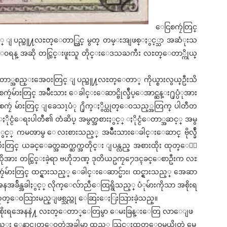
ေငြစကၠဴတြင္
းျဖင့္ ျပည္သူ႔လႊတ္ေတာ္တြင္ မွတ္ တမ္းအျဖစ္ႏွင့္သာ အဆံုးသ
ွိပ္ထုတ္ေ၀ရန္ အဆို တင္သြင္းဖူးသူ တိုင္းေဒသႀကီး လႊတ္ေတာ္ကိုယ္
ႊတ္ေတာ္အစည္းအေ၀းတြင္ ျပည္သူ႔လႊတ္ေတာ္ ကိုယ္စားလွယ္ဦးသိ
းတြင္ အမ်ိဳးသား ေခါင္းေဆာင္ဗိုလ္ခ်ဳပ္ေအာင္ဆန္း႐ုပ္ပံုအား
ဴ မ်ားတြင္ ျခေသၤ့ပံု ႐ိုက္ႏွိပ္ထုတ္ေ၀သည့္အတြက္ ပါတီတ
ုင္ငံေရးပါတီ၏ တံဆိပ္ အမွတ္အစားႏွင့္ ႏိုင္ငံေတာ္အဆင့္ အမွ
ွင့္ ကမၻာမွ ေလးစားသည့္ အမ်ိဳးသားေခါင္းေဆာင္ ဗိုလ္ခ်ဳ
ီးသီးတြင္ ယခင္ေခတ္အဆက္ဆက္အတိုင္း ျပန္လည္ အစားထိုး ထုတ္ေ၀ေ
ုအား တင္သြင္းခဲ့ရာ ဗဟိုဘဏ္ ဒုတိယဥကၠ႒ေဒၚခင္ေစာဦးက လႊ
ားတြင္ ထင္ရွားသည့္ ေခါင္းေဆာင္မ်ား၊ ထင္ရွားသည့္ အေဆာ
ေနအခ်ိန္အခါႏွင့္ လိုက္ေလ်ာညီေထြရွိသည့္ ပံုမ်ားကိုသာ အစိုးရ
ုတ္ေ၀သြားမည္ျဖစ္သည္ဟု ေဆြးေႏြးသြားခဲ့သည္။
 “အစိုးရအေနနဲ႔ လႊတ္ေတာ္ေတြမွာ ေမးခြန္းေတြ လာေျဖ
ေနာင္ထုတ္ေ၀တဲ့အခါမွာ ထည့္ သြင္းထုတ္ေ၀မယ္ဆိုတဲ့ မေ