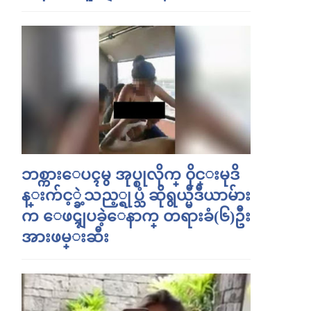
ဘစ္ကားေပၚမွ အုပ္စုလိုက္ ၀ိုင္းမုဒိ
န္းက်င့္ခဲ့သည့္ရုပ္သံ ဆိုရွယ္မီဒီယာမ်ား
က ေဖၚျပခဲ့ေနာက္ တရားခံ(၆)ဦး
အားဖမ္းဆီး