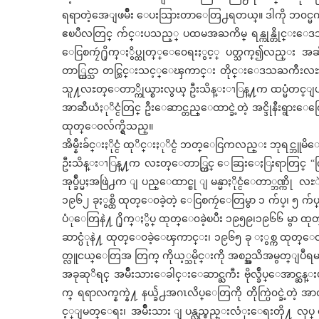
ရရာတဲ့အေျဖမ်ိဳး ေပးသြားတာေတြ႕ရတယ္။ ဒါကို ဘ၀င္မ
ဧၿပီလတြင္ က်င္းပသည့္ ပထမအႀကိမ္ ရန္ကုန္တိုင္းေဒသႀကီ
ေငြစကၠဴ႐ိုက္ႏွိပ္ထုတ္္ေ၀ေရးႏွင့္ ပတ္သက္၍လည္း အဆ
တာ္တြင္သာ တင္သြင္းသင့္ေၾကာင္း တိုင္းေဒသႀကီးလႊ
သူ႔လႊတ္ေတာ္ကိုယ္စားလွယ္ ဦးသိန္းၫြန္႔က ထပ္မံတင္ျပခ
အာဆီယံႏုိင္ငံတြင္ ဦးေဆာင္တည္ေထာင္ခဲ့တဲ့ အင္ဒိုနီးရွား
ထုတ္ေ၀လ်က္ရွိသည္။
အိမ္နီးခ်င္းႏိုင္ငံ ထုိင္းႏုိင္ငံ ဘတ္ေငြကလည္း ဘုရင္ဘူ
ဦးသိန္းၫြန္႔က လႊတ္ေတာ္တြင္ ေဆြးေႏြးရာတြင္ “ကြ
အုပ္ခ်ဳပ္မႈအဖြဲ႕က ျပည္ေထာင္စု ျမန္မာႏိုင္ငံေတာ္ဘဏ္က
၁၉၆၂ ခုႏွစ္ထိ ထုတ္ေ၀ခဲ့တဲ့ ေငြစကၠဴေတြမွာ ၁ က်ပ္၊ ၅ က်ပ္၊ ၁၀
ပံုေတြနဲ႔ ႐ိုက္ႏွိပ္ ထုတ္ေ၀ခဲ့ၿပီး ၁၉၅၉၊၁၉၆၆ မွာ
ဆာင္ပံုနဲ႔ ထုတ္ေ၀ခဲ့ေၾကာင္း၊ ၁၉၆၅ ခု ႏွစ္က ထုတ္ေ၀ခဲ့တဲ့ 
တ္လူငယ္ေတြအ တြက္ ကိုယ့္သမိုင္းကို အစဥ္အသိအမွတ္ျပဳ
အခုဆုိရင္ အမ်ိဳးသားေခါင္းေဆာင္ႀကီး ဗိုလ္ခ်ဳပ္ေအာင္ဆန
က္ ရရာလက္နက္နဲ႔ နယ္ခ်ဲ႕အဂၤလိပ္ေတြကို တိုက္ပြဲ၀င္ခဲ့တဲ့
င့္ျမတ္ေရး၊ အမ်ိဳးသား ျပန္လည္စည္းလံုးေရးတို႔ လုပ္ ေ