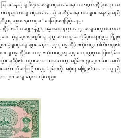
ိုရင္ သြားေနတဲ့ ျပဳျပင္ေျပာင္းလဲေရးကာလမွာ ႏိုင္ငံေရး အ
းက႑ကလည္း ေျပာင္းလဲလာတဲ့ ႏုိင္ငံေရး အေျခအေနနဲ႔အညီ
သႏုိင္မွာျဖစ္ေၾကာင္း” ေဆြးေႏြးခဲ့သည္။
မန္မာႏိုင္ငံ ဗဟိုဘဏ္အေနနဲ႔ ျမန္မာအႏုပညာ လက္ရာေျမာက္ ေကသ
္ေ၀ ခဲ့ျခင္းျဖစ္ၿပီး ျပည္ ေထာင္စုႀကံ့ခိုင္ေရးႏွင့္ ဖြံ႕ၿ
ဲ့ျခင္းျဖစ္တာေၾကာင့္ ျမန္မာႏိုင္ငံ ဗဟိုဘဏ္က ပါတီတစ္ခု၏
္း၊ ျမန္မာႏိုင္ငံေတာ္ ဗဟိုဘဏ္အေနျဖင့္ ေနာက္ထပ္ ေငြစကၠဴမ်ား
္မ်ား ႏိုင္ငံ၏ ထင္ရွားေသာ အေဆာက္ အဦမ်ား၊ ႐ႈခင္း မ်ား၊ အထိ
လိုက္ေလ်ာ ညီေထြရွိ မယ့္ ပံုမ်ားကို အစိုးရအဖြဲ႕၏ သေဘာတူ ညီ
္ေၾကာင္း ေျဖၾကား ခဲ့သည္။