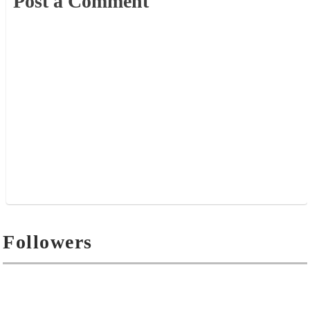
Post a Comment
Followers