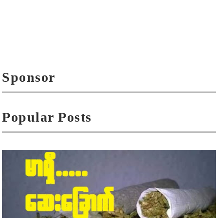
Sponsor
Popular Posts