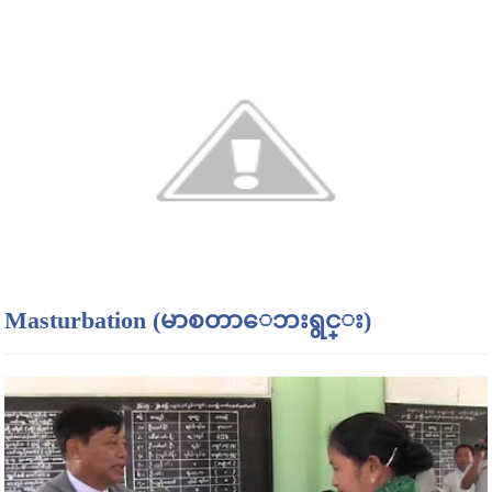
Masturbation (မာစတာေဘးရွင္း)