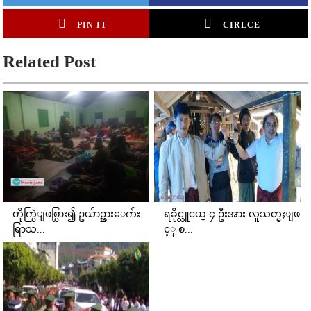
PIN IT
CIRLCE
Related Post
တိုက္ပြဲျဖစ္ပြား၍ ဥယ်ာဥ္သားေက်း
ရခိုင္လူငယ္ ၄ ဦးအား လူသတ္မႈျဖ
ရြာသ...
င့္ စ...