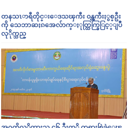
တနသၤာရီတိုင္းေဒသၾကီး ၀န္ၾကီးႏွစ္ဦး
ကို သေဘာဆႏၵအေလ်ာက္ႏုတ္ထြက္ခြြင့္ျပဳ
လုိုက္သည္
အဂတိလုိက္စားသူ ၄၆ ဦးကုိ တရားစြဲခဲ့ေၾ