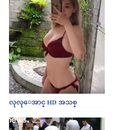
လုလုေအာင္ HD အသစ္