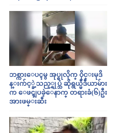
ဘစ္ကားေပၚမွ အုပ္စုလိုက္ ၀ိုင္းမုဒိ
န္းက်င့္ခဲ့သည့္ရုပ္သံ ဆိုရွယ္မီဒီယာမ်ား
က ေဖၚျပခဲ့ေနာက္ တရားခံ(၆)ဦး
အားဖမ္းဆီး