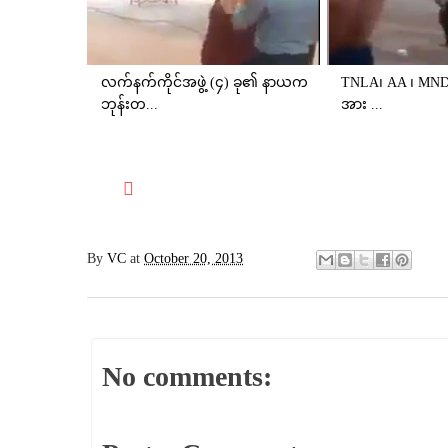
လက်နက်ကိုင်အဖွဲ့ (၄) ခု၏ နာယက
TNLA၊ AA ၊ MNDA
ဘုန်းတ...
အား ...
By
VC
at
October 20, 2013
No comments: