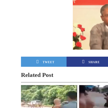
TWEET
SHARE
Related Post