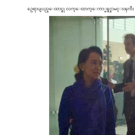
ဥေရာပျပည္ေထာင္စု လက္ေထာက္ေကာ္မရွင္နာမင္းၾကီး Cat