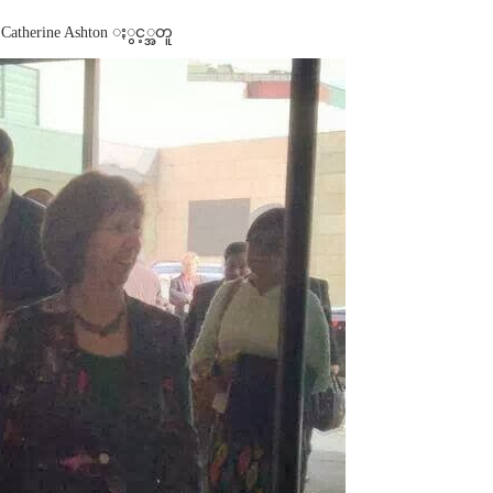
herine Ashton ႏွင့္အတူ