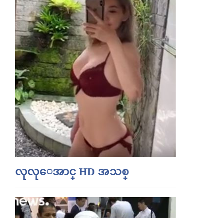
လုလုေအာင္ HD အသစ္