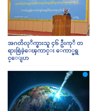
အဂတိလုိက္စားသူ ၄၆ ဦးကုိ တ
ရားစြဲခဲ့ေၾကာင္း ေကာ္မရွ
င္ေျပာ