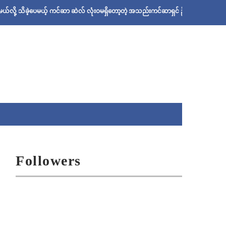
ကင်ဆာ ဆဲလ် လုံးဝမရှိတော့တဲ့ အသည်းကင်ဆာရှင် ဦးစိုးသန်းရဲ့ ဆေးနည်း
မေသ
Followers