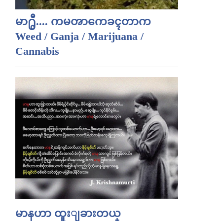
မာ႐ွီ.... ကမၻာကေခၚတာက
Weed / Ganja / Marijuana /
Cannabis
မာနဟာ ထူးျခားတယ္