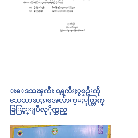
းေဒသၾကီး ၀န္ၾကီးႏွစ္ဦးကို
သေဘာဆႏၵအေလ်ာက္ႏုတ္ထြက္
ခြြင့္ျပဳလုိုက္သည္