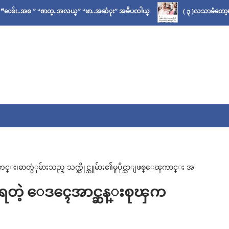
္..အလယ္” “ဖာ..အဆံုး” အဓိပၸါယ္
( ၃ )လသာခံတော့မယ်လို့ သိခဲ့ပေမယ့် 
ဓာတ္ပံုမ်ားသည္ သက္ဆိုင္သူမ်ား၏မူပိုင္သာျဖစ္ေၾကာင္း အ
ြ႕ရတဲ့ ေဒၚေအာင္ဆန္းစုၾက