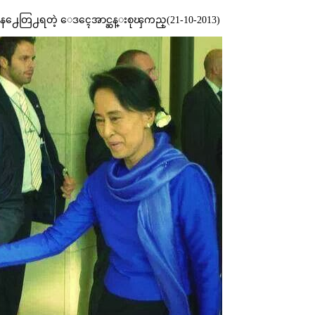
မွာ ယေန႕ေတြ႕ရတဲ့ ေဒၚေအာင္ဆန္းစုၾကည္(21-10-2013)