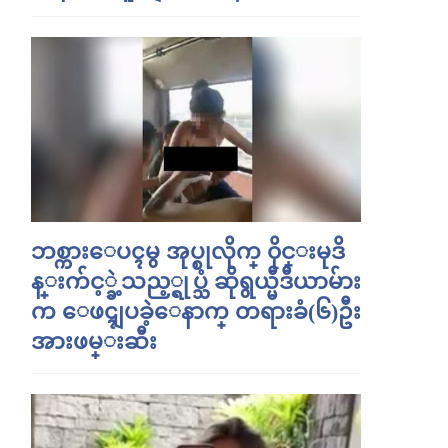
ဘစ္ကားေပၚမွ အုပ္စုလိုက္ ၀ိုင္းမုဒိ
န္းက်င့္ခဲ့သည့္ရုပ္သံ ဆိုရွယ္မီဒီယာမ်ား
က ေဖၚျပခဲ့ေနာက္ တရားခံ(၆)ဦး
အားဖမ္းဆီး