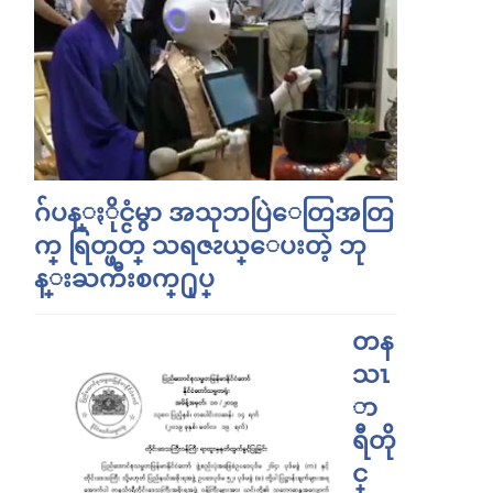
ဂ်ပန္ႏိုင္ငံမွာ အသုဘပြဲေတြအတြ
က္ ရြတ္ဖတ္ သရဇၩယ္ေပးတဲ့ ဘု
န္းႀကီးစက္႐ုပ္
တန
သၤ
ာ
ရီတို
င္