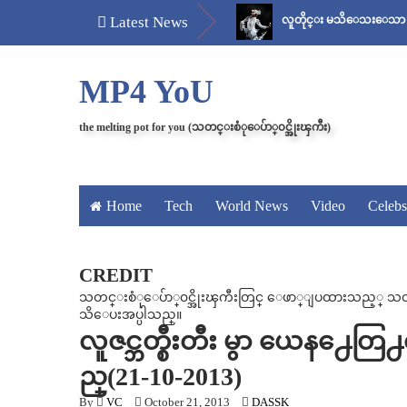
မန်ကျည်းချဉ် သိပ်နည်း
Latest News
လူတိုင္း မသိေသးေသာ “ေစ်း..အစ ” “ဇာတ
MP4 YoU
the melting pot for you (သတင္းစံုေပ်ာ္၀င္အိုးၾကီး)
Home
Tech
World News
Video
Celebs
CREDIT
သတင္းစံုေပ်ာ္၀င္အိုးၾကီးတြင္ ေဖာ္ျပထားသည့္ သတင္း၊
သိေပးအပ္ပါသည္။
လူဇင္ဘတ္စီးတီး မွာ ယေန႕ေတ
ည္(21-10-2013)
By
VC
October 21, 2013
DASSK