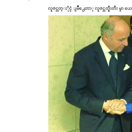
လူဇင္ဘတ္ႏိုင္ငံ ျမိဳ႕ေတာ္ လူဇင္ဘတ္စီးတီး 