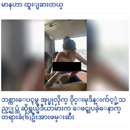
မာနဟာ ထူးျခားတယ္
ဘစ္ကားေပၚမွ အုပ္စုလိုက္ ၀ိုင္းမုဒိန္းက်င့္ခဲ့သ
ည့္ရုပ္သံ ဆိုရွယ္မီဒီယာမ်ားက ေဖၚျပခဲ့ေနာက္
တရားခံ(၆)ဦးအားဖမ္းဆီး