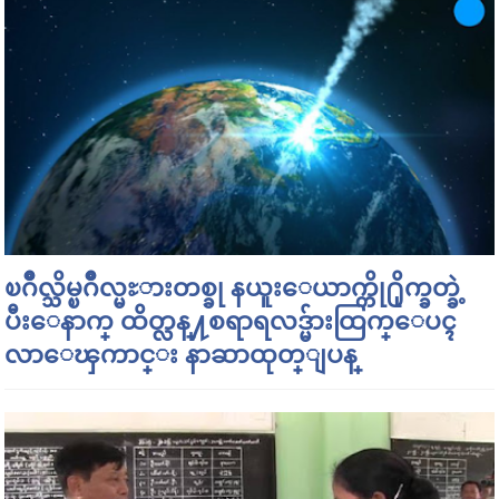
ၿဂိဳလ္သိမ္ၿဂိဳလ္မႊားတစ္ခု နယူးေယာက္ကို႐ိုက္ခတ္ခဲ့
ပီးေနာက္ ထိတ္လန္႔စရာရလဒ္မ်ားထြက္ေပၚ
လာေၾကာင္း နာဆာထုတ္ျပန္