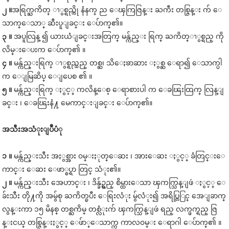
၂ ။
အရြက္ႀကိတ္ ၫွစ္ရည္ကို နံနက္ ည ေၾကြဇြန္း ႀကီး တစ္ဇြန္း က် ေ
သာက္ေသာ္ ဆီးပူျခင္း ေပ်ာက္၏။
၃ ။
အပူလြန္ ၍ ယားယံျခင္းအတြက္ မန္က်ည္း ရြက္ ႀကိတ္ၫွစ္ရည္ ကို
လိမ္းေပးက ေပ်ာက္၏ ။
၄ ။
မန္က်ည္းရြက္ ၫွစ္ရည္သည္ တစ္ဆ၊ သိေႏၶာဆား ႏွစ္ဆ ေရာ၍ ေသာက္ပါ
က ေျမြဆိပ္ ေျပေစ ၏ ။
၅ ။
မန္က်ည္းရြက္ ႏွင့္ ကလိန္ေစ့ ေရာစားပါ က ေခၽြးထြက္ လြန္ျ
ခင္း ၊ ေခၽြးနံ႔ မေကာင္းျခင္း ေပ်ာက္၏။
အသီး
အသံုးျပဳပံု
၁ ။
မန္က်ည္းသီး အႏွစ္အား ၀မ္းႏုတ္ေဆး ၊ အားေဆး ႏွင့္ ခံတြင္းေ
ကာင္း ေဆး ေဖာ္စပ္ရာ တြင္ သံုး၏။
၂ ။
မန္က်ည္းသီး အေဟာင္း ၊ ဒိန္ခ်ဥ္ရည္ စိမ္ထားေသာ ၾကက္သြန္ျဖဴ ႏွင့္ ေ
ခ်းသီး တို႔ကို အမွ်စု ႀကိတ္ၿပီး ေရြးလံုး မွ်လံုး၍ အရိပ္တြြင္ အေျခာက္
လွန္းကာ ၁၅ မိနစ္ တစ္ႀကိမ္ တစ္လံုးက် ၾကက္သြန္ျဖဴ ရည္ လက္ဖက္ရည္ ဇြ
န္းငယ္ တစ္ဇြန္းႏွင့္ ေဖ်ာ္ေသာက္က ကာလ၀မ္း ေရာဂါ ေပ်ာက္၏ ။