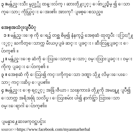
၃ ။
မန္က်ည္းသီး မွည့္ကို ထန္းလ်က္ ၊ ဆားတို႔ႏွင့္ ေဖ်ာ္ရည္စိမ္ ၍ ေသာ
က္ေသာ္ ကိုယ္တြင္း ေအး၏၊ အားကုိ ျဖစ္ေစသည္။
အေစ့
အသံုးျပဳပံု
၁ ။
မန္က်ည္းေစ့ ကို ေရ၌ တစ္ည စိမ္၍ နံနက္၌ အေစ့ဆံ ထုတ္ၿပီး ႏြားႏို႔
ႏွင့္ ႀကိတ္ေသာက္က မီးယပ္ျဖဴ ဆင္း ျခင္း ၊ ဆီးလြန္ျခင္း ေ
ပ်ာက္၏ ။
၂ ။
မန္က်ည္းေစ့ ဆံကို ေသြးေသာက္ ေသာ္ ၀မ္းသြားျခင္း ၊ ၀မ္း
ကိုက္ ျခင္း ေပ်ာက္၏ ။
၃ ။
အေစ့ဆံ ကို ေသြး၍ ကင္းကိုက္ေသာ ဒဏ္ရာ သို႔ လိမ္းေပးေ
သာ္ ကင္းဆိပ္ ေျပ၏။
၄ ။
မန္က်ည္း ေစ့ ရင့္ရင့္ အခြံ ၊ဇီယာ ၊ သၾကားခဲ တို႔ကို အမႈန္႔ ျပဳ၍
ေသာက္က အရိအရြဲ သလိပ္စ ၊ ေသြးစမ်ား ပါ၍ နာက်င္စြာ သြားေသာ
၀မ္းေရာဂါ ေပ်ာက္၏။
ျမန္မာ႔ေဆးဖက္ဝင္အပင္မ်ား
source>>
https://www.facebook.com/myanmarherbal