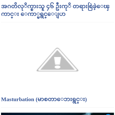
အဂတိလုိက္စားသူ ၄၆ ဦးကုိ တရားစြဲခဲ့ေၾ
ကာင္း ေကာ္မရွင္ေျပာ
Masturbation (မာစတာေဘးရွင္း)