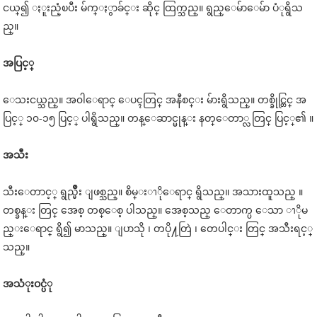
ငယ္၍ ႏူးညံ့ၿပီး မ်က္ႏွာခ်င္း ဆိုင္ ထြက္သည္။ ရွည္ေမ်ာေမ်ာ ပံုရွိသ
ည္။
အပြင့္
ေသးငယ္သည္။ အ၀ါေရာင္ ေပၚတြင္ အနီစင္း မ်ားရွိသည္။ တစ္ခိုင္တြင္ အ
ပြင့္ ၁၀-၁၅ ပြင့္ ပါရွိသည္။ တန္ေဆာင္မုန္း နတ္ေတာ္လ တြင္ ပြင့္၏ ။
အသီး
သီးေတာင့္ ရွည္မ်ိဳး ျဖစ္သည္။ စိမ္းၫိုေရာင္ ရွိသည္။ အသားထူသည္ ။
တစ္ခန္း တြင္ အေစ့ တစ္ေစ့ ပါသည္။ အေစ့သည္ ေတာက္ပ ေသာ ၫိုမ
ည္းေရာင္ ရွိ၍ မာသည္။ ျပာသို ၊ တပို႔တြဲ ၊ တေပါင္း တြင္ အသီးရင့္
သည္။
အသံုးဝင္ပံု