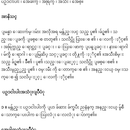
ပဥၥငါးပါး ၊ အေခါက္ ၊ အရြက္ ၊ အသီး ၊ အေစ့။
အာနိသင္
ျမန္မာ ေဆးက်မ္းမ်ား အလိုအရ မန္က်ည္းပင္ သည္ ပူ၏ ၊ခ်ဥ္၏ ၊ သ
ည္းေျခကို ျဖစ္ေစ တတ္၏ ၊ သလိပ္ကို ပြားေစ ၏ ၊ ေလကို ႏိုင္၏
၊ အရြက္သည္ ေရာင္တင္း ျခင္း ၊ ေသြးေဖာက္ ျပန္ျခင္း ၊ နားေရာဂါ
၊ မ်က္စိ ေရာဂါ ၊ ေျမြဆိပ္ သင့္ျခင္း တို႔ကို ႏုိင္၏ ။အသီးစိမ္း
သည္ ခ်ဥ္၏ ၊ ခ်ိဳ၏ ၊ ပူ၏ ၊သည္းေျခႏွင့္ သလိပ္ကို ျဖစ္ေစ၏ ။
အသီးမွည့္သည္ ပူ၏ ၊ ၀မ္းမီး ကို ေတာက္ေစ ၏ ၊ အနည္းငယ္ ၀မ္းသ
က္ေစ ၍ သလိပ္ႏွင့္ ေလကို ႏိုင္၏။
ပဥၥငါးပါး
အသံုးျပဳပံု
၁ ။
မန္က်ည္း ပဥၥငါးပါးကို ျပာ ခ်ဆား ခ်က္ၿပီး ညနံနက္ အနည္းငယ္ မွ်စီ
ေသာက္ေပးပါက ေသြးလံုး ေလလံုး ေပ်ာက္၏။
အေခါက္
အသံုးျပဳပံု