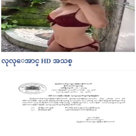
လုလုေအာင္ HD အသစ္