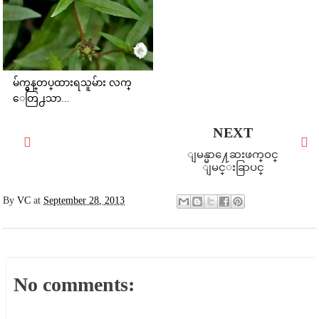
မ်က္မွန္​တပ္​ထားရသူမ်ား လက္​​
ေတြ႕သာ...
NEXT
ျမန္မာ႔ေဆးဖက္ဝင္
ျမင္းခြာပင္
By
VC
at
September 28, 2013
No comments: