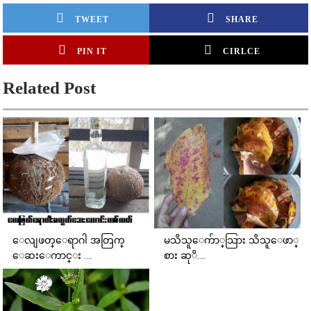
TWEET
SHARE
PIN IT
CIRLCE
Related Post
​ေလျဖတ္​​ေရာဂါ အတြက္​ ​
မသိသူ​​ေက်ာ္​သြား သိသူ​ေဖာ္​
ေဆး​ေကာင္​း ...
စား ဆုိ...