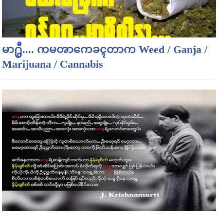
မာ႐ွီ.... ကမၻာကေခၚတာက Weed / Ganja /
Marijuana / Cannabis