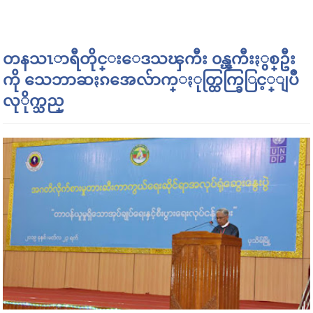
တနသၤာရီတိုင္းေဒသၾကီး ၀န္ၾကီးႏွစ္ဦး
ကို သေဘာဆႏၵအေလ်ာက္ႏုတ္ထြက္ခြြင့္ျပဳ
လုိုက္သည္