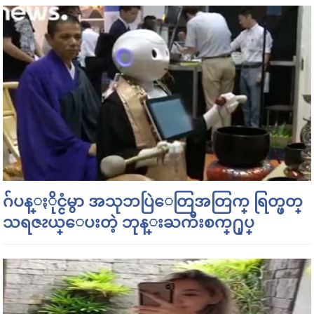
ဂ်ပန္ႏိုင္ငံမွာ အသုဘပြဲေတြအတြက္ ရြတ္ဖတ္
သရဇၩယ္ေပးတဲ့ ဘုန္းႀကီးစက္႐ုပ္