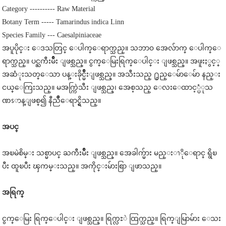
Category ---------- Raw Material
Botany Term ----- Tamarindus indica Linn
Species Family --- Caesalpiniaceae
အပူပိုင္း ေဒသတြင္ ေပါက္ေရာက္သည္။ သဘာ၀ အေလ်ာက္ ေပါက္ေ
ရာက္သည္။ ပင္ႀကီးမ်ိဳး ျဖစ္သည္။ ငွက္ေမြးရြက္ေပါင္း ျဖစ္သည္။ အဖူးႏွင့္
အဆံုးသတ္ေသာ ပန္းခိုင္မ်ိဳးျဖစ္သည္။ အသီးသည္ ႐ွည္ေမ်ာေမ်ာ နည္း
ငယ္ေကြးသည္။ မအက္ကြဲသီး ျဖစ္သည္၊ အေစ့သည္ ေလးေထာင့္ပံုသ
ဏၭာန္ျဖစ္၍ နီညိဳေရာင္ရွိသည္။
အပင္
အၿမဲစိမ္း သစ္မာပင္ ႀကီးမ်ိဳး ျဖစ္သည္။ အေခါက္မ်ား မည္းၫိုေရာင္ ရွိၿ
ပီး ထူၿပီး ၾကမ္းသည္။ အကိုင္းမ်ားစြာ ျဖာသည္။
အရြက္
ငွက္ေမြး ရြက္ေပါင္း ျဖစ္သည္။ ရြက္လႊဲ ထြက္သည္။ ရြက္ျမြာမ်ား ေသး