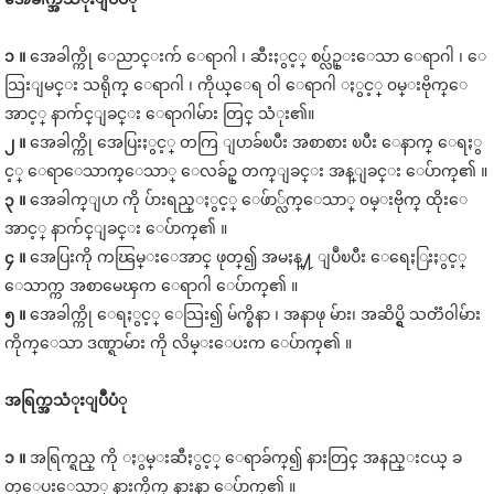
၁ ။
အေခါက္ကို ေညာင္းက် ေရာဂါ ၊ ဆီးႏွင့္ စပ္လ်ဥ္းေသာ ေရာဂါ ၊ ေ
သြးျမင္း သရိုက္ ေရာဂါ ၊ ကိုယ္ေရ ၀ါ ေရာဂါ ႏွင့္ ၀မ္းဗိုက္ေ
အာင့္ နာက်င္ျခင္း ေရာဂါမ်ား တြင္ သံုး၏။
၂ ။
အေခါက္ကို အေပြးႏွင့္ တကြ ျပာခ်ၿပီး အစာစား ၿပီး ေနာက္ ေရႏွ
င့္ ေရာေသာက္ေသာ္ ေလခ်ဥ္ တက္ျခင္း အန္ျခင္း ေပ်ာက္၏ ။
၃ ။
အေခါက္ျပာ ကို ပ်ားရည္ႏွင့္ ေဖ်ာ္လ်က္ေသာ္ ၀မ္းဗိုက္ ထိုးေ
အာင့္ နာက်င္ျခင္း ေပ်ာက္၏ ။
၄ ။
အေပြးကို ကၽြမ္းေအာင္ ဖုတ္၍ အမႈန္႔ ျပဳၿပီး ေရေႏြးႏွင့္
ေသာက္က အစာမေၾက ေရာဂါ ေပ်ာက္၏ ။
၅ ။
အေခါက္ကို ေရႏွင့္ ေသြး၍ မ်က္စိနာ ၊ အနာဖု မ်ား၊ အဆိပ္ရွိ သတၱ၀ါမ်ား
ကိုက္ေသာ ဒဏ္ရာမ်ား ကို လိမ္းေပးက ေပ်ာက္၏ ။
အရြက္
အသံုးျပဳပံု
၁ ။
အရြက္ရည္ ကို ႏွမ္းဆီႏွင့္ ေရာခ်က္၍ နားတြင္ အနည္းငယ္ ခ
တ္ေပးေသာ္ နားကိုက္ နားနာ ေပ်ာက္၏ ။