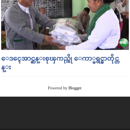
ေဒၚေအာင္ဆန္းစုၾကည္ကို ေကာ္မရွင္မွာတိုင္တ
န္း
Powered by
Blogger
.