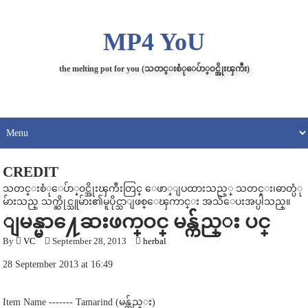
MP4 YoU
the melting pot for you (သတင္းစံုေပ်ာ္၀င္အိုးၾကီး)
CREDIT
သတင္းစံုေပ်ာ္၀င္အိုးၾကီးတြင္ ေဖာ္ျပထားသည့္ သတင္း၊ဓာတ္ပံု
မ်ားသည္ သက္ဆိုင္သူမ်ား၏မူပိုင္သာျဖစ္ေၾကာင္း အသိေပးအပ္ပါသည္။
ျမန္မာ႔ေဆးဖက္ဝင္ မန္က်ည္း ပင္
By
VC
September 28, 2013
herbal
28 September 2013 at 16:49
Item Name ------- Tamarind (မန္က်ည္း)