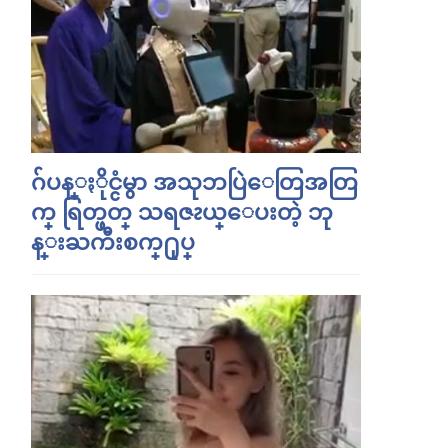
ဂ်ပန္ႏိုင္ငံမွာ အသုဘပြဲေတြအတြ
က္ ရြတ္ဖတ္ သရဇၩယ္ေပးတဲ့ ဘု
န္းႀကီးစက္႐ုပ္