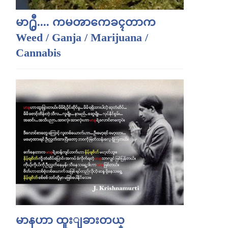
မာ႐ွီ.... ကမၻာကေခၚတာက
Weed / Ganja / Marijuana /
Cannabis
မာနဟာ ထူးျခားတယ္