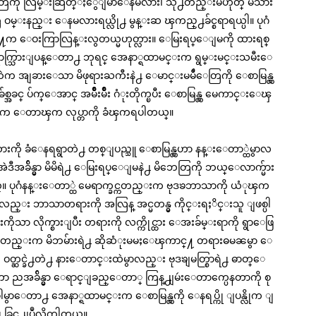
ေတြကို လြမ္းဆြတ္ႏွေျမာေနမလား၊ သို႕တည္းမဟုတ္ မိသား
 ဝမ္းနည္း ေနမလားရယ္လို႕ မွန္းဆ ၾကည္႕ခ်င္စရာရယ္ပါ။ ပုဂံ
႔က ေဝးကြာလြန္းလွတယ္မဟုတ္လား။ ေမြးရပ္ေျမကို ထားရစ္
္ ေရာက္သြားျပန္ေတာ႕ ဘုရင္ အေနာ္ရထာမင္းက ရွမ္းမင္းသမီးေ
းထဲက အျခားေသာ မိဖုရားႀကီးနဲ႕ ေမာင္းမမိႆံေတြကို ေစာမြန္လွ
အခင္ ပ်က္ေအာင္ အမ်ိဳးမ်ိဳး ဂံုးတိုက္ၿပီး ေစာမြန္လွ မေကာင္းေၾ
ၾက ေတာၾက လုပ္တာကို ခံၾကရပါတယ္။
းကို ခံေနရရွာတဲ႕ တစ္ျပည္သူ ေစာမြန္လွဟာ နန္းေတာ္ထဲမွာလ
 အဲဒီအခ်ိန္မွာ မိမိရဲ႕ ေမြးရပ္ေျမနဲ႕ မိဘေတြကို ဘယ္ေလာက္မ်ား
။ ပုဂံနန္းေတာ္ထဲ မေရာက္ခင္ကတည္းက ဗုဒၶဘာသာကို ယံုၾက
ည္း ဘာသာတရားကို အလြန္ အင္မတန္မွ ကိုင္းရႈိင္းသူ ျဖစ္ပါ
သာ လိုက္စားျပီး တရားကို လက္ကိုင္ထား ေအးခ်မ္းရာကို ရွာေဖြ
တည္းက မိဘမ်ားရဲ႕ ဆိုဆံုးမမႈေၾကာင္႔ တရားဓမၼမွာ ေ
တ္ဆင္ခဲ႕တဲ႕ နားေတာင္းထဲမွာလည္း ဗုဒၶျမတ္စြာရဲ႕ ဓာတ္ေ
ာ ညအခ်ိန္မွာ ေရာင္ျခည္ေတာ္ ကြန္႕ျမဴးေတာက္ပေနတာကို စု
ါမွာေတာ႕ အေနာ္ရထာမင္းက ေစာမြန္လွကို ေနရပ္ကို ျပန္လိုက ျ
ခြင္႕ျပဳလိုက္ပါတယ္။