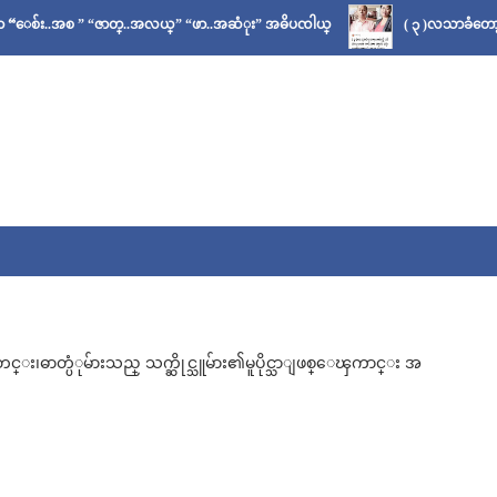
” “ဇာတ္..အလယ္” “ဖာ..အဆံုး” အဓိပၸါယ္
( ၃ )လသာခံတော့မယ်လို့ သိခဲ
ဓာတ္ပံုမ်ားသည္ သက္ဆိုင္သူမ်ား၏မူပိုင္သာျဖစ္ေၾကာင္း အ