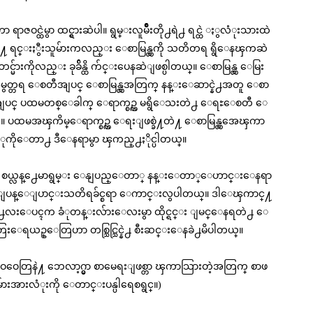
ာဇဝင္ထဲမွာ ထင္ရွားဆဲပါ။ ရွမ္းလူမ်ိဳးတို႕ရဲ႕ ရင္ထဲ ႏွလံုးသားထဲ
တြနဲ႔ ရင္းႏွီးသူမ်ားကလည္း ေစာမြန္လွကို သတိတရ ရွိေနၾကဆဲ
င္မ်ားကိုလည္း ခုခ်ိန္ထိ က်င္းပေနဆဲျဖစ္ပါတယ္။ ေစာမြန္လွ ေမြး
ွတ္တရ ေစတီအျပင္ ေစာမြန္လွအတြက္ နန္းေဆာင္နဲ႕အတူ ေစာ
္။ ဒါ႕အျပင္ ပထမတစ္ေခါက္ ေရာက္စဥ္က မရွိေသးတဲ႕ ေရႊေစတီ ေ
္။ ပထမအၾကိမ္ေရာက္စဥ္က ေရးျဖစ္ခဲ႔တဲ႔ ေစာမြန္လွအေၾကာ
္ပံုကိုေတာ႕ ဒီေနရာမွာ ၾကည္႕ႏိုင္ပါတယ္။
ႈင္းေနတဲ႔ စယ္လန္႕ေမာရွမ္း ေနျပည္ေတာ္ နန္းေတာ္ေဟာင္းေနရာ
္း ျပန္ေျပာင္းသတိရခ်င္စရာ ေကာင္းလွပါတယ္။ ဒါေၾကာင္႔
မို႕မို႕ေလးေပၚက ခံုတန္းလ်ားေလးမွာ ထိုင္ရင္း ျမင္ေနရတဲ႕ ေ
ေရယဥ္ေတြဟာ တစ္သြင္သြင္နဲ႕ စီးဆင္းေနခဲ႕မိပါတယ္။
ၥအဝဝေတြနဲ႔ ဘေလာ့ဂ္မွာ စာမေရးျဖစ္တာ ၾကာသြားတဲ့အတြက္ စာဖ
မ်ားအားလံုးကို ေတာင္းပန္ပါရေစရွင္။)