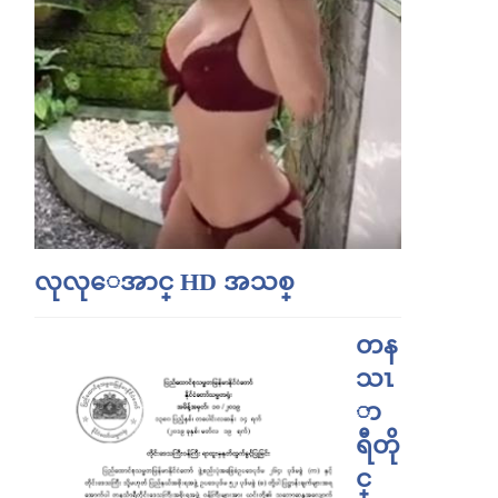
လုလုေအာင္ HD အသစ္
တန
သၤ
ာ
ရီတို
င္