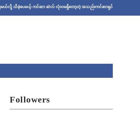
့ပေမယ့် ကင်ဆာ ဆဲလ် လုံးဝမရှိတော့တဲ့ အသည်းကင်ဆာရှင် ဦးစိုးသန်းရဲ့ ဆေးနည်း
Followers