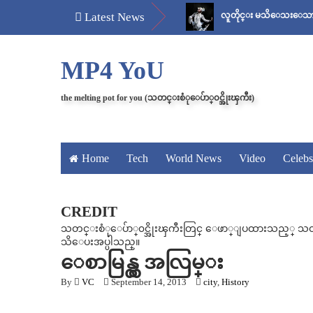
်
မန်ကျည်းချဉ် သိပ်နည်း
Latest News
လူတိုင္း မသိေသးေသာ “ေစ်း..အစ 
MP4 YoU
the melting pot for you (သတင္းစံုေပ်ာ္၀င္အိုးၾကီး)
Home
Tech
World News
Video
Celebs
CREDIT
သတင္းစံုေပ်ာ္၀င္အိုးၾကီးတြင္ ေဖာ္ျပထားသည့္ သတင္း၊
သိေပးအပ္ပါသည္။
ေစာမြန္လွ အလြမ္း
By
VC
September 14, 2013
city
,
History