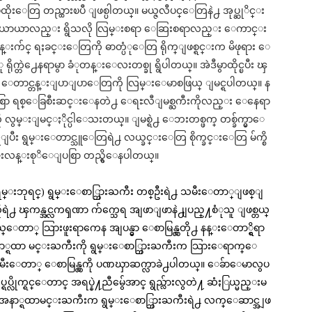
ုးေတြ တည္ထားၿပီ ျဖစ္ပါတယ္။ မယ္ဇလီပင္ေတြနဲ႕ အုပ္ဆုိင္း
ာယာယာလည္း ရွိသလို လြမ္းစရာ ေဆြးစရာလည္း ေကာင္း
 ရႈခင္းေတြကို ဓာတ္ပံုေတြ ရိုက္ျဖစ္ရင္းက မိဖုရား ေ
ရိုက္တဲ႕ေနရာမွာ ခံုတန္းေလးတစ္ခု ရွိပါတယ္။ အဲဒီမွာထိုင္ၿပီး ၾ
႕ ေတာင္တန္းျပာျပာေတြကို လြမ္းေမာစဖြယ္ ျမင္ရပါတယ္။ န
မ္းစြာ ရစ္ေခြစီးဆင္းေနတဲ႕ ေရႊလီျမစ္ႀကီးကိုလည္း ေနေရာ
မ္းျမင္ႏိုင္ပါေသးတယ္။ ျမစ္ရဲ႕ ေဘးတစ္ဖက္ တစ္ခ်က္မွာေ
ီး ရွမ္းေတာင္သူေတြရဲ႕ လယ္ခင္းေတြ စိုက္ခင္းေတြ မ်က္စိ
မ္းလန္းစုိေျပစြာ တည္ရွိေနပါတယ္။
ရွမ္းဘုရင္) ရွမ္းေစာ္ဘြားႀကီး တစ္ဦးရဲ႕ သမီးေတာ္ျဖစ္ျ
ရဲ႕ ၾကန္အင္လကၡဏာ က်က္သေရ အျဖာျဖာနဲ႕ျပည္႔စံုသူ ျဖစ္တယ္
ာ္ သြားဖူးရာကေန အျပန္မွာ ေစာမြန္လွတို႕ နန္းေတာ္ရွိရာ
အေနာ္ရထာ မင္းႀကီးကို ရွမ္းေစာ္ဘြားႀကီးက သြားေရာက္ေ
 သမီးေတာ္ ေစာမြန္လွကို ပဏၰာဆက္လာခဲ႕ပါတယ္။ ေခ်ာေမာလွပ
လိုက္ရင္ေတာင္ အရပ္နဲ႔ညီမွ်ေအာင္ ရွည္လ်ားလွတဲ႔ ဆံႏြယ္မည္းမ
္လွကို အေနာ္ရထာမင္းႀကီးက ရွမ္းေစာ္ဘြားႀကီးရဲ႕ လက္ေဆာင္အျဖ