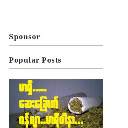
Sponsor
Popular Posts