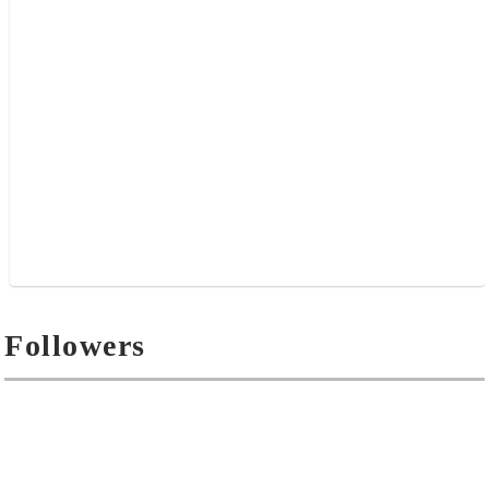
Followers