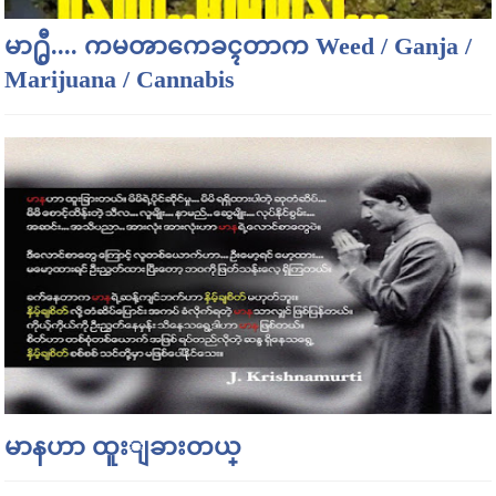
မာ႐ွီ.... ကမၻာကေခၚတာက Weed / Ganja /
Marijuana / Cannabis
မာနဟာ ထူးျခားတယ္