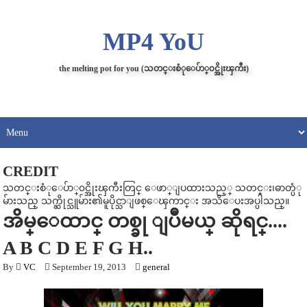
MP4 YoU
the melting pot for you (သတင္းစံုေပ်ာ္၀င္အိုးၾကီး)
CREDIT
သတင္းစံုေပ်ာ္၀င္အိုးၾကီးတြင္ ေဖာ္ျပထားသည့္ သတင္း၊ဓာတ္ပံု
မ်ားသည္ သက္ဆိုင္သူမ်ား၏မူပိုင္သာျဖစ္ေၾကာင္း အသိေပးအပ္ပါသည္။
အိမ္ေထာင္ တစ္ခု ျပဳမယ္ ဆိုရင္....
A B C D E F G H..
By
VC
September 19, 2013
general