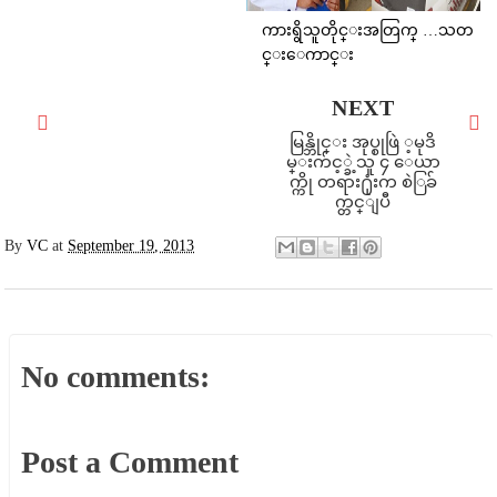
ကားရွိသူတိုင္းအတြက္ …သတ
င္းေကာင္း
NEXT
မြန္ဘိုင္း အုပ္စုဖြဲ ့မုဒိ
မ္းက်င့္ခဲ့သူ ၄ ေယာ
က္ကို တရား႐ုံးက စဲြခ်
က္တင္ျပီ
By
VC
at
September 19, 2013
No comments:
Post a Comment