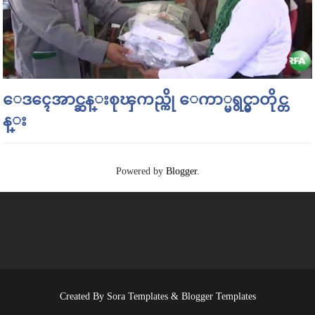
ေဒၚေအာင္ဆန္းစုၾကည္ကို ေကာ္မရွင္မွာတိုင္တ
န္း
Powered by
Blogger
.
Created By
Sora Templates
&
Blogger Templates