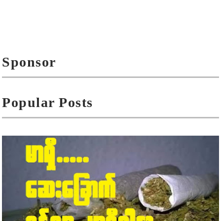
Sponsor
Popular Posts