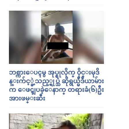
ဘစ္ကားေပၚမွ အုပ္စုလိုက္ ၀ိုင္းမုဒိ
န္းက်င့္ခဲ့သည့္ရုပ္သံ ဆိုရွယ္မီဒီယာမ်ား
က ေဖၚျပခဲ့ေနာက္ တရားခံ(၆)ဦး
အားဖမ္းဆီး