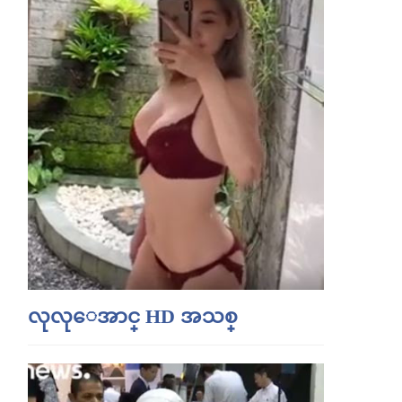
လုလုေအာင္ HD အသစ္