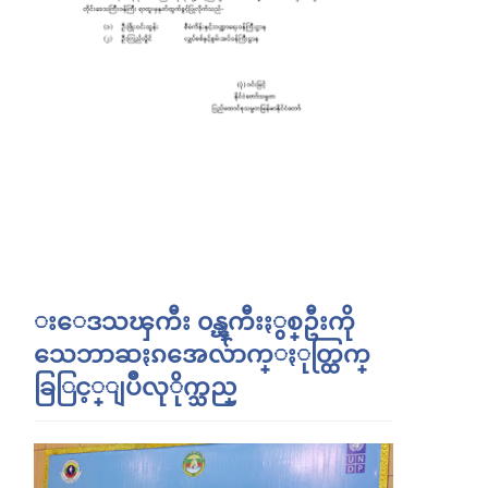
းေဒသၾကီး ၀န္ၾကီးႏွစ္ဦးကို
သေဘာဆႏၵအေလ်ာက္ႏုတ္ထြက္
ခြြင့္ျပဳလုိုက္သည္