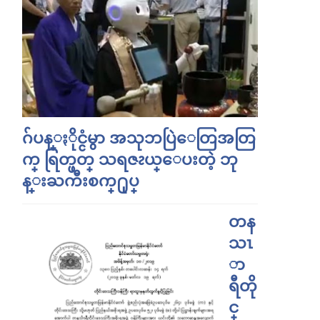
ဂ်ပန္ႏိုင္ငံမွာ အသုဘပြဲေတြအတြ
က္ ရြတ္ဖတ္ သရဇၩယ္ေပးတဲ့ ဘု
န္းႀကီးစက္႐ုပ္
တန
သၤ
ာ
ရီတို
င္