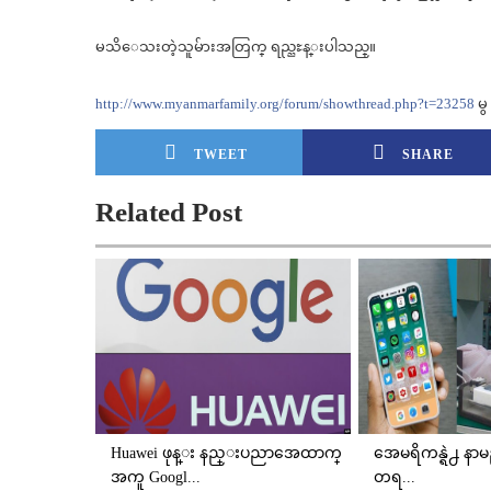
မသိေသးတဲ့သူမ်ားအတြက္ ရည္ညႊန္းပါသည္။
http://
www.myanmarfamily.org/
forum/
showthread.php?t=23258
မ
TWEET
SHARE
Related Post
Huawei ဖုန္း နည္းပညာအေထာက္
အေမရိကန္ရဲ႕ နာမည
အကူ Googl...
တရ...