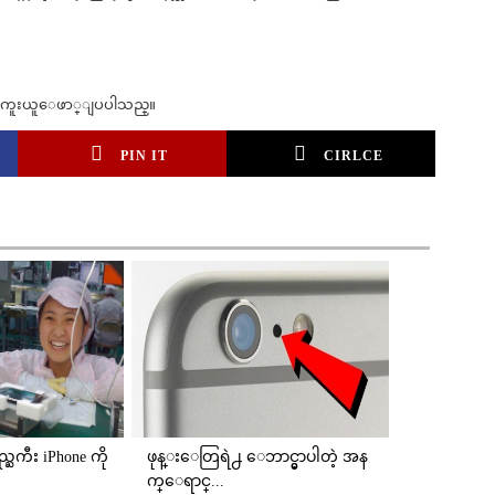
ွ ကူးယူေဖာ္ျပပါသည္။
PIN IT
CIRLCE
္ႀကီး iPhone ကို
ဖုန္းေတြရဲ႕ ေဘာင္မွာပါတဲ့ အန
က္ေရာင္...