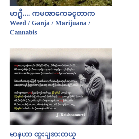
မာ႐ွီ.... ကမၻာကေခၚတာက
Weed / Ganja / Marijuana /
Cannabis
မာနဟာ ထူးျခားတယ္