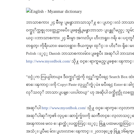
ဘာသာစကား ၂၄ မ်ိဳးမွ ျမန္မာဘာသာသုိ႔ ေျပာင္းလဲ ဘာသ
ဝက္ဘ္ဆုိက္တစ္ခု လႊတ္တင္ထားၿပီးျဖစ္၍
ျမန္မာဘာသာ ျပန္ဆုိမည့္
ယင္းဘာသာစကား ၂၄ မ်ိဳးမွာ အဂၤလိပ္၊ ဟီးဘရူး၊ ဂရိ၊ ေပၚတူဂီ၊ 
တရုတ္၊ ကိုရီးယား၊ မေလးရွား၊ ဗီယက္နမ္၊ ထုိင္း၊ ဟိႏီၵ၊ ရိုေမးနီးယား
Polish ႏွင့္ Danish ဘာသာစကားမ်ားျဖစ္ၿပီး အဆုိပါ ဘာသာစကာ
http://www.myordbok.com/
သို႔ ဝင္ေရာက္ရမည္ျဖစ္ေၾကာင္
“ဝင္ပံုက လြယ္ပါတယ္။ ဒီဝက္ဘ္ဆုိက္ထဲကို ဝင္လုိက္ၿပီးရင္ Search Box ထဲ
စာေၾကာင္းကို Copy၊ Paste လုပ္လုိက္ရံုပဲ။ ၿပီးရင္ Enter ေခါက္
လုိသလုိ ဘာသာျပန္ေပးပါတယ္” ဟု အဆိုပါ ဝက္ဘ္ဆိုက္ကို လ
အဆုိပါ
http://www.myordbok.com/
သို႔ ဝင္ေရာက္ေလ့လာကာ ဘ
အဆုိပါဆုိက္၏ လုပ္ေဆာင္ခ်က္မ်ားကို ႀကိဳတင္ေလ့လာသင့္ေ
အၾကား ေမလ ေနာက္ဆံုးပတ္အတြင္းႏွင့္ ဇြန္လ ပထမပတ္အတြင္း
အသံုးျပဳမႈ မ်ားျပားလာေၾကာင္း ၂၀၁၁ခုႏွစ္ ဇြန္လ ၁၆ရက္