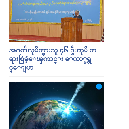
အဂတိလုိက္စားသူ ၄၆ ဦးကုိ တ
ရားစြဲခဲ့ေၾကာင္း ေကာ္မရွ
င္ေျပာ