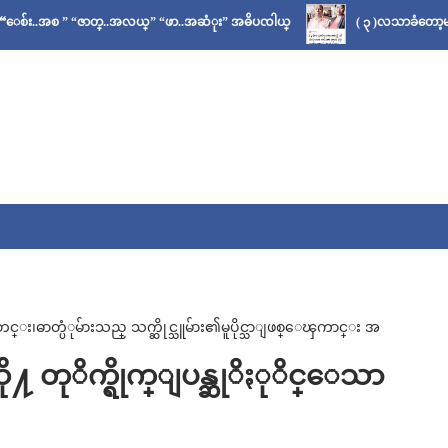
” “ဇာတ္..အလယ္” “ဖာ..အဆံုး” အဓိပၸါယ္
( ၃ )လသာခံတော့မယ်လို့ သိခဲ
ဓာတ္ပံုမ်ားသည္ သက္ဆိုင္သူမ်ား၏မူပိုင္သာျဖစ္ေၾကာင္း အ
ို႔ တုိက္ရိုက္ျပန္ဆုိႏုိင္ေသာ