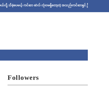
့ပေမယ့် ကင်ဆာ ဆဲလ် လုံးဝမရှိတော့တဲ့ အသည်းကင်ဆာရှင် ဦးစိုးသန်းရဲ့ ဆေးနည်း
Followers