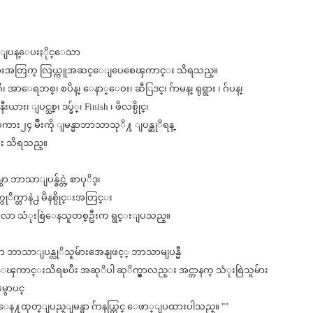
ာျပန္ေပးႏိုင္ေသာ
 သူမ်ားအတြက္ လြယ္ကူအဆင္ေျပေစေၾကာင္း သိရသည္။
အာေရဘစ္၊ စပိန္၊ ေနာ္ေဝး၊ ဆီြဒင္၊ ဂ်ာမန္၊ ရုရွား ၊ ဂ်ပန္၊
၊ ျပင္သစ္၊ ဒပ္ခ်္၊ Finish ၊ ဖိလစ္ပိုင္၊
း၂၄ မ်ိဳးကို ျမန္မာဘာသာသုိ႔ ျပန္ဆုိရန္
း သိရသည္။
မွာ ဘာသာျပန္ခ်င္တဲ့ စာပုိဒ္၊
လုိက္တာနဲ႕ မိနစ္ပိုင္းအတြင္း
တ္တေလာ သံုးစြဲေနသူတစ္ဦးက ရွင္းျပသည္။
ာသာျပန္လုိသူမ်ားအေနျဖင့္ ဘာသာမျပန္မီ
ၾကာင္းသိရၿပီး အဆုိပါ ဆုိက္မွာလည္း အင္တာနက္ သံုးစြဲသူမ်ား
မွာပင္
ေန႔ထုတ္ျပည္ျမန္မာ ဂ်ာနယ္တြင္ ေဖာ္ျပထားပါသည္။ ""