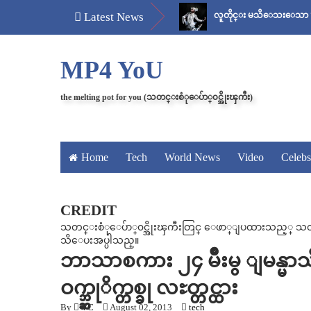
်
မန်ကျည်းချဉ် သိပ်နည်း
Latest News
လူတိုင္း မသိေသးေသာ “ေစ်း..အစ 
MP4 YoU
the melting pot for you (သတင္းစံုေပ်ာ္၀င္အိုးၾကီး)
Home
Tech
World News
Video
Celebs
CREDIT
သတင္းစံုေပ်ာ္၀င္အိုးၾကီးတြင္ ေဖာ္ျပထားသည့္ သတင္း၊
သိေပးအပ္ပါသည္။
ဘာသာစကား ၂၄ မ်ိဳးမွ ျမန္မာသ
ဝက္ဘ္ဆုိက္တစ္ခု လႊတ္တင္ထား
By
VC
August 02, 2013
tech