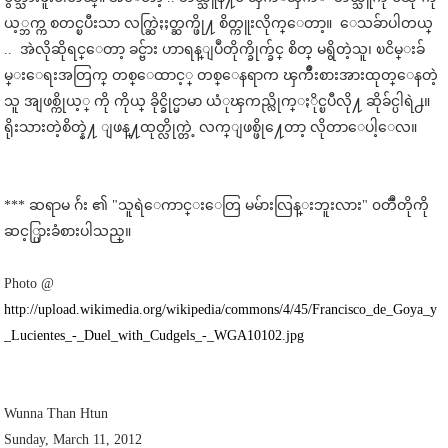
ယ့္ဘက္က စတင္ၿပီးသာ လက္ဆြဲႏႈတ္ဆက္ဖို႔ စိတ္ကူးလိုက္ေတာ့။ ေသခ်ာပါတယ္
.. အဲလိုဆိုရင္ေတာ့ ခင္ဗ်ား ဟာရန္ျပဳတိုက္ခိုက္ခ်င္ စိတ္ မရွိတဲ့သူ၊ ၿငိမ္းခ်
မ္းေရးအတြက္ တစ္ေထာင့္ တစ္ေနရာက ၾကိဳးစားအားထုတ္ေနတဲ့
သူ အျဖစ္ကိုယ့္ ကို ကိုယ္ ခိုင္ခိုင္မာမာ ယံုၾကည္လိုက္ႏိုင္ၿပီလို႔ ဆိုခ်င္ပါရဲ႕။
ရိုးသားတဲ့စိတ္နဲ႔ ျဖန္႔ထုတ္လိုက္တဲ့ လက္ျဖစ္ဖို႔ေတာ့ လိုတာေပါ့ေလ။
*** ဆရာမ ဂ်ဴး ၏ "သူရဲေကာင္းေတြ မမ်ားလြန္းဘူးလား" ၀တၱဳတိုကို
ဆင့္ပြားခံစားပါသည္။
Photo @
http://upload.wikimedia.org/wikipedia/commons/4/45/Francisco_de_Goya_y
_Lucientes_-_Duel_with_Cudgels_-_WGA10102.jpg
Wunna Than Htun
Sunday, March 11, 2012