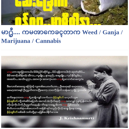
မာ႐ွီ.... ကမၻာကေခၚတာက Weed / Ganja /
Marijuana / Cannabis