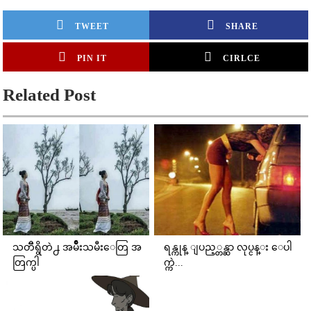
TWEET
SHARE
PIN IT
CIRLCE
Related Post
သတၱိရွိတဲ႕ အမ်ဳိးသမီးေတြ အ
ရန္ကုန္ ျပည့္တန္ဆာ လုပ္ငန္း ေပါ
တြက္ပါ
က္ကဲ...