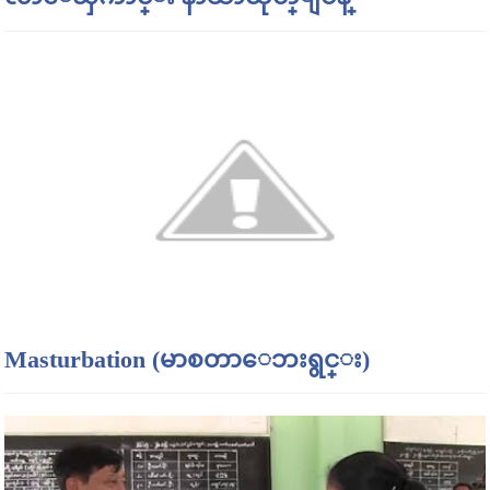
Masturbation (မာစတာေဘးရွင္း)