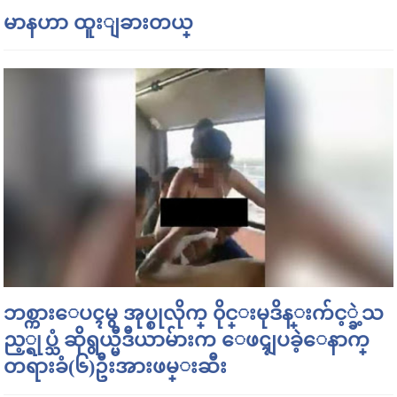
မာနဟာ ထူးျခားတယ္
ဘစ္ကားေပၚမွ အုပ္စုလိုက္ ၀ိုင္းမုဒိန္းက်င့္ခဲ့သ
ည့္ရုပ္သံ ဆိုရွယ္မီဒီယာမ်ားက ေဖၚျပခဲ့ေနာက္
တရားခံ(၆)ဦးအားဖမ္းဆီး