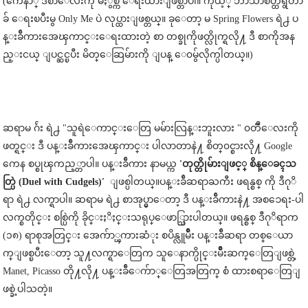
(က်ေနာ္ ဒီစာေလးကို မႏွစ္က ေရးထားျဖစ္တာပါ။ ကိုယ့္ ဘာသာစိတ္ထဲရွိတာ
ခ် ေရးၿပီးမွ Only Me ပဲ လုပ္ထားျဖစ္တယ္။ ခုေတာ့ မ Spring Flowers ရဲ႕ ပ
န္းခ်ီကားအေၾကာင္းေရးထားတဲ့ စာ တစ္ခုကိုဖတ္လိုက္ရလို႔ ဒီ စာကိုအန
ည္းငယ္ ျပင္ဆင္ၿပီး မိတ္ေဆြမ်ားကို ျပန္ ေ၀မွ်လိုက္ပါတယ္။)
ဆရာမ ဂ်ဴး ရဲ႕ "သူရဲေကာင္းေတြ မမ်ားလြန္းဘူးလား " ၀တၱဳေလးကို
ဖတ္ရင္း ဒီ ပန္းခ်ီကားအေၾကာင္း ပါလာတာနဲ႔ စိတ္၀င္စားလို႔ Google
ကေန စပ္စုၾကည့္တာပါ။ ပန္းခ်ီကား နာမယ္က
'တုတ္တိုမ်ားျဖင့္ စိန္ေခၚသ
တ္ပြဲ (Duel with Cudgels)'
ျဖစ္ပါတယ္။ပန္းခ်ီဆရာႀကီး ဖရန္စစ္ ကို ဒီဂုိ
ရာ ရဲ႕ လက္ရာပါ။ ဆရာမ ရဲ႕ စာအုပ္မွာေတာ့ ဒီ ပန္းခ်ီကားနဲ႔ အစၥေရး-ပါ
လက္စတိုင္း စစ္ပြဲကို ခိုင္းႏိႈင္းသရုပ္ေဖာ္သြားပါတယ္။ ဖရန္စစ္ ဒီဂုိရာက
(၁၈) ရာစုအတြင္း အေက်ာ္ၾကားဆံုး စပိန္လူမ်ိဳး ပန္းခ်ီဆရာ တစ္ေယာ
က္ျဖစ္ၿပီးေတာ့ သူ႔လက္ရာေတြက သူေနာက္ပိုင္းမ်ိဳးဆက္ေတြျဖစ္တဲ့
Manet, Picasso တို႔လို႔ ပန္းခ်ီေက်ာ္ေတြအတြက္ စံ ထားစရာေတြျ
ဖစ္ခဲ့ပါသတဲ့။