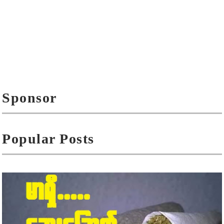
Sponsor
Popular Posts