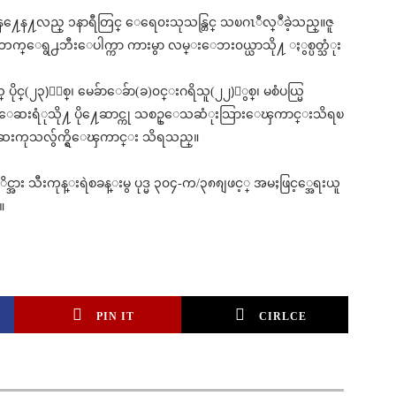
န႔ေန႔လည္ ၁နာရီတြင္ ေရေ၀းသုသန္တြင္ သၿဂၤီလ္ဳခဲ့သည္။ဇူ
ီး ညာဘက္ေရွ႕ဘီးေပါက္ကာ ကားမွာ လမ္းေဘး၀ယ္ယာသို႔ ႏွစ္ပတ္သံုး
ပိုင္(၂၃)ႏွစ္၊ မေခ်ာေခ်ာ(ခ)၀င္းဂရိသူ(၂၂)ႏ
ွစ္၊ မစံပယ္မြ
ၱီလာေဆးရံုသို႔ ပို႔ေဆာင္ကု သစဥ္ေသဆံုးသြားေၾကာင္းသိရၿ
ျဖစ္ ေဆးကုသလွ်က္ရွိေၾကာင္း သိရသည္။
္အား
သီးကုန္းရဲစခန္းမွ ပုဒ္မ ၃၀၄-က/၃၈၈ျဖင့္ အမႈဖြင့္အေရးယူ
။
PIN IT
CIRLCE