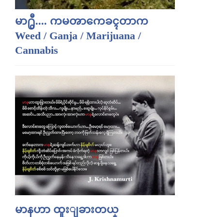
မာ႐ွီ.... ကမၻာကေခၚတာက
Weed / Ganja / Marijuana /
Cannabis
မာနဟာ ထူးျခားတယ္