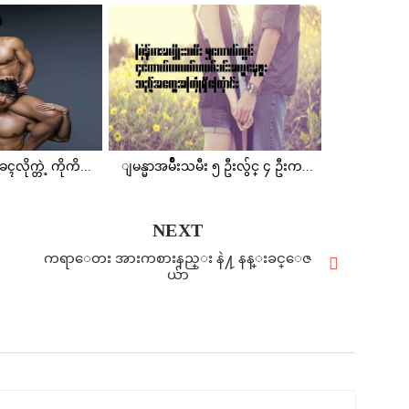
ခၚလိုက္တဲ့ ကိုကိ...
ျမန္မာအမ်ိဳးသမီး ၅ ဦးလ်ွင္ ၄ ဦးက...
NEXT
ကရာေတး အားကစားနည္း နဲ႔ နန္းခင္ေဇ
ယ်ာ