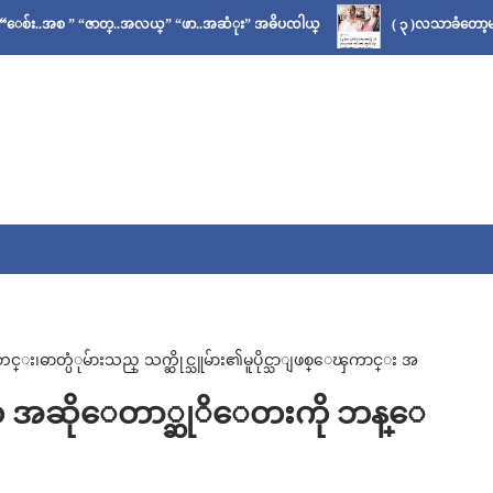
” “ဇာတ္..အလယ္” “ဖာ..အဆံုး” အဓိပၸါယ္
( ၃ )လသာခံတော့မယ်လို့ သိခဲ
ဓာတ္ပံုမ်ားသည္ သက္ဆိုင္သူမ်ား၏မူပိုင္သာျဖစ္ေၾကာင္း အ
ပါက အဆိုေတာ္ဆုိေတးကို ဘန္ေ