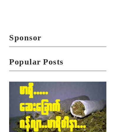
Sponsor
Popular Posts