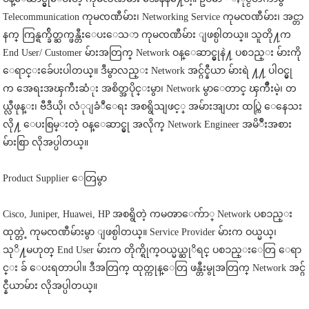
Telecommunication ကုမၸဏီမ်ား၊ Networking Service ကုမၸဏီမ်ား၊ အင္တာ
နက္ ကြန္ရက္ခ်ိတ္ဆက္ဖန္တီးေပးေသ
ာ ကုမၸဏီမ်ား ျဖစ္ပါတယ္။ သူတို႔က
End User/ Customer မ်ားအတြက္ Network ဝန္ေဆာင္မွုနဲ႔ ပစၥည္း မ်ားကို
ေရာင္းခ်ေပးပါတယ္။ ဒီမွာလည္း Network အင္ဂ်င္နီယာ မ်ားရဲ ႔႔ ပါဝင္မွု
က အေရးအၾကီးဆံုး အစိတ္အပိုင္းမွာ၊ Network မွာေတာင္ ၾကိဳးမဲ့၊ တ
ယ္လီဖုန္း၊ ဗီဒီယို၊ လံုျခံဳေရး အစရွိသျဖင့္ အမ်ားအျပား ထပ္ကြဲ ေနေသး
လို႔ ေပးစြမ္းတဲ့ ဝန္ေဆာင္မွု အလိုက္ Network Engineer အမိ်ဳးအစား
မ်ားစြာ လိုအပ္ပါတယ္။
Product Supplier ေတြမွာ
Cisco, Juniper, Huawei, HP အစရွိတဲ့ ကမၻာေက်ာ္ Network ပစၥည္း
ထုတ္တဲ့ ကုမၸဏီမ်ားမွာ ျဖစ္ပါတယ္။ Service Provider မ်ားက ဝယ္မယ္၊
သုိ႔မဟုတ္ End User မ်ားက တိုက္ရိုက္ဝယ္မယ္ဆုိရင္ ပစၥည္းေတြ ေရာ
င္း ခ် ေပးရတာပါ။ ဒီအတြက္ ထုတ္ကုန္ေတြ ဖန္တီးမွုအတြက္ Network အင္ဂ်
င္နီယာမ်ား လိုအပ္ပါတယ္။