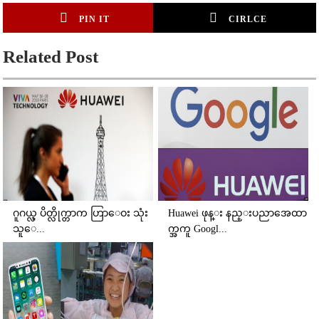
PIN IT
CIRLCE
Related Post
ဂူဂယ္လ္ ပိတ္လိုက္တာက ဟြာေဝး သုံး
Huawei ဖုန္း နည္းပညာအေထာ
သူေ...
က္အကူ Googl...