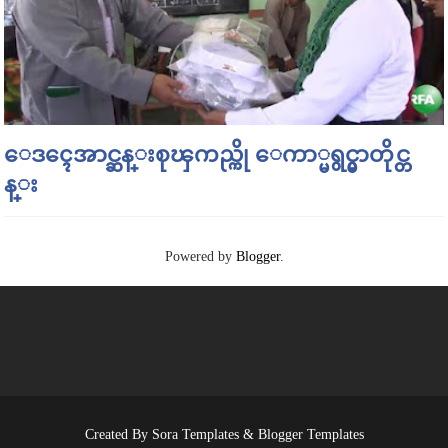
ေဒၚေအာင္ဆန္းစုၾကည္ကို ေကာ္မရွင္မွာတိုင္တ
န္း
Powered by
Blogger
.
Created By
Sora Templates
&
Blogger Templates