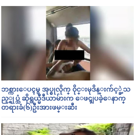
ဘစ္ကားေပၚမွ အုပ္စုလိုက္ ၀ိုင္းမုဒိန္းက်င့္ခဲ့သ
ည့္ရုပ္သံ ဆိုရွယ္မီဒီယာမ်ားက ေဖၚျပခဲ့ေနာက္
တရားခံ(၆)ဦးအားဖမ္းဆီး