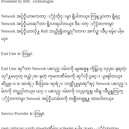
Presented by RHC Technologies
Network အင္ဂ်င္နီယာကေတာ့ ႏိုင္ငံတိုင္းမွာ ရွိပါတယ္။ ကြန္ျပဴတာ ရွိရင္
Network အင္ဂ်င္နီယာဆုိတာ ရွိလာရပါတယ္။ ဒီေတာ့ ႏိုင္ငံတကာမွာ
Network အင္ဂ်င္နီယာလို႔ Roll ဘယ္လိုရွိတယ္ဆုိတာက အက်ဥ္းခ်ဳပ္ မွ်ေဝ ပါ့မ
ယ္။
End User ေတြမွာ
End User ဆုိတာ Network ပစၥည္းမ်ားကို မျဖစ္မေန ကိုင္တြယ္ လုပ္ေနရတဲ့၊
သုိ႔မဟုတ္ ဝယ္သံုးေနတဲ့ ကုမၸဏီမ်ားကို ဆုိလိုျခင္း ျဖစ္ပါတယ္။
ဆိပ္ကမ္း၊ ေဆးရံု၊ စီးပြားေရးရံုး၊ ဘဏ္တို႔မွာဆုိရင္ Network ပစၥည္း
မ်ားကို တပ္ဆင္ပါတယ္။ ယင္း ပစၥည္းမ်ားကို လည္ပတ္ရန္၊ ထိန္းခ်ဳပ္ရန္အတြက္
ႏိုင္ငံတကာမွာ Network အင္ဂ်င္နီယာမ်ားကို တစ္သီးတစ္သန္႔ ထားပါတယ္။
Service Provider ေတြမွာ
ဝန္ေဆာင္မွုေပးတဲ့ ကုမၸဏီမ်ား အေနနဲ႔ေပါ့။ ဥပမာ - ႏိုင္ငံတကာမွ