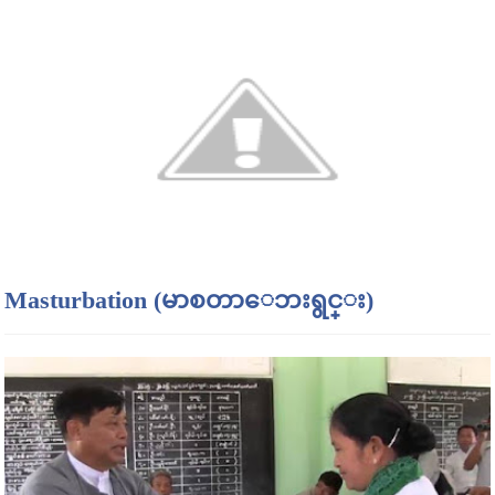
Masturbation (မာစတာေဘးရွင္း)