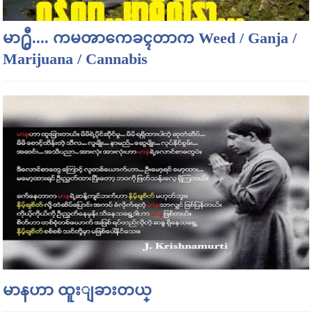
မာ႐ွီ.... ကမၻာကေခၚတာက Weed / Ganja /
Marijuana / Cannabis
မာနဟာ ထူးျခားတယ္