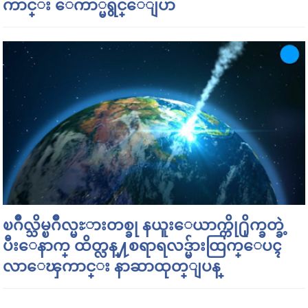
ကာင္း ေကာ္မရွင္ေျပာ
ၿဂိဳလ္သိမ္ၿဂိဳလ္မႊားတစ္ခု နယူးေယာက္ကို႐ိုက္ခတ္ခဲ့
ပီးေနာက္ ထိတ္လန္႔စရာရလဒ္မ်ားထြက္ေပၚ
လာေၾကာင္း နာဆာထုတ္ျပန္