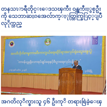
တနသၤာရီတိုင္းေဒသၾကီး ၀န္ၾကီးႏွစ္ဦး
ကို သေဘာဆႏၵအေလ်ာက္ႏုတ္ထြက္ခြြင့္ျပဳ
လုိုက္သည္
အဂတိလုိက္စားသူ ၄၆ ဦးကုိ တရားစြဲခဲ့ေၾ