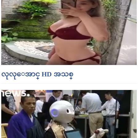
လုလုေအာင္ HD အသစ္