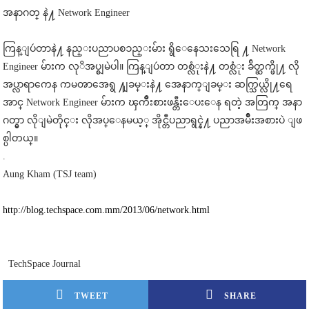
အနာဂတ္ နဲ႔ Network Engineer
ကြန္ျပဴတာနဲ႔ နည္းပညာပစၥည္းမ်ား ရွိေနေသးသေရြ ႔ Network
Engineer မ်ားက လုိအပ္စျမဲပါ။ ကြန္ျပဴတာ တစ္လံုးနဲ႔ တစ္လံုး ခ်ိတ္ဆက္ဖို႔ လို
အပ္လာရာကေန ကမၻာအေရွ ႔ျခမ္းနဲ႔ အေနာက္ျခမ္း ဆက္သြယ္လို႔ရေ
အာင္ Network Engineer မ်ားက ၾကိဳးစားဖန္တီးေပးေန ရတဲ့ အတြက္ အနာ
ဂတ္မွာ လိုျမဲတိုင္း လိုအပ္ေနမယ့္ အိုင္တီပညာရွင္နဲ႔ ပညာအမ်ိဳးအစားပဲ ျဖ
စ္ပါတယ္။
.
Aung Kham (TSJ team)
http://
blog.techspace.com.mm/2013/
06/network.html
TechSpace Journal
TWEET
SHARE