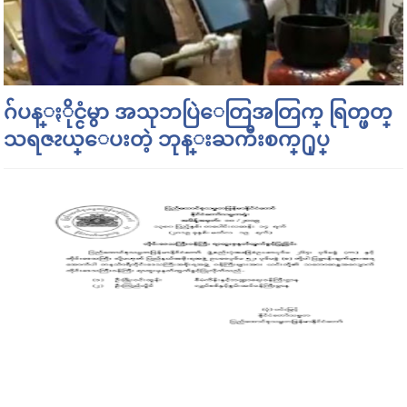
ဂ်ပန္ႏိုင္ငံမွာ အသုဘပြဲေတြအတြက္ ရြတ္ဖတ္
သရဇၩယ္ေပးတဲ့ ဘုန္းႀကီးစက္႐ုပ္