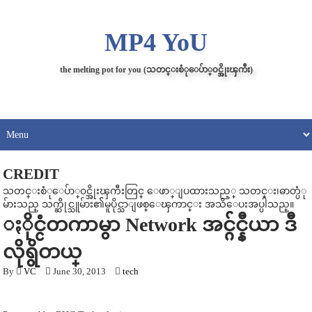
MP4 YoU
the melting pot for you (သတင္းစံုေပ်ာ္၀င္အိုးၾကီး)
CREDIT
သတင္းစံုေပ်ာ္၀င္အိုးၾကီးတြင္ ေဖာ္ျပထားသည့္ သတင္း၊ဓာတ္ပံု
မ်ားသည္ သက္ဆိုင္သူမ်ား၏မူပိုင္သာျဖစ္ေၾကာင္း အသိေပးအပ္ပါသည္။
ႏိုင္ငံတကာမွာ Network အင္ဂ်င္နီယာ ဒီ
လိုရွိတယ္
By
VC
June 30, 2013
tech