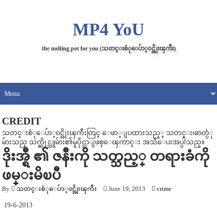
MP4 YoU
the melting pot for you (သတင္းစံုေပ်ာ္၀င္အိုးၾကီး)
CREDIT
သတင္းစံုေပ်ာ္၀င္အိုးၾကီးတြင္ ေဖာ္ျပထားသည့္ သတင္း၊ဓာတ္ပံု
မ်ားသည္ သက္ဆိုင္သူမ်ား၏မူပိုင္သာျဖစ္ေၾကာင္း အသိေပးအပ္ပါသည္။
ဒိုးအ္ရီ ၏ ဇနီးကို သတ္သည့္ တရားခံကို
ဖမ္းမိၿပီ
By
သတင္းစံုေပ်ာ္၀င္အိုးၾကီး
June 19, 2013
crime
19-6-2013