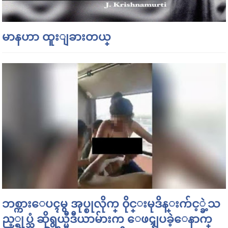
မာနဟာ ထူးျခားတယ္
ဘစ္ကားေပၚမွ အုပ္စုလိုက္ ၀ိုင္းမုဒိန္းက်င့္ခဲ့သ
ည့္ရုပ္သံ ဆိုရွယ္မီဒီယာမ်ားက ေဖၚျပခဲ့ေနာက္