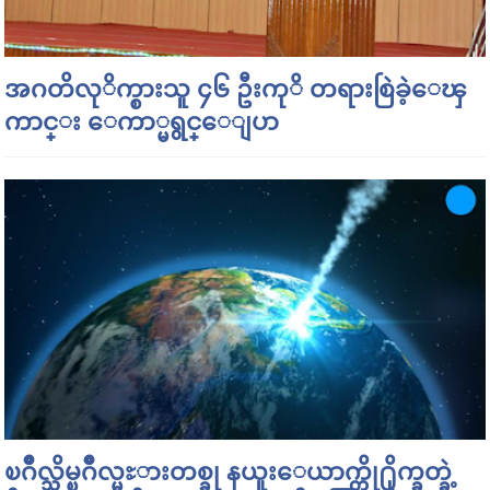
အဂတိလုိက္စားသူ ၄၆ ဦးကုိ တရားစြဲခဲ့ေၾ
ကာင္း ေကာ္မရွင္ေျပာ
ၿဂိဳလ္သိမ္ၿဂိဳလ္မႊားတစ္ခု နယူးေယာက္ကို႐ိုက္ခတ္ခဲ့