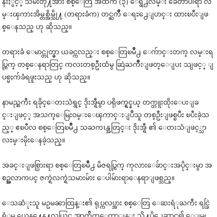
နီးႏွင့္ သမီးတို႔အား စစ္ေတြ အထက (၃) ေရွ႕လမ္း ခ်ေတာပါရာ လ
မ္းၾကားအိမ္တစ္အိမ္သို႔ (တရားခံက) တင္ႀကိဳ ေရႊ႕ေျပာင္း ထားၿပီးျဖ
စ္ေနသည္ ဟု ဆိုသည္။
တရားခံ ေမာင္တုတ္မွာ ယခင္ကလည္း စစ္ေတြၿမိဳ႕ ေက်ာင္းတက္ လမ္းရ
ပ္ကြက္ တစ္ေနရာတြင္ ကလးတစ္ဦးထံမွ ဆြဲႀကိဳးျဖတ္ေျပး သျဖင့္ ျ
ပစ္မႈက်ခံရဖူးသည္ ဟု ဆိုသည္။
နာမည္ႀကီး ရခိုင္ေတးသံရွင္ ဒိုးအ္ရီမွာ ပရိုဖက္ရွင္နယ္ တက္တူးထိုးေပးျခ
င္းျဖင့္ အသက္ေမြး၀မ္းေၾကာင္းျပဳသူ တစ္ဦးျဖစ္ၿပီး ၿပီးခဲ့သ
ည့္ ဧၿပီလ စစ္ေတြၿမိဳ႕ သႀကၤန္အတြင္း ဒိုးအ္ရီ ၏ ေတးသံျဖင့္သာ
လႊမ္းမိုးေနခဲ့သည္။
အခင္းျဖစ္ပြားရာ စစ္ေတြၿမိဳ႕ မိဇရပ္ကြက္ ကုလားေခ်ာင္းအပိုင္းမွာ အ
စဥ္အလာကပင္ ဇက္ရဲလက္ရဲသမားမ်ား ေပါမ်ားရာေနရာျဖစ္သည္။
ေသဆံုးသူ မဥမၼာထြန္း၏ ရုပ္ကလပ္အား စစ္ေတြ ေဆးရံုႀကီး ရင္ခြဲ
ရံုမွ ယေန႔ေန႔လယ္တြင္ အာက်ိတ္ေတာ္ကုန္း သို႔ပို႕ေဆာင္၍ ေျမျ