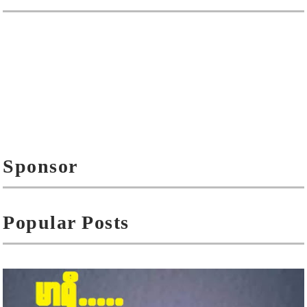
Sponsor
Popular Posts