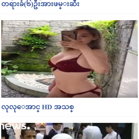
တရားခံ(၆)ဦးအားဖမ္းဆီး
လုလုေအာင္ HD အသစ္