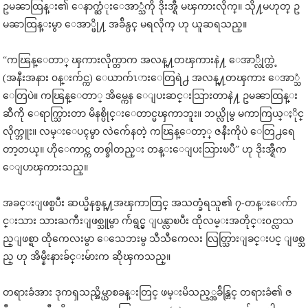
ဥမၼာထြန္း၏ ေနာက္ဆံုးေအာ္သံကို ဒိုးအ္ရီ မၾကားလိုက္။ သို႔မဟုတ္ ဥ
မၼာထြန္းမွာ ေအာ္ဖို႔ အခ်ိန္ပင္ မရလိုက္ ဟု ယူဆရသည္။
“ကၽြန္ေတာ္ ၾကားလိုက္တာက အလန္႔တၾကားနဲ႔ ေအာ္လိုက္တဲ့
(အနီးအနား ၀န္းက်င္က) ေယာက်ၤားေတြရဲ႕ အလန္႔တၾကား ေအာ္သံ
ေတြပဲ။ ကၽြန္ေတာ္ အိမ္ကေန ေျပးဆင္းသြားတာနဲ႔ ဥမၼာထြန္း
ဆီကို ေရာက္သြားတာ မိနစ္ပိုင္းေတာင္မၾကာဘူး။ ဘယ္လိုမွ မကာကြယ္ႏိုင္
လိုက္ဘူး။ လမ္းေပၚမွာ လဲက်ေနတဲ့ ကၽြန္ေတာ့္ ဇနီးကိုပဲ ေတြ႕ရေ
တာ့တယ္။ ဟိုေကာင္က တစ္ခါတည္း တန္းေျပးသြားၿပီ” ဟု ဒိုးအ္ရီက
ေျပာၾကားသည္။
အခင္းျဖစ္ၿပီး ဆယ္မိနစ္ခန္႔အၾကာတြင္ အသတ္ခံရသူ၏ ၇-တန္းေက်ာ
င္းသား သားႀကီးျဖစ္သူမွာ က်ဴရွင္မွ ျပန္လာၿပီး ထိုလမ္းအတိုင္း၀င္လာသ
ည္ျဖစ္ရာ ထိုကေလးမွာ ေသေဘးမွ သီသီကေလး လြတ္သြားျခင္းပင္ ျဖစ္သ
ည္ ဟု အိမ္နီးနားခ်င္းမ်ားက ဆိုၾကသည္။
တရားခံအား ဒုကၡသည္အိမ္ယာစခန္းတြင္ ဖမ္းမိသည့္အခ်ိန္တြင္ တရားခံ၏ ဇ