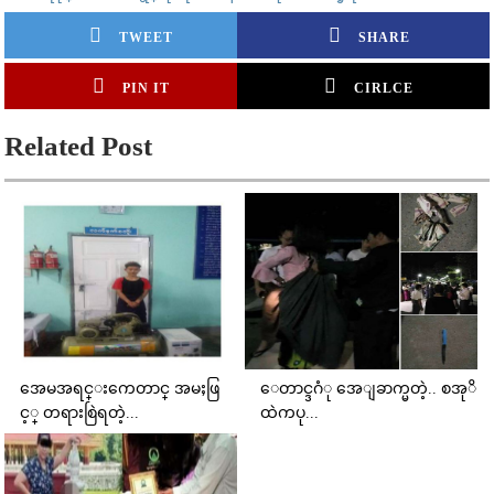
TWEET
SHARE
PIN IT
CIRLCE
Related Post
အေမအရင္းကေတာင္ အမႈဖြ
ေတာင္ဒဂံု အေျခာက္မတဲ့.. စအုိ
င့္ တရားစြဲရတဲ့...
ထဲကပု...