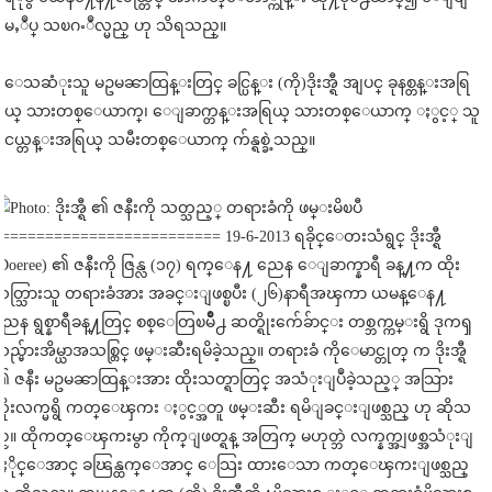
မႇဳပ္ သၿဂႋဳလ္မည္ ဟု သိရသည္။
ေသဆံုးသူ မဥမၼာထြန္းတြင္ ခင္ပြန္း (ကို)ဒိုးအ္ရီ အျပင္ ခုနစ္တန္းအရြ
ယ္ သားတစ္ေယာက္၊ ေျခာက္တန္းအရြယ္ သားတစ္ေယာက္ ႏွင့္ သူ
ငယ္တန္းအရြယ္ သမီးတစ္ေယာက္ က်န္ရစ္ခဲ့သည္။