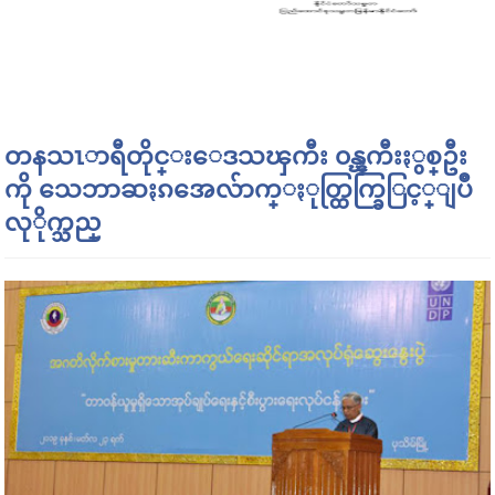
တနသၤာရီတိုင္းေဒသၾကီး ၀န္ၾကီးႏွစ္ဦး
ကို သေဘာဆႏၵအေလ်ာက္ႏုတ္ထြက္ခြြင့္ျပဳ
လုိုက္သည္