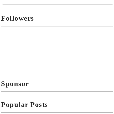
Followers
Sponsor
Popular Posts