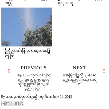
အပ္စပ္...
ခြင့္ ေလွ...
ဗိုလ္ခ်ဳပ္ေက်းရြာမွာ ဓာတ္ေင႔ြေ
တြ ထြ...
PREVIOUS
NEXT
Hip Hop လူငယ္ေတြ
အေခြသစ္ထြက္ဖို႔ ေစာ
ရဲ႕ ျဖတ္သန္းမႈမွတ္
င့္ၾကည့္ေနတဲ့ မာရ
တုိင္တစ္ခုကုိ ဖြင့္ၾက
ဇၨ
ည့္ျခင္း
By
သတင္းစံုေပ်ာ္၀င္အိုးၾကီး
at
June 24, 2013