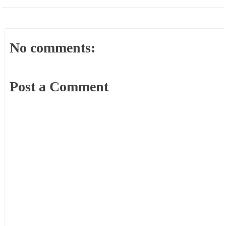
No comments:
Post a Comment