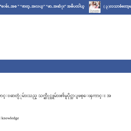
” “ဇာတ္..အလယ္” “ဖာ..အဆံုး” အဓိပၸါယ္
( ၃ )လသာခံတော့မယ်လို့ သိခဲ
ဓာတ္ပံုမ်ားသည္ သက္ဆိုင္သူမ်ား၏မူပိုင္သာျဖစ္ေၾကာင္း အ
l knowledge