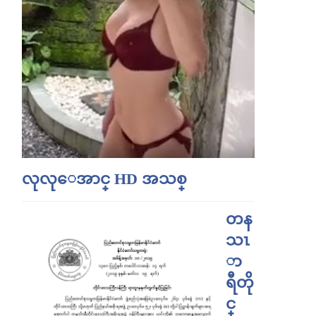
လုလုေအာင္ HD အသစ္
တန
သၤ
ာ
ရီတို
င္