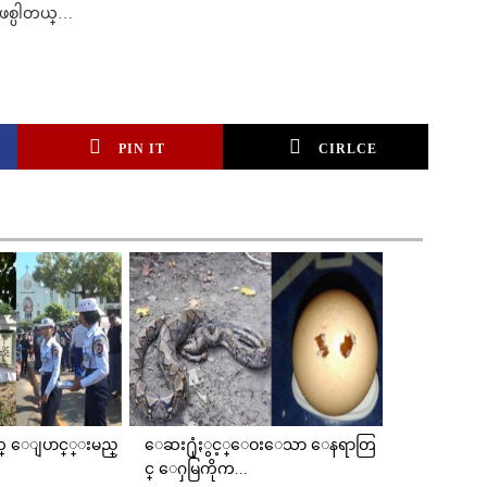
ဖစ္ပါတယ္
…
PIN IT
CIRLCE
္ ေျပာင္္းမည္
ေဆး႐ုံႏွင့္ေဝးေသာ ေနရာတြ
င္ ေႁမြကိုက...