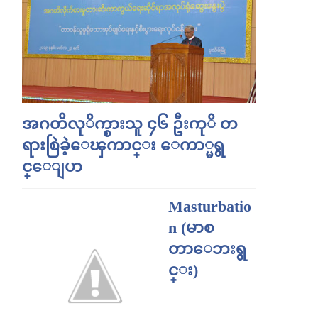
အဂတိလုိက္စားသူ ၄၆ ဦးကုိ တ
ရားစြဲခဲ့ေၾကာင္း ေကာ္မရွ
င္ေျပာ
Masturbatio
n (မာစ
တာေဘးရွ
င္း)