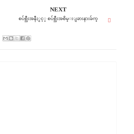
NEXT
စပ်စ္သီးအနီႏွင့္ စပ်စ္သီးအစိမ္းျခားနားခ်က္