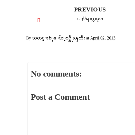
PREVIOUS
အႏၱရာယ္လမ္း
By
သတင္းစံုေပ်ာ္၀င္အိုးၾကီး
at
April 02, 2013
No comments:
Post a Comment