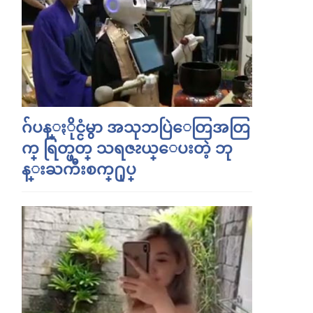
ဂ်ပန္ႏိုင္ငံမွာ အသုဘပြဲေတြအတြ
က္ ရြတ္ဖတ္ သရဇၩယ္ေပးတဲ့ ဘု
န္းႀကီးစက္႐ုပ္