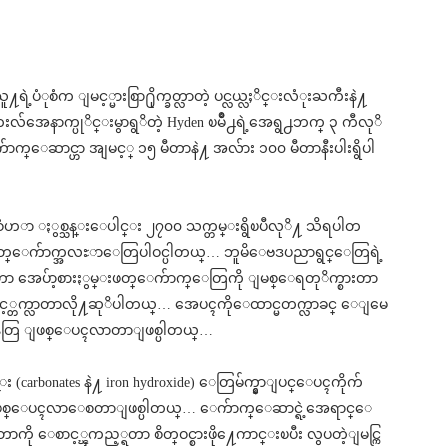
ုစံက ျမင့္မားစြာ႐ိုက္ခတ္လာတဲ့ ပင္လယ္လႈိင္းလံုးႀကီးနဲ႔
်အေနာက္ပုိင္းမွာရွ
ိတဲ့ Hyden ၿမိဳ႕ရဲ့အေရွ႕ဘက္ ၃ ကီလုိ
က္ေဆာင္ဟာ အျမင့္ ၁၅ မီတာနဲ႔ အလ်ား ၁၀၀ မီတာနီးပါးရွိပါ
စံဟ
ာ ႏွစ္သန္းေပါင္း ၂၇၀၀ သက္တမ္းရွိၿပီလုိ႔ သိရပါတ
းဖတ္ေက်ာက္အလႊာ
ေတြပါဝင္ပါတယ္… ဘူမိေဗဒပညာရွင္ေတြရဲ့
ာဟာ အေပ်ာ့စားႏွမ္းဖတ္ေက်ာက္ေတြ
ကို ျမစ္ေရတုိက္စားတာ
ျမင့္တက္လာတာလို႔ဆုိပါတယ္… အေပၚကိုေထာင္မတက္လာခင္ ေျမေ
ေတြ ျဖစ္ေပၚလာတာျဖစ္ပါတယ္…
း (carbonates နဲ႔ iron hydroxide) ေတြမ်က္နွာျပင္ေပၚကိုက်
စ္
ေပၚလာေစတာျဖစ္ပါတယ္… ေက်ာက္ေဆာင္ရဲ့အေရာင္ေ
ို ေစာင့္ၾကည့္ရတာ စိတ္ဝင္စားဖို႔ေကာင္းၿပီး လွပတဲ့ျမင္ကြ