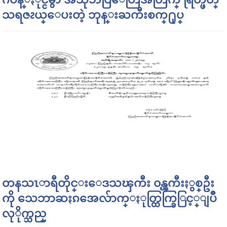
သရဇၩယ္ေပးတဲ့ ဘုန္းႀကီးစက္႐ုပ္
တနသၤာရီတိုင္းေဒသၾကီး ၀န္ၾကီးႏွစ္ဦး
ကို သေဘာဆႏၵအေလ်ာက္ႏုတ္ထြက္ခြြင့္ျပဳ
လုိုက္သည္