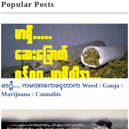
Popular Posts
မာ႐ွီ.... ကမၻာကေခၚတာက Weed / Ganja /
Marijuana / Cannabis