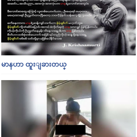
မာနဟာ ထူးျခားတယ္