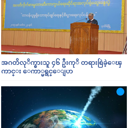
အဂတိလုိက္စားသူ ၄၆ ဦးကုိ တရားစြဲခဲ့ေၾ
ကာင္း ေကာ္မရွင္ေျပာ