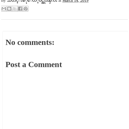
By
သတင္းစံုေပ်ာ္၀င္အိုးၾကီး
at
March 14, 2019
No comments:
Post a Comment