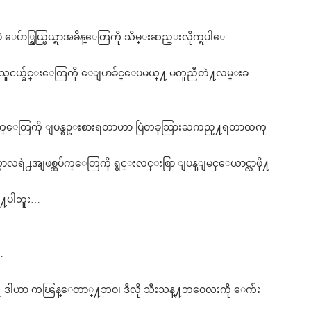
ွာပဲ ေပ်ာ္ရြယ္ဖြယ္ရာအခ်ိန္ေတြကို သိမ္းဆည္းလိုက္ရပါေ
ု႔ သူငယ္ခ်င္းေတြကို ေျပာခ်င္ေပမယ္႔ မတူညီတဲ႔လမ္းခ
….
တိတ္ေတြကို ျပန္စဥ္းစားရတာဟာ ပြဲတခုသြားႀကည္႔ရတာထက္
္ကာလရဲ႕အျဖစ္အပ်က္ေတြကို ရွင္းလင္းစြာ ျပန္ျမင္ေယာင္လာဖို႔
ခဲ႔ပါဘူး…
…
ယ္႔ ဒါဟာ ကၽြန္ေတာ္႔ဘဝ၊ ဒီလို သီးသန္႔ဘဝေလးကို ေက်း