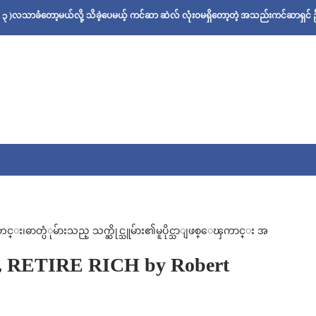
ော့မယ်လို့ သိခဲ့ပေမယ့် ကင်ဆာ ဆဲလ် လုံးဝမရှိတော့တဲ့ အသည်းကင်ဆာရှင် ဦးစိုးသန်းရဲ့
ဓာတ္ပံုမ်ားသည္ သက္ဆိုင္သူမ်ား၏မူပိုင္သာျဖစ္ေၾကာင္း အ
 RETIRE RICH by Robert