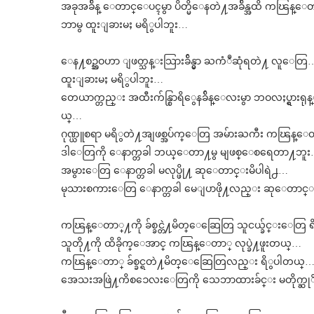
အခုအခ်ိန္ ေတာင္ေပၚမွာ ပိတ္မိေနတဲ႔အခ်ိန္အထိ ကၽြန္ေ
ဘာမွ ထူးျခားမႈ မရိွပါဘူး…
ေန႔စဥ္ဘဝဟာ ျဖတ္သန္းသြားခ်ိန္မွာ ႀကံဳဆုံရတဲ႔ လူေတြ…
ထူးျခားမႈ မရိွပါဘူး…
တေယာက္တည္း အထီးက်န္စြာရိွေနခ်ိန္ေလးမွာ ဘဝလႈပ္ရွားရုန္
ယ္…
ဂုဏ္ယူစရာ မရိွတဲ႔အျဖစ္အပ်က္ေတြ အမ်ားႀကီး ကၽြန္ေ
ဒါေတြကို ေနာက္တခါ ဘယ္ေတာ႔မွ မျဖစ္ေစရေတာ႔ဘူ
အမွားေတြ ေနာက္တခါ မလုပ္ဖို႔ ဆုေတာင္းမိပါရဲ႕…
မုသားစကားေတြ ေနာက္တခါ မေျပာဖို႔လည္း ဆုေတာင္း
ကၽြန္ေတာ္႔ကို ခ်စ္ခင္တဲ႔မိတ္ေဆြေတြ သူငယ္ခ်င္းေတြ
သူတို႔ကို ထိခိုက္ေအာင္ ကၽြန္ေတာ္ လုပ္ခဲ႔ဖူးတယ္…
ကၽြန္ေတာ္ ခ်စ္ခင္ရတဲ႔မိတ္ေဆြေတြလည္း ရိွပါတယ္
အေသးအဖြဲ႔ကိစၥေလးေတြကို သေဘာထားခ်င္း မတိုက္ဆုိင