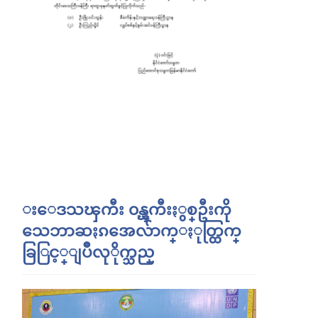
းေဒသၾကီး ၀န္ၾကီးႏွစ္ဦးကို
သေဘာဆႏၵအေလ်ာက္ႏုတ္ထြက္
ခြြင့္ျပဳလုိုက္သည္