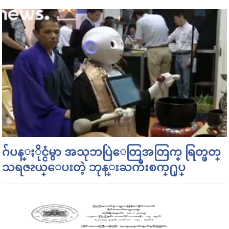
ဂ်ပန္ႏိုင္ငံမွာ အသုဘပြဲေတြအတြက္ ရြတ္ဖတ္
သရဇၩယ္ေပးတဲ့ ဘုန္းႀကီးစက္႐ုပ္