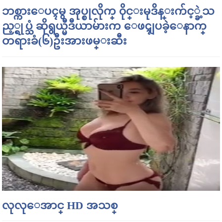
ဘစ္ကားေပၚမွ အုပ္စုလိုက္ ၀ိုင္းမုဒိန္းက်င့္ခဲ့သ
ည့္ရုပ္သံ ဆိုရွယ္မီဒီယာမ်ားက ေဖၚျပခဲ့ေနာက္
တရားခံ(၆)ဦးအားဖမ္းဆီး
လုလုေအာင္ HD အသစ္