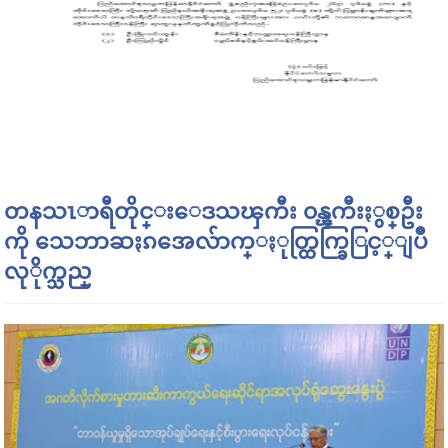
တနသၤာရီတိုင္းေဒသၾကီး ၀န္ၾကီးႏွစ္ဦး
ကို သေဘာဆႏၵအေလ်ာက္ႏုတ္ထြက္ခြြင့္ျပဳ
လုိုက္သည္