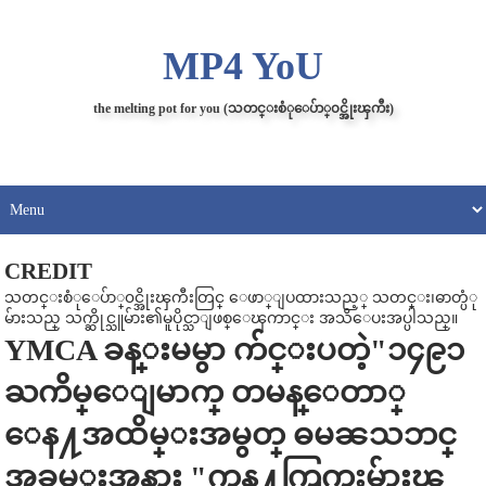
MP4 YoU
the melting pot for you (သတင္းစံုေပ်ာ္၀င္အိုးၾကီး)
CREDIT
သတင္းစံုေပ်ာ္၀င္အိုးၾကီးတြင္ ေဖာ္ျပထားသည့္ သတင္း၊ဓာတ္ပံု
မ်ားသည္ သက္ဆိုင္သူမ်ား၏မူပိုင္သာျဖစ္ေၾကာင္း အသိေပးအပ္ပါသည္။
YMCA ခန္​းမမွာ က်င္းပတဲ့"၁၄၉၁
ႀကိမ္​​ေျမာက္​ တမန္​​ေတာ္​​
ေန႔အထိမ္​းအမွတ္​ ဓမၼသဘင္​
အခမ္​းအနား "ကန္႔ကြက္မႈမ်ားၾ