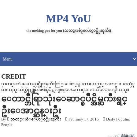
MP4 YoU
the melting pot for you (သတင္းစံုေပ်ာ္၀င္အိုးၾကီး)
CREDIT
သတင္းစံုေပ်ာ္၀င္အိုးၾကီးတြင္ ေဖာ္ျပထားသည့္ သတင္း၊ဓာတ္ပံု
မ်ားသည္ သက္ဆိုင္သူမ်ား၏မူပိုင္သာျဖစ္ေၾကာင္း အသိေပးအပ္ပါသည္။
ေတာင္ဘီရြာသုံးေဆာင္ၿပိဳင္အိမ္ႀကီးရွင္
ဦးေအာင္ဆန္းဦး
By
သတင္းစံုေပ်ာ္၀င္အိုးၾကီး
February 17, 2016
Daily Popular
,
People