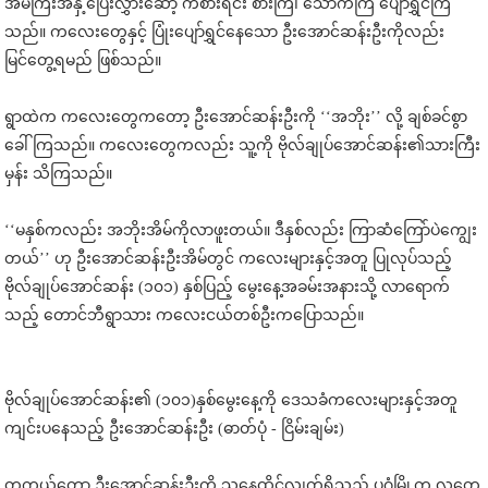
အိမ်ကြီးအနှံ့ပြေးလွှားဆော့ ကစားရင်း စားကြ၊ သောက်ကြ ပျော်ရွှင််ကြ
သည်။ ကလေးတွေနှင့် ပြုံးပျော်ရွှင်နေသော ဦးအောင်ဆန်းဦးကိုလည်း
မြင်တွေ့ရမည် ဖြစ်သည်။
ရွာထဲက ကလေးတွေကတော့ ဦးအောင်ဆန်းဦးကို ‘‘အဘိုး’’ လို့ ချစ်ခင်စွာ
ခေါ်ကြသည်။ ကလေးတွေကလည်း သူ့ကို ဗိုလ်ချုပ်အောင်ဆန်း၏သားကြီး
မှန်း သိကြသည်။
‘‘မနှစ်ကလည်း အဘိုးအိမ်ကိုလာဖူးတယ်။ ဒီနှစ်လည်း ကြာဆံကြော်ပဲကျွေး
တယ်’’ ဟု ဦးအောင်ဆန်းဦးအိမ်တွင် ကလေးများနှင့်အတူ ပြုလုပ်သည့်
ဗိုလ်ချုပ်အောင်ဆန်း (၁၀၁) နှစ်ပြည့် မွေးနေ့အခမ်းအနားသို့ လာရောက်
သည့် တောင်ဘီရွာသား ကလေးငယ်တစ်ဦးကပြောသည်။
ဗိုလ်ချုပ်အောင်ဆန်း၏ (၁၀၁)နှစ်မွေးနေ့ကို ဒေသခံကလေးများနှင့်အတူ
ကျင်းပနေသည့် ဦးအောင်ဆန်းဦး (ဓာတ်ပုံ - ငြိမ်းချမ်း)
တကယ်တော့ ဦးအောင်ဆန်းဦးကို သူနေထိုင်လျက်ရှိသည့် ပုဂံမြို့က လူတွေ