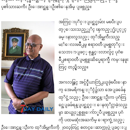
ပ္၏သားႀကီး ဦးေအာင္ဆန္းဦး၏ေနအိမ္ ျဖစ္သည္။
အတြင္းပုိင္းျပင္ဆင္မႈမ်ား မၿပီးျပ
တ္္ေသးသည့္တုိင္ ၾကည့္႐ုံႏွင့္ပင္
ခမ္းနားလွသည့္ ထုိအိမ္ႀကီးသည္
မႏၲေလးၿမိဳ႕မွ ဧရာဝတီျမစ္အတုိင္း
သေဘၤာျဖင့္ စုန္ဆင္းလာလွ်င္ ပုဂံၿ
မိဳ႕ဧရာဝတီျမစ္ကူးဆိပ္မေရာက္မီ ကမ္းနဖူး
တြင္ တည္ရွိသည္။
အဂၤလန္တြင္ အင္ဂ်င္နီယာဘြဲ႕ယူခဲ့ၿပီးေနာ
က္ အေမရိကန္ႏုိင္ငံ၌သာ အေျခခ်ေန
ထုိင္ခဲ့သည့္ ဦးေအာင္ဆန္းဦးက ပုဂံတြ
င္အေျခခ်ရန္ျပင္ဆင္ရင္း ေနထုိင္လာခဲ့သည္
မွာ ဆယ္စုႏွစ္တစ္ခုေက်ာ္ၿပီျဖစ္သည္။ ပုဂံ
ကို ပထမဆုံးအႀကိမ္ ေရာက္ခဲ့သည့္
ဦးေအာင္ဆန္းဦးက ထုိအိမ္ႀကီးကို ၂၀၀၃တြင္ စတင္ေဆာက္လုပ္ခဲ့ျခင္းျ