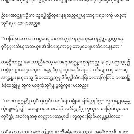
ဦးေအာင္ဆန္းဦးက သူခပ္ဆိတ္ဆိတ္ေနရသည့္အေၾကာင္းရင္းကို ယခုကဲ့
သုိ႔ေျပာျပသည္။
‘‘ကၽြန္ေတာ္ ဘာမွမေျပာဘဲနဲ႔ေနလည္း စုၾကည္နဲ႔ပတ္သက္လာရင္
၀ုိင္္းဆဲၾကတယ္။ အဲဒါေၾကာင့္ ဘာမွမေျပာဘဲေနေနတာ’’
တစ္ဦးတည္းေသာညီမငယ္ ေဒၚေအာင္ဆန္းစုၾကည္ႏွင့္ ပတ္သက္္၍
တစ္စုံတစ္ရာေျပာၾကားရန္ကုိမူ ျငင္းဆုိသည္။ သုိ႔ေသာ္ ေဒၚေ
အာင္ဆန္းစုၾကည္ ဦးေဆာင္သည့္ ဒီခ်ဳပ္္ပါတီေရြးေကာက္ပြဲတြင္ ေအာင္ပြဲ
ခံခဲ့သည္ကိုမူ သူက ယခုကဲ့သုိ႔ မွတ္ခ်က္ေပးသည္။
‘‘အာဏာရွင္စနစ္ကို တုိက္ဖ်က္ၿပီး အစုိးရသစ္ကိုေရြးခ်ယ္လုိက္တာ လူထုရဲ႕မွန္ကန္တဲ့
ဆုံးျဖတ္ခ်က္ပါ။ အေျပာင္းအလဲကို လုိခ်င္လုိ႔ လူထုက ေရြးခ်ယ္ေပး
လုိက္တဲ့ အစုိးရသစ္ တက္လာေတာ့မွာပါ။ လူထုေရြးခ်ယ္မႈမွန္ကန္ပါတယ္’’
သုိ႔ေသာ္လည္း အေတြ႕အ ႀကဳံမရွိေသးသည့္ အစုိးရသစ္ကို ေစာ