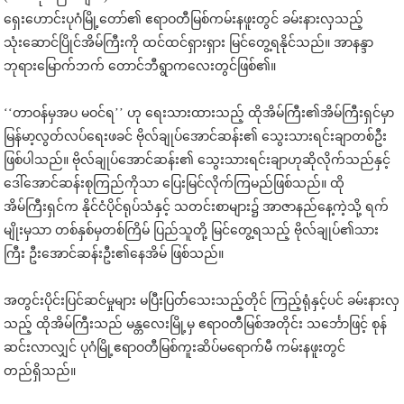
ရှေးဟောင်းပုဂံမြို့တော်၏ ဧရာဝတီမြစ်ကမ်းနဖူးတွင် ခမ်းနားလှသည့်
သုံးဆောင်ပြိုင်အိမ်ကြီးကို ထင်ထင်ရှားရှား မြင်တွေ့ရနိုင်သည်။ အာနန္ဒာ
ဘုရားမြောက်ဘက် တောင်ဘီရွာကလေးတွင်ဖြစ်၏။
‘‘တာဝန်မှအပ မဝင်ရ’’ ဟု ရေးသားထားသည့် ထိုအိမ်ကြီး၏အိမ်ကြီးရှင်မှာ
မြန်မာ့လွတ်လပ်ရေးဖခင် ဗိုလ်ချုပ်အောင်ဆန်း၏ သွေးသားရင်းချာတစ်ဦး
ဖြစ်ပါသည်။ ဗိုလ်ချုပ်အောင်ဆန်း၏ သွေးသားရင်းချာဟုဆိုလိုက်သည်နှင့်
ဒေါ်အောင်ဆန်းစုကြည်ကိုသာ ပြေးမြင်လိုက်ကြမည်ဖြစ်သည်။ ထို
အိမ်ကြီးရှင်က နိုင်ငံပိုင်ရုပ်သံနှင့် သတင်းစာများ၌ အာဇာနည်နေ့ကဲ့သို့ ရက်
မျိုးမှသာ တစ်နှစ်မှတစ်ကြိမ် ပြည်သူတို့ မြင်တွေ့ရသည့် ဗိုလ်ချုပ်၏သား
ကြီး ဦးအောင်ဆန်းဦး၏နေအိမ် ဖြစ်သည်။
အတွင်းပိုင်းပြင်ဆင်မှုများ မပြီးပြတ််သေးသည့်တိုင် ကြည့်ရုံနှင့်ပင် ခမ်းနားလှ
သည့် ထိုအိမ်ကြီးသည် မန္တလေးမြို့မှ ဧရာဝတီမြစ်အတိုင်း သင်္ဘောဖြင့် စုန်
ဆင်းလာလျှင် ပုဂံမြို့ဧရာဝတီမြစ်ကူးဆိပ်မရောက်မီ ကမ်းနဖူးတွင်
တည်ရှိသည်။