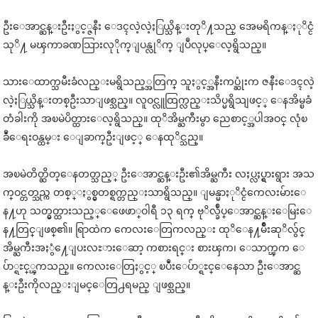
ဦးေအာင္ဆန္းဦးႏွင့္ဇနီး ေဒၚလဲ့လဲ့ႏြယ္သိန္းတုိ႔သည္ အေမရိကန္ႏုိင္ငံ
သုိ႔ မၾကာခဏသြားလုိုက္ျပန္လုိက္ ျပဳလုပ္ေလ့ရွိသည္။
သားေထာက္သမီးခံလည္းမရွိသည့္အတြက္ သူႏွင့္အနီးကပ္ဆုံးက ဇနီးေဒၚလဲ့
လဲ့ႏြယ္သိန္းတစ္ဦးသာျဖစ္သည္။ လူဝင္လူထြက္လည္းသိပ္မရွိသျဖင့္ ေနအိမ္ၿခံ
တံခါးကို အၿမဲပိတ္ထားေလ့ရွိသည္။ ထုိအိမ္ႀကီးမွာ ညေစာင့္အပါအဝင္ လုံၿ
ခဳံေရးဝန္ထမ္း ေျခာက္ဦးျဖင့္ ေနထုိင္သည္။
အၿမဲတိတ္ဆိတ္ေနတတ္သည့္ ဦးေအာင္ဆန္းဦး၏အိမ္ႀကီး လႈပ္လႈပ္ရွားရွား အသ
က္ဝင္တတ္သည္က တစ္္ႏွစ္မွတစ္ရက္တည္းသာရွိသည္။ ျမန္မာႏုိင္ငံကေလးမ်ားေ
န႔ဟု သတ္မွတ္ထားသည့္ေဖေဖာ္ဝါရီ ၁၃ ရက္ ဗုိလ္ခ်ဳပ္ေအာင္ဆန္းေမြးေ
န႔တြင္ျဖစ္၏။ ရြာထဲက ကေလးေတြကလည္း ထုိေန႔မ်ဳိးဆုိလွ်င္
အိမ္ႀကီးအႏွံ႔ေျပးလႊားေဆာ့ ကစားရင္း စားၾက၊ ေသာက္ၾက ေ
ပ်ာ္ရႊင္္ၾကသည္။ ကေလးေတြႏွင့္ ၿပဳံးေပ်ာ္ရႊင္ေနေသာ ဦးေအာင္ဆ
န္းဦးကိုလည္းျမင္ေတြ႕ရမည္ ျဖစ္သည္။