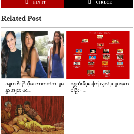
PIN IT
CIRLCE
Related Post
အျပာ ဗီြဒီယိုေလာကထဲက ျမ
၀န္ႀကီးခ်ဳပ္ေတြ လူလံုးျပၾက
န္မာ အျပာ မင...
ပါဦး - ...