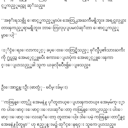
င့္ၾကည့္ရမည္ဟု ဆုိသည္။
‘‘အစုိးရသစ္ကို ေစာင့္ၾကည့္ရမွာပဲ။ အေတြ႕အႀကဳံမရွိဘူး။ အရင္ကလုပ္ထား
တာၾကည့္စရာမရွိဘူး။ ဘာေတြလုပ္ျပမလဲဆုိတာ ေစာင့္ၾကည့္ရ
မွာေပါ့’’
ႏုိင္ငံေရးေလာကႏွင့္ ခပ္ေဝးေဝးတြင္ရွိသည့္ ဗုိလ္ခ်ဳပ္၏သားႀကီး
ကို ႐ုပ္ရည္က အေမႏွင့္တူၿပီး စကားေျပာပုံက အေဖႏွင့္တူေၾကာ
င္းေျပာသည့္အခါ သူက ယခုလိုၿပဳံး၍ေျဖသည္။
ဦးေအာင္ဆန္းဦး (ဓာတ္ပံု - ၿငိမ္းခ်မ္း)
‘‘ကၽြန္ေတာ့္ကို အေမနဲ႔ ပုိတူတယ္ေျပာၾကတယ္။ အေမ့မ်က္ႏွာ
က ပါးေဖာင္းေဖာင္းေလးဆုိေတာ့ ကၽြန္ေတာ္ကလည္း ပါးေ
ဖာင္းေဖာင္းေလးဆုိေတာ့ တူတာေပါ့။ ဒါေပမဲ့ ကၽြန္ေတာ္ပိန္ရင္
အေဖနဲ႔ပိုတူမွာ’’ ဟု ဧည့္ခန္းမ၌ ထုိင္ေနရင္း သူကေျပာသည္။