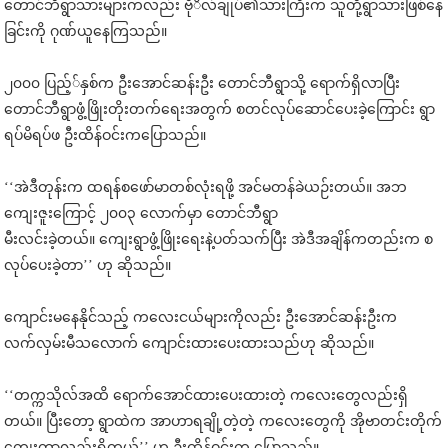
တောင်ဘီရွာသားများကလည်း ဗိုိလ်ချုပ်၏သားကြီးက သူတို့ရွာသားဖြစ်နေ
ခြင်းကို ဂုဏ်ယူနေကြသည်။
၂၀၀၀ ပြည့််နှစ်က ဦးအောင်ဆန်းဦး တောင်ဘီရွာသို့ ရောက်ရှိလာပြီး
တောင်ဘီရွာဖွံ့ဖြိုးတိုးတက်ရေးအတွက် စတင်လုပ်ဆောင်ပေးခဲ့ကြောင်း ရွာ
ရပ်မိရပ်ဖ ဦးထိန်ဝင်းကပြောသည်။
‘‘အဲဒီတုန်းက ထရန်စဖော်မာတစ်လုံးရဖို့ အင်မတန်ခဲယဉ်းတယ်။ အဘ
ကျေးဇူးကြောင့် ၂၀၀၃ လောက်မှာ တောင်ဘီရွာ
မီးလင်းခဲ့တယ်။ ကျေးရွာဖွံ့ဖြိုးရေးနဲ့ပတ်သက်ပြီး အဲဒီအချိန်ကတည်းက စ
လုပ်ပေးခဲ့တာ’’ ဟု ဆိုသည်။
ကျောင်းမနေနိုင်သည့် ကလေးငယ်များကိုလည်း ဦးအောင်ဆန်းဦးက
လက်လှမ်းမီသလောက် ကျောင်းထားပေးထားသည်ဟု ဆိုသည်။
‘‘တက္ကသိုလ်အထိ ရောက်အောင်ထားပေးထားတဲ့ ကလေးတွေလည်းရှိ
တယ်။ ပြီးတော့ ရွာထဲက အာဟာရချို့တဲ့တဲ့ ကလေးတွေကို အိုဗာတင်းတိုက်
ကျွေးတာလည်းရှိတယ်’’ ဟု ဦးထိန်ဝင်းက ပြောသည်။