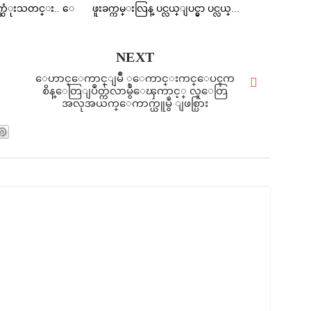
ာက္ဆံုးသတင္း.. ေ
ဖူးခက္ကမ္းလြန္ ပင္လယ္ျပင္မွာ ပင္လယ္...
NEXT
ေဟာင္ေကာင္ျမိဳ ့ေကာင္းကင္ေပၚက
စိန္ေတြျပဳတ္က်လာမွဳေၾကာင့္ လူေတြ
အလုအယက္ေကာက္ယူမွဳ ျဖစ္ပြား