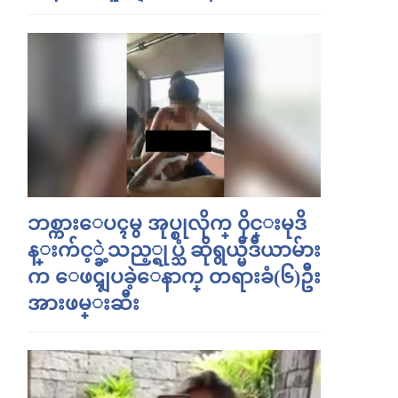
ဘစ္ကားေပၚမွ အုပ္စုလိုက္ ၀ိုင္းမုဒိ
န္းက်င့္ခဲ့သည့္ရုပ္သံ ဆိုရွယ္မီဒီယာမ်ား
က ေဖၚျပခဲ့ေနာက္ တရားခံ(၆)ဦး
အားဖမ္းဆီး