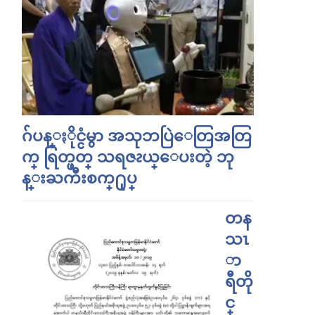
ဂ်ပန္ႏိုင္ငံမွာ အသုဘပြဲေတြအတြ
က္ ရြတ္ဖတ္ သရဇၩယ္ေပးတဲ့ ဘု
န္းႀကီးစက္႐ုပ္
တန
သၤ
ာ
ရီတို
င္