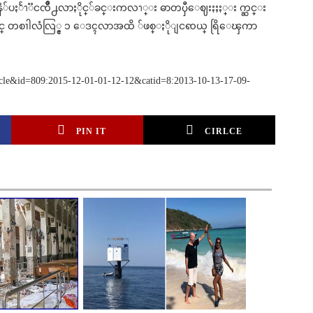
နံ်ပႏႅၫၱငၸိဳ႕လာႏိုင္်ခင္းကလၫ္း ဓာတၦီေဈးႏႈႏ္း က္ဆင္း
္ တစၢါလံလြ္င္ ၁ ေဒၚလာအထိ ်ဖစ္ႏိုျငၹယ္ ရြိေၾကာ
ticle&id=809:2015-12-01-01-12-12&catid=8:2013-10-13-17-09-
PIN IT
CIRLCE