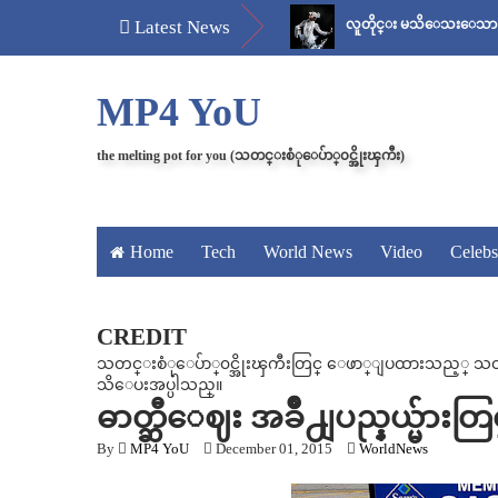
်
မန်ကျည်းချဉ် သိပ်နည်း
Latest News
လူတိုင္း မသိေသးေသာ “ေစ်း..အစ 
MP4 YoU
the melting pot for you (သတင္းစံုေပ်ာ္၀င္အိုးၾကီး)
Home
Tech
World News
Video
Celebs
CREDIT
သတင္းစံုေပ်ာ္၀င္အိုးၾကီးတြင္ ေဖာ္ျပထားသည့္ သတင္း၊
သိေပးအပ္ပါသည္။
ဓာတ္ဆီေဈး အခ်ိဳ႕ျပည္နယ္မ်ား
By
MP4 YoU
December 01, 2015
WorldNews