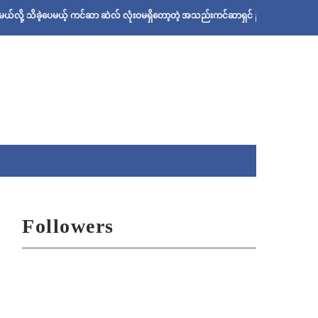
့ပေမယ့် ကင်ဆာ ဆဲလ် လုံးဝမရှိတော့တဲ့ အသည်းကင်ဆာရှင် ဦးစိုးသန်းရဲ့ ဆေးနည်း
Followers