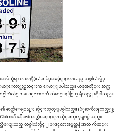
်က္ရွိရာ တစ္ႏိုင္ငံလံုး ပ်မ္းမွ်ေဈးႏႈန္းသည္ တစ္ဂါလံလွ်င္
ာ္ေတာ္ယာဥ္အသင္းက ေဖာ္ျပပါသည္။ ယခုအတိုင္း ဆက္လ
 တစ္ဂါလံလွ်င္ ၁ ေဒၚလာအထိ က်ဆင္းႏိုင္ဖြယ္ ရွိသည္ဟု ဆိုပါသည္။
ိုင္၏ ဓာတ္ဆီေဈးႏႈန္း ဆိုင္းဘုတ္ျဖစ္ပါသည္။ (ပံုႀကီးၾကည့္ရန္
s Club စတိုးဆိုင္၏ ဓာတ္ဆီေဈးႏႈန္း ဆိုင္းဘုတ္ျဖစ္ပါသည္။
ွ် ဓာတ္ဆီေဈးသည္ တစ္ဂါလံလွ်င္ ၂ ေဒၚလာအမွတ္အနီးအထိ က်ဆင္း