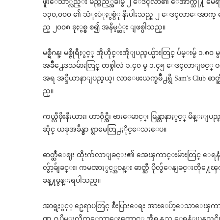
ဖူးေသာ္လည္း မည္သည့္အခါမွ် ၂ ေဒၚလာ၏ ေအာက္သို႔ မေရာက္ခ
၁၃၀,၀၀၀ ၏ သံုးပံုႏွစ္ပံု နီးပါးသည္ ၂ ေဒၚလာေအာက
ည္ ၂၀၀၈ ခုႏွစ္မွ စ၍ အနိမ့္ဆံုး ျဖစ္ပါသည္။
မစ္ရွီဂန္၊ မစ္ဇိုရီႏွင့္ အိုဟိုင္းအိုျပည္နယ္မ်ားတြင္ ပ်မ္း
အခ်ိဳ႕ေဒသမ်ားတြင္ တစ္ဂါလံ ၁.၄၀ မွ ၁.၄၅ ေဒၚလာျဖင္
အရ အင္ဒီယာနာျပည္နယ္၊ လာေဖးယက္ၿမိဳ႕ရွိ Sam's Club ဓာတ္ဆီဆို
ည္။
ကယ္လီဖိုးနီးယား၊ ဟာဝိုင္အီ၊ ဗားေမာင့္၊ မြန္တာနာႏွင့္ မိ
ဆိုင္ ယခုအခ်ိန္မွာ ရွာမေတြ႕ႏိုင္ေသးေပ။
ဓာတ္ဆီေဈး ထိုးက်လာျခင္း၏ အေၾကာင္းမ်ားတြင္ ေရနံခ်က
လွ်ာ့ခ်ျခင္း၊ ကမၻာႏွင့္အဝန္း ဓာတ္ဆီ ပိုလွ်ံေနျခင္းတို႔ေၾ
ခန္႔မွန္းရပါသည္။
အာရွႏွင့္ ဥေရာပတြင္ စီးပြားေရး အားေပ်ာ့ေသာေၾကာင့္ ဓာ
ဏ္ ႐ုပ္သိမ္းလိုက္ေသာေၾကာင့္ အီရန္သည္ ေရနံျပန္လည္တ