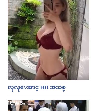
လုလုေအာင္ HD အသစ္