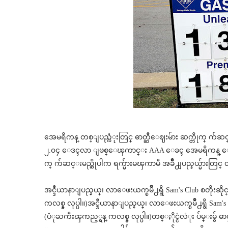
အေမရိကန္ တစ္ျပည္လံုးတြင္ ဓာတ္ဆီေဈးမ်ား ဆက္တိုက္ က်ဆင္းလ
၂.၀၄ ေဒၚလာ ျဖစ္ေၾကာင္း AAA ေခၚ အေမရိကန္ ေမ
က္ က်ဆင္းမည္ဆိုပါက ရက္မ်ားမၾကာမီ အခ်ိဳ႕ျပည္နယ္မ်ားတြင္
အင္ဒီယာနာျပည္နယ္၊ လာေဖးယက္ၿမိဳ႕ရွိ Sam's Club စတိုးဆ
ကလစ္ခ္ လုပ္ပါ။)အင္ဒီယာနာျပည္နယ္၊ လာေဖးယက္ၿမိဳ႕ရွိ Sam'
(ပံုႀကီးၾကည့္ရန္ ကလစ္ခ္ လုပ္ပါ။)တစ္ႏိုင္ငံလံုး ပ်မ္းမ