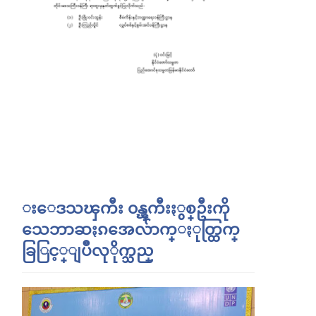
းေဒသၾကီး ၀န္ၾကီးႏွစ္ဦးကို
သေဘာဆႏၵအေလ်ာက္ႏုတ္ထြက္
ခြြင့္ျပဳလုိုက္သည္