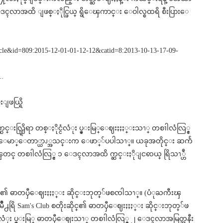
 ၁ ေဒၚလာအထိ ျဖစ္ႏိုင္ဖြယ္ ရွိေၾကာင္း ေဝါလ္စထရိ စီးပြားေ
ticle&id=809:2015-12-01-01-12-12&catid=8:2013-10-13-17-09-
..
ဖယ္ရြိ
လ္က္ရြိရာ တစ္ႏိုင္ငံလံုး ပ္မ္းမြ္ေဈးႏႈႏ္းသၫ္ တစၢါလံလြ္င္
မာ္ေတာ္ယာၪ္အသင္းက ေဖာ္်ပပါသၫ္။ ယခုအတိုင္း ဆကႅ
တင္ တစၢါလံလြ္င္ ၁ ေဒၚလာအထိ က္ဆင္းႏိုျငၹယ္ ရြိသၫ္ဟဳ
ဆိုင္၏ ဓာတၦီေဈးႏႈႏ္း ဆိုင္းဘုတ္်ဖစၸါသၫ္။ (ပံုႀကီးၾ
ရြိ Sam's Club စတိုးဆိုင္၏ ဓာတၦီေဈးႏႈႏ္း ဆိုင္းဘုတ္်ဖ
ံုး ပ္မ္းမြ္ ဓာတၦီေဈးသၫ္ တစၢါလံလြ္င္ ၂ ေဒၚလာအမြတ္အနီး