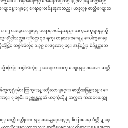
ဲ့ေပ။ ယခုအခါတြင္ အေမရိကန္ တစ္ႏိုင္ငံလံုးရွိ ဓာတ္ဆီဆိုင္
္ ေဈးႏႈန္းျဖင့္ ေရာင္းခ်ေနၾကသည္။ ယခုႏွစ္ ဓာတ္ဆီေဈးသ
မွ် ၁.၈၀ မွ ၁.၈၂ ေဒၚလာျဖင့္ ေရာင္းခ်ေနသည္။ တကၠဆက္စ္ျပည္နယ္ရွိ
့ ဝယ္ႏိုင္ပါသည္။ ႏိုဝင္ဘာ ၃၀ ရက္၊ တနလၤာေန႔ ေပါက္ေဈး
င္တြင္ တစ္ဂါလံလွ်င္ ၁.၃၉ ေဒၚလာျဖင့္ အနိမ့္ဆံုး စံခ်ိန္တင္ထားသ
န္းျပည္နယ္မ်ားတြင္ တစ္ဂါလံလွ်င္ ၂ ေဒၚလာထက္ ေဈးနည္းေသာ ဓာတ္ဆီ
္စက္႐ံုမ်ား ထြက္ႏႈန္းတိုးလာျခင္း၊ ဓာတ္ဆီအခြန္ႏႈန္း ေ
ကာင့္ ျဖစ္ၿပီး ႏွစ္ကုန္သည္အထိ ယခုကဲ့သို႔ ဆက္လက္ က်ဆင္းမည္ဟု
တ္ဆီ ဝယ္လိုအား နည္းေနျခင္းႏွင့္ စီးပြားေရး ပိတ္ဆို႔ျပစ္ဒ
င္ပို႔လာႏိုင္ျခင္းကလည္း ဓာတ္ဆီေဈးႏႈန္း က်ဆင္းရန္ အေထာ