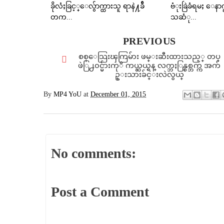
ခိုလံႈခြင့္ေလွ်ာက္ထားသူ ရာနဲ႔ခ်ီ
ဗံုးခြဲခံရမႈ ေန
တက...
သဆံု...
PREVIOUS
စစ္ေသြးၾကြမ်ား ဖမ္းဆီးထားသည့္ တပ္
ဖဲြ႕၀င္မ်ားကုိ ကယ္ဆယ္ရန္ လက္ဘႏြန္စစ္ဘက္က အက်
ဥ္းသားခ်င္းလဲလွယ္
By
MP4 YoU
at
December 01, 2015
No comments:
Post a Comment