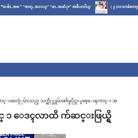
” “ဇာတ္..အလယ္” “ဖာ..အဆံုး” အဓိပၸါယ္
( ၃ )လသာခံတော့မယ်လို့ သိခဲ
ဓာတ္ပံုမ်ားသည္ သက္ဆိုင္သူမ်ား၏မူပိုင္သာျဖစ္ေၾကာင္း အ
တြင္ ၁ ေဒၚလာထိ က်ဆင္းဖြယ္ရွိ