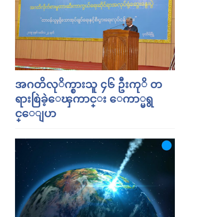
အဂတိလုိက္စားသူ ၄၆ ဦးကုိ တ
ရားစြဲခဲ့ေၾကာင္း ေကာ္မရွ
င္ေျပာ