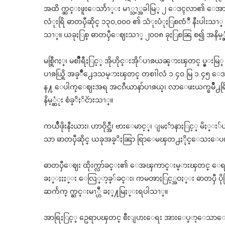
အထိ က္ဆင္းဖူးေသာႅၫ္း မၫ္သၫ့္အခါမြ္ ၂ ေဒၚလာ၏ ေအာ
လံုးရြိ ဓာတၦီဆိုင္ ၁၃၀,၀၀၀ ၏ သံုးပံုႏြစၸံဳ နီး
သၫ္။ ယခုႏြစ္ ဓာတၦီေဈးသၫ္ ၂၀၀၈ ခုႏြစၼြ စ၍ အနိမ့္
မစ္ရြီဂႏ္၊ မစၨိဳရီႏြင့္ အိုဟိုင္းအို်ပၫၷယၼ္ားၾတင္ ပ
ပၫၷယ္ရြိ အခ္ိဳ႕ေဒသမ္ားၾတင္ တစၢါလံ ၁.၄၀ မြ ၁.၄၅
န႔ ေပါက္ေဈးအရ အငၵီယာနာ်ပၫၷယ္၊ လာေဖးယက္ၿမိဳ႕ရြိ S
နိမ့္ဆံုး စံခ္ိႏၲငၴားသၫ္။
ကယႅီဖိုးနီးယား၊ ဟာဝိုင္အီ၊ ဗားေမာင့္၊ ျမႏၲာနာႏြင
သာ ဓာတၦီဆိုင္ ယခုအခ္ိႏၼြာ ရြာေမၾတ႕ႏိုင္ေသးေပ
ဓာတၦီေဈး ထိုးက္လာ်ခင္း၏ ေအၾကာင္းမ္ားၾတင္ ေရနံခ
ခႏ္ႏႈႏ္း ေလြ္ာ့ခ္်ခင္း၊ ကမၻာႏြင့္အဝႏ္း ဓာတၦီ ပိုလြ္
ဆကႅက္ က္ဆင္းမၫ္ဟဳ ခႏ္႔မြႏ္းရပါသၫ္။
အာရြႏြင့္ ဥေရာပၾတင္ စီးျပားေရး အားေပ္ာ့ေသာေၾကာ