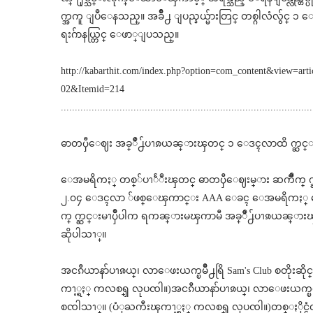
က္အကူ ျပဳေနသည္။ အခ်ိဳ႕ ျပည္နယ္မ်ားတြင္ တစ္ဂါလံလွ်င္
ရးဂ်ာနယ္တြင္ ေဖာ္ျပသည္။
http://kabarthit.com/index.php?option=com_content&view=ar
02&Itemid=214
..........................................................................................
ဓာတၦီေဈး အခ္ိဳ႕်ပၫၷယၼ္ားၾတင္ ၁ ေဒၚလာထိ က္ဆင္းျ
ေအမရိကႏ္ တစ္်ပၫႅံဳးၾတင္ ဓာတၦီေဈးမ္ား ဆကၱိဳက္ က္ဆင္း
၂.၀၄ ေဒၚလာ ်ဖစ္ေၾကာင္း AAA ေခၚ ေအမရိကႏ္ ေ
က္ က္ဆင္းမၫၦိဳပါက ရကၼ္ားမၾကာမီ အခ္ိဳ႕်ပၫၷယၼ္ားၾ
ဆိုပါသၫ္။
အငၵီယာနာ်ပၫၷယ္၊ လာေဖးယက္ၿမိဳ႕ရြိ Sam's Club စတိုး
ကၫ့္ရႏ္ ကလစၡ္ လုပၸါ။)အငၵီယာနာ်ပၫၷယ္၊ လာေဖးယက္ၿမိဳ႕
စၸါသၫ္။ (ပံုႀကီးၾကၫ့္ရႏ္ ကလစၡ္ လုပၸါ။)တစ္ႏိုင္ငံလ