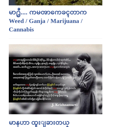
မာ႐ွီ.... ကမၻာကေခၚတာက
Weed / Ganja / Marijuana /
Cannabis
မာနဟာ ထူးျခားတယ္