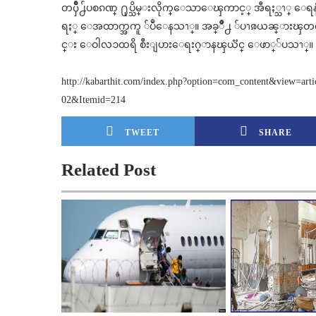
တၦိဳ႕်ပစၵဏ္ ႐ုပ္သိမ္းလိုက္ေသာေၾကာင့္ အီရႏ္သၫ္ ေရ
ရႏ္ ေအထာက္အကူ ်ပဳေနသၫ္။ အခ္ိဳ႕ ်ပၫၷယၼ္ားၾတင
င္း ေဝါလၥထရိ စီးျပားေရးဂ္ာနၾယၱင္ ေဖာ္်ပသၫ္။
http://kabarthit.com/index.php?option=com_content&view=ar
02&Itemid=214
TWEET
SHARE
Related Post