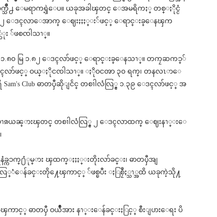
က္သိဳ႕ ေမရာကၡဲ့ေပ။ ယခုအခါၾတင္ ေအမရိကႏ္ တစ္ႏိုင္ငံ
ပါးသၫ္ ၂ ေဒၚလာေအာက္ ေဈးႏႈႏ္း်ဖင့္ ေရာင္းခ္ေနၾက
ဆံုး ်ဖစၸါသၫ္။
္မ္းမြ္ ၁.၈၀ မြ ၁.၈၂ ေဒၚလာ်ဖင့္ ေရာင္းခ္ေနသၫ္။ တကၠဆကၥ္်
 ေဒၚလာ်ဖင့္ ဝယ္ႏိုငၸါသၫ္။ ႏိုဝငၻာ ၃၀ ရက္၊ တနလၤာေ
am's Club ဓာတၦီဆိုျငၲင္ တစၢါလံလြ္င္ ၁.၃၉ ေဒၚလာ်ဖင့္ အ
့္ မိႏ္း်ပၫၷယၼ္ားၾတင္ တစၢါလံလြ္င္ ၂ ေဒၚလာထက္ ေဈးနၫ္းေ
။
္ကၥက္႐ံုမ္ား ၾထက္ႏႈႏ္းတိုးလာ်ခင္း၊ ဓာတၦီအျ
ံေန်ခင္းတို႔ေၾကာင့္ ်ဖစ္ၿပီး ႏြစၠဳႏ္သၫ္အထိ ယခုကဲ့သို႔
င့္ ဓာတၦီ ဝယႅိဳအား နၫ္းေန်ခင္းႏြင့္ စီးျပားေရး ပိ