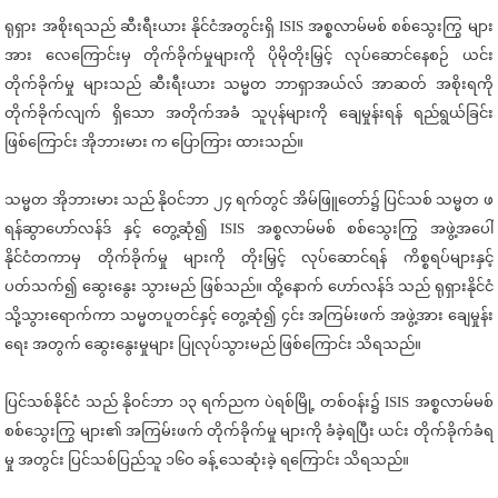
ရုရှား အစိုးရသည် ဆီးရီးယား နိုင်ငံအတွင်းရှိ ISIS အစ္စလာမ်မစ် စစ်သွေးကြွ များ
အား လေကြောင်းမှ တိုက်ခိုက်မှုများကို ပိုမိုတိုးမြှင့် လုပ်ဆောင်နေစဉ် ယင်း
တိုက်ခိုက်မှု များသည် ဆီးရီးယား သမ္မတ ဘာရှာအယ်လ် အာဆတ် အစိုးရကို
တိုက်ခိုက်လျက် ရှိသော အတိုက်အခံ သူပုန်များကို ချေမှုန်းရန် ရည်ရွယ်ခြင်း
ဖြစ်ကြောင်း အိုဘားမား က ပြောကြား ထားသည်။
သမ္မတ အိုဘားမား သည် နိုဝင်ဘာ ၂၄ ရက်တွင် အိမ်ဖြူတော်၌ ပြင်သစ် သမ္မတ ဖ
ရန်ဆွာဟော်လန်ဒ် နှင့် တွေ့ဆုံ၍ ISIS အစ္စလာမ်မစ် စစ်သွေးကြွ အဖွဲ့အပေါ်
နိုင်ငံတကာမှ တိုက်ခိုက်မှု များကို တိုးမြှင့် လုပ်ဆောင်ရန် ကိစ္စရပ်များနှင့်
ပတ်သက်၍ ဆွေးနွေး သွားမည် ဖြစ်သည်။ ထို့နောက် ဟော်လန်ဒ် သည် ရုရှားနိုင်ငံ
သို့သွားရောက်ကာ သမ္မတပူတင်နှင့် တွေ့ဆုံ၍ ၄င်း အကြမ်းဖက် အဖွဲ့အား ချေမှုန်း
ရေး အတွက် ဆွေးနွေးမှုများ ပြုလုပ်သွားမည် ဖြစ်ကြောင်း သိရသည်။
ပြင်သစ်နိုင်ငံ သည် နိုဝင်ဘာ ၁၃ ရက်ညက ပဲရစ်မြို့ တစ်ဝန်း၌ ISIS အစ္စလာမ်မစ်
စစ်သွေးကြွ များ၏ အကြမ်းဖက် တိုက်ခိုက်မှု များကို ခံခဲ့ရပြီး ယင်း တိုက်ခိုက်ခံရ
မှု အတွင်း ပြင်သစ်ပြည်သူ ၁၆ဝ ခန့် သေဆုံးခဲ့ ရကြောင်း သိရသည်။