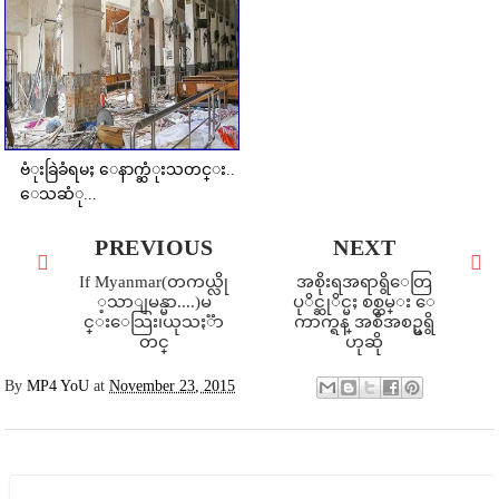
ဗံုးခြဲခံရမႈ ေနာက္ဆံုးသတင္း..
ေသဆံု...
PREVIOUS
NEXT
If Myanmar(တကယ္လို
အစိုးရအရာရွိေတြ
့သာျမန္မာ....)မ
ပုိင္ဆုိင္မႈ စစ္တမ္း ေ
င္းေသြး၊ယုသႏၱာ
ကာက္ရန္ အစီအစဥ္မရွိ
တင္
ဟုဆို
By
MP4 YoU
at
November 23, 2015