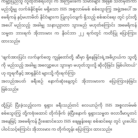
ကမ္ဘာ့ပြည်သူ လူထုတစ်ရပ်လုံး က အကြမ်းဖက် သမားများ အဖြစ် သတ်မှတ်ကာ
မည်သို့မျှ လက်ခံနိုင်စွမ်း မရှိသော ISIS အစ္စလာမ်မစ် စစ်သွေးကြွ အဖွဲ့အပေါ် အ
မေရိကန် နှင့်မဟာမိတ် နိုင်ငံများက ပြုလုပ်လျက် ရှိသည့် စစ်ဆင်ရေး တွင် ၄င်းတို့
အပေါ် မည်သည့် အခါမျှ သနားညှာတာ သွားမည် မဟုတ်ကြောင်း အမေရိကန်
သမ္မတ ဘားရက် အိုဘားမား က နိုဝင်ဘာ ၂၂ ရက်တွင် ကတိပြု ပြောကြား
ထားသည်။
''ဖျက်အားပြင်း လက်နက်တွေ ကျွန်တော်တို့ ဆီမှာ ရှိနေခြင်းရဲ့အဓိပ္ပာယ်က သူတို့
ကို မည်သည့် အခါမျှ အလျှော့ပေး သွားမှာ မဟုတ်ဘူးလို့ ဆိုလိုခြင်း ဖြစ်ပါတယ်''
ဟု တူရကီနှင့် အာရှနိုင်ငံ များသို့ ကိုးရက်ကြာ
အလည်အပတ် ခရီးစဉ် နောက်ဆုံးနေ့တွင် အိုဘားမားက ပြောကြားခဲ့ခြင်း
ဖြစ်သည်။
ထို့ပြင် ပြီးခဲ့သည့်လက ရုရှား ခရီးသည်တင် လေယာဉ်ကို ISIS အစ္စလာမ်မစ်
စစ်သွေးကြွ တို့ကဗုံးထောင် တိုက်ခိုက် ခဲ့ပြီးနောက် ရုရှားသမ္မတ ဗလာဒီမာပူတင်
အနေဖြင့် အမေရိကန် ဦးဆောင်သော ISIS ချေမှုန်းရေး စစ်ဆင်ရေး တွင် ပူးပေါင်း
ပါဝင်သင့်ကြောင်း အိုဘားမား က တိုက်တွန်း ပြောကြား ထားသည်။