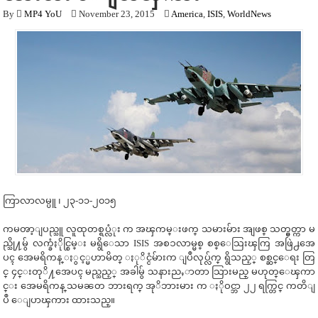
By
MP4 YoU
November 23, 2015
America
,
ISIS
,
WorldNews
ကြာလာလမ္ပူ ၊ ၂၃-၁၁-၂၀၁၅
ကမၻာ့ျပည္သူ လူထုတစ္ရပ္လံုး က အၾကမ္းဖက္ သမားမ်ား အျဖစ္ သတ္မွတ္ကာ မ
ည္သို႔မွ် လက္ခံႏိုင္စြမ္း မရွိေသာ ISIS အစၥလာမ္မစ္ စစ္ေသြးၾကြ အဖြဲ႕အေ
ပၚ အေမရိကန္ ႏွင့္မဟာမိတ္ ႏုိင္ငံမ်ားက ျပဳလုပ္လ်က္ ရွိသည့္ စစ္ဆင္ေရး တြ
င္ ၄င္းတုိ႔အေပၚ မည္သည့္ အခါမွ် သနားညႇာတာ သြားမည္ မဟုတ္ေၾကာ
င္း အေမရိကန္ သမၼတ ဘားရက္ အုိဘားမား က ႏိုဝင္ဘာ ၂၂ ရက္တြင္ ကတိျ
ပဳ ေျပာၾကား ထားသည္။