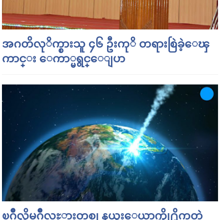
အဂတိလုိက္စားသူ ၄၆ ဦးကုိ တရားစြဲခဲ့ေၾ
ကာင္း ေကာ္မရွင္ေျပာ
ၿဂိဳလ္သိမ္ၿဂိဳလ္မႊားတစ္ခု နယူးေယာက္ကို႐ိုက္ခတ္ခဲ့