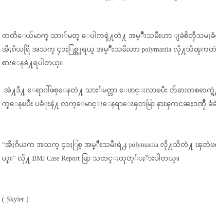
တတိေယ်မာက္ သား်မတ္ ေပါကၡဲ႔တဲ႔ အမ္ိဳးသမီးဟာ ျခဲစိတၠဳသမႈခံ
အိႏၵိယရြိ အသက္ ၄၁ႏြစ္အျရယ္ အမ္ိဳးသမီးဟာ polymastia လို႔သိၾကတဲ႔
စားေနခဲ႔ရပါတယ္။
အဲ႔ဒီ႔ ေရာဂါ်ဖစ္ေနတဲ႔ သား်မတ္ဟာ ေဖာင္းလာၿပီး တ်ခားတစၹက္ရ
က္ေနၿပီး ပခံုးနဲ႔ လက္ေမာင္းေနရာေၾတမြာ နာၾကငၼႈဒဏၠိဳ ခံခ
“အိႏၵိယက အသက္ ၄၁ႏြစ္ အမ္ိဳးသမီးရဲ႕ polymastia လို႔သိတဲ႔ ၾတဲဖက္
ယ္။” လို႔ BMJ Case Report မြာ သတင္းထုတ္်ပႏၴားပါတယ္။
( Skyler )