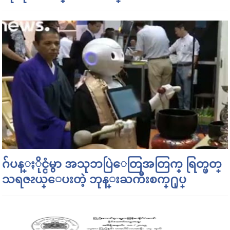
ဂ်ပန္ႏိုင္ငံမွာ အသုဘပြဲေတြအတြက္ ရြတ္ဖတ္
သရဇၩယ္ေပးတဲ့ ဘုန္းႀကီးစက္႐ုပ္