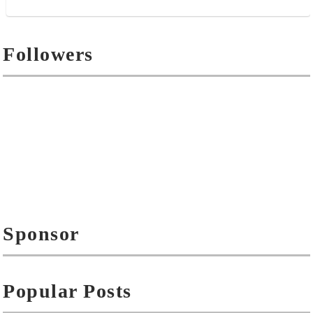
Followers
Sponsor
Popular Posts