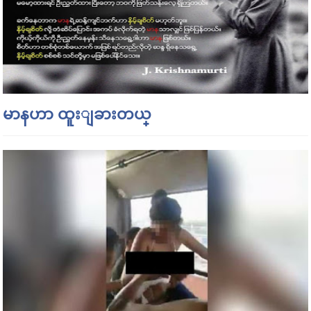
မာနဟာ ထူးျခားတယ္