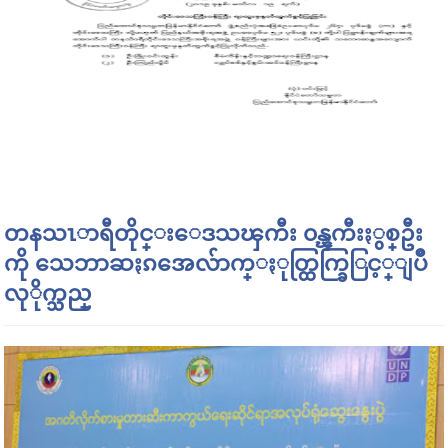
တနသၤာရီတိုင္းေဒသၾကီး ၀န္ၾကီးႏွစ္ဦး
ကို သေဘာဆႏၵအေလ်ာက္ႏုတ္ထြက္ခြြင့္ျပဳ
လုိုက္သည္