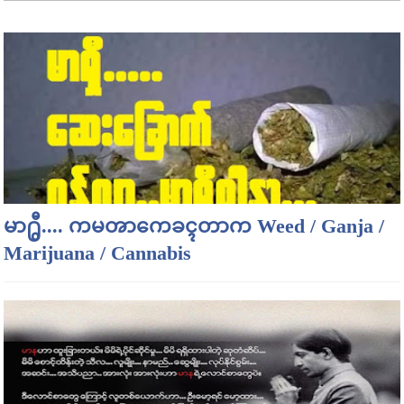
မာ႐ွီ.... ကမၻာကေခၚတာက Weed / Ganja /
Marijuana / Cannabis