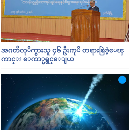
အဂတိလုိက္စားသူ ၄၆ ဦးကုိ တရားစြဲခဲ့ေၾ
ကာင္း ေကာ္မရွင္ေျပာ