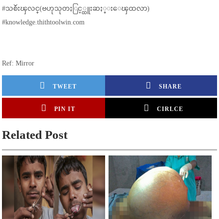
#သစၴဴးၾလင္(ဗဟုသုတႏြင့္ထူးဆႏ္းေၾထလာ)
#knowledge.thithtoolwin.com
Ref: Mirror
TWEET
SHARE
PIN IT
CIRLCE
Related Post