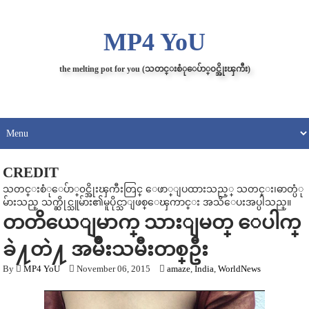
MP4 YoU
the melting pot for you (သတင္းစံုေပ်ာ္၀င္အိုးၾကီး)
CREDIT
သတင္းစံုေပ်ာ္၀င္အိုးၾကီးတြင္ ေဖာ္ျပထားသည့္ သတင္း၊ဓာတ္ပံု
မ်ားသည္ သက္ဆိုင္သူမ်ား၏မူပိုင္သာျဖစ္ေၾကာင္း အသိေပးအပ္ပါသည္။
တတိယေျမာက္ သားျမတ္ ေပါက္
ခဲ႔တဲ႔ အမ်ိဳးသမီးတစ္ဦး
By
MP4 YoU
November 06, 2015
amaze
,
India
,
WorldNews