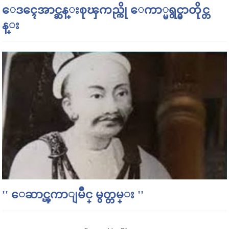
ေဒၚေအာင္ဆန္းစုၾကည္ကို ေကာ္မရွင္မွာတိုင္တ
န္း
'' ေဆာင္ၾကာျမိဳင္ မွတ္တမ္း ''