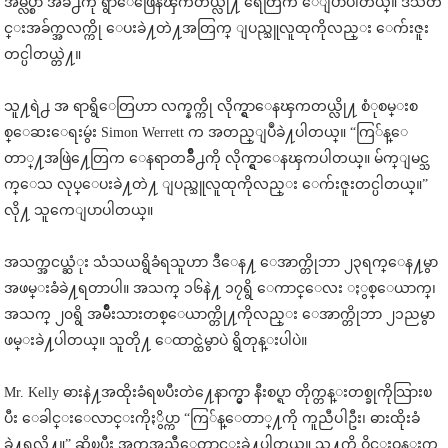
အိမ္လိပ္စာ အခ်ိဳ႕ကို ရွာေဖြေနၾကတယ္လို႔ ရေတြက ေျပာပါတယ္။ ဒီသတ
င္းအခ်က္အလက္ကို ေပးခဲ႔တဲ႔အတြက္ ျပည္သူလူထုကိုလည္း ေက်းဇူး
တင္ပါတယ္တဲ႔။
သူ႔ရဲ႕ အ ရာရွိေတြဟာ လက္နက္ကို လိုက္ရွာေနၾကတယ္လို႔ စံုစမ္းစ
စ္ေဆးေရးမွဴး Simon Werrett က အတည္ျပဳခဲ႔ပါတယ္။ “ကြ်န္ေ
တာ္႔အဖြဲ႔ေတြက ေနရာတခ်ိဳ႕ကို လိုက္ရွာေနၾကပါတယ္။ မ်က္ျမင္သ
က္ေသ လုပ္ေပးခဲ႔တဲ႔ ျပည္သူလူထုကိုလည္း ေက်းဇူးတင္ပါတယ္။”
လို႔ သူကေျပာပါတယ္။
အသက္အငယ္ဆံုး သံသယရွိခံရသူဟာ ဒီေန႔ ေအာက္တိုဘာ ၂၃ရက္ေန႔မွာ
အဖမ္းခံခဲ႔ရတာပါ။ အသက္ ၁၆နဲ႔ ၁၇ရွိ ေကာင္ေလး ႏွစ္ေယာက္၊
အသက္ ၂၀ရွိ အမ်ိဳးသားတစ္ေယာက္တို႔ကိုလည္း ေအာက္တိုဘာ ၂၁ညမွာ
ဖမ္းခဲ႔ပါတယ္။ သူတို႔ ေထာင္ထဲမွာပဲ ရွိတုန္းပါပဲ။
Mr. Kelly ဓားနဲ႔အထိုးခံရၿပီးတဲ႔ေနာက္မွာ နီးစပ္ရာ တိုက္တန္းတစ္ခုကိုသြားၿ
ပီး ေခါင္းေလာင္းကိုႏွိပ္ကာ “ကြ်န္ေတာ္႔ကို ကူညီပါဦး၊ ဓားထိုးခံ
ခဲ႔ရလို႔။” ဆိုၿပီး အကူအညီေတာင္းခဲ႔ပါတယ္။ သူ႔ကို ဝိုင္းဝန္းကု