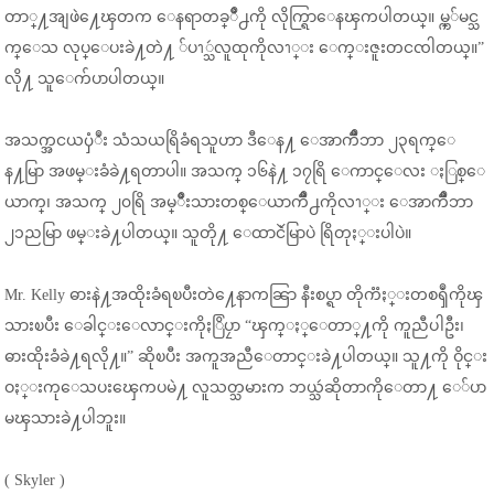
တာ္႔အျဖဲ႔ေၾတက ေနရာတခ္ိဳ႕ကို လိုက္ရြာေနၾကပါတယ္။ မ္က္်မင္သ
က္ေသ လုပ္ေပးခဲ႔တဲ႔ ်ပၫ္သဴလူထုကိုလၫ္း ေက္းဇူးတငၸါတယ္။”
လို႔ သူေက်ပာပါတယ္။
အသက္အငယၦံဳး သံသယရြိခံရသူဟာ ဒီေန႔ ေအာကၱိဳဘာ ၂၃ရက္ေ
န႔မြာ အဖမ္းခံခဲ႔ရတာပါ။ အသက္ ၁၆နဲ႔ ၁၇ရြိ ေကာင္ေလး ႏြစ္ေ
ယာက္၊ အသက္ ၂၀ရြိ အမ္ိဳးသားတစ္ေယာကၱိဳ႕ကိုလၫ္း ေအာကၱိဳဘာ
၂၁ညမြာ ဖမ္းခဲ႔ပါတယ္။ သူတို႔ ေထာငၴဲမြာပဲ ရြိတုႏ္းပါပဲ။
Mr. Kelly ဓားနဲ႔အထိုးခံရၿပီးတဲ႔ေနာကၼြာ နီးစပ္ရာ တိုကၱႏ္းတစၡဳကိုၾ
သားၿပီး ေခါင္းေလာင္းကိုႏြိပၠာ “ၾက္ႏ္ေတာ္႔ကို ကူညီပါဦး၊
ဓားထိုးခံခဲ႔ရလို႔။” ဆိုၿပီး အကူအညီေတာင္းခဲ႔ပါတယ္။ သူ႔ကို ဝိုင္း
ဝႏ္းကုေသပးၾေကပမဲ႔ လူသတ္သမားက ဘယ္သဴဆိုတာကိုေတာ႔ ေ်ပာ
မၾသားခဲ႔ပါဘူး။
( Skyler )