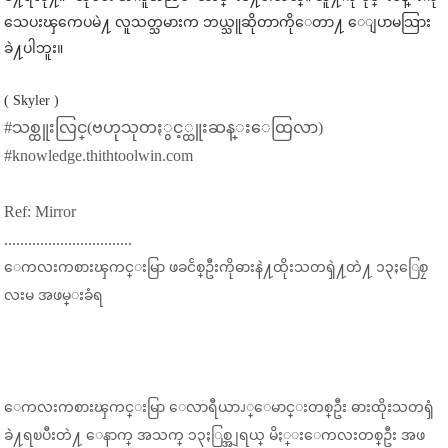
သေပးၾကေပမဲ႔ လူသတ္သမားက ဘယ္သူဆိုတာကိုေတာ႔ ေျပာမသြား
ခဲ႔ပါဘူး။
( Skyler )
#သစ္ထူးလြင္(ဗဟုသုတႏွင့္ထူးဆန္းေထြလာ)
#knowledge.thithtoolwin.com
Ref: Mirror
................................
ေကလးကစားၾကင္းမြာ ဖခငၲစ္ဦးကိုဓားနဲ႔ထိုးသတၡဲ႔တဲ႔ ၁၃ႏြေစၠ
လးမ အဖမ္းခံရ
ေကလးကစားၾကင္းမြာ ေလာရီယာၪ္ေမာင္းတစ္ဦး ဓားထိုးသတၡံ
ခဲ႔ရၿပီးတဲ႔ ေနာက္ အသက္ ၁၃ႏြစ္အျရယ္ မိႏ္းေကလးတစ္ဦး အဖ