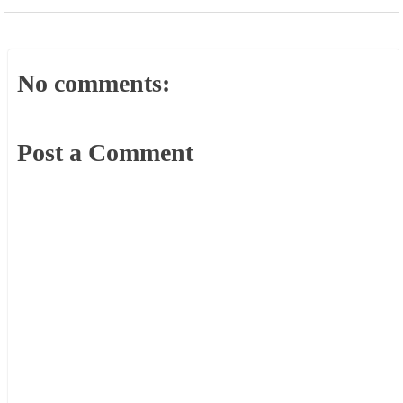
No comments:
Post a Comment