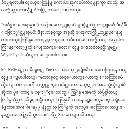
ခံခဲ႔ရတာပါ။ လူငယ္ေတြနဲ႔ စကားမ်ားၾကၿပီးတဲ႔ေနာက္မွာ ဓားထိုး အ
သတ္ခံခဲ႔ရတာလို႔ ရဲတပ္ဖြဲ႕က ေျပာပါတယ္။
“အခ်ိန္မွား၊ ေနရာမွား (အသြားမေတာ္တစ္လွမ္း) ျဖစ္ခဲ႔တဲ႔ ဘယ္သူမဆို ဒီလိုမ်ိဳး
ျဖစ္သြားႏုိင္တဲ႔ဆိုၿပီး ဒီနားတစ္ဝိုက္မွာ အခုဆို ေၾကာက္ရြံ႕တုန္လႈပ္ေနၾ
ကရတယ္။ ကြ်န္ေတာ္႔မွာလည္း သမီးတစ္ေယာက္ရွိတယ္၊ အဲ႔ဒါက
ကြ်န္ေတာ္႔ကို ေၾကာက္ေစတာ။” လို႔ ေဒသခံတစ္ဦးျဖစ္တဲ႔
Wayne Lynch ဆိုသူက ေျပာပါတယ္။
Mr. Kelly ရဲ႕ သမီးျဖစ္သူ Zoe ဟာ အသက္ ၂၀ရွိၿပီး ေၾကကြဲေနတယ္
လို႔ ေျပာပါတယ္။ “မိသားစုဝင္ တစ္ေယာက္ေယာက္ ေသသြားၿပီ
ဆိုတဲ႔ သတင္းကို ဘယ္သူမွ ၾကားခ်င္ၾကတာ မဟုတ္ဘူး။ အသတ္ခံလိုက္ရၿပီ
ဆိုတာ ပိုေတာင္ မျဖစ္ႏုိင္ေသးဘူး။ ကြ်န္မ အေဖကို သိပ္ခ်စ္ပါတယ္။
ကြ်န္မတို႔က သိပ္ရင္းႏွီးတယ္။ ကြ်န္မဆီက ေန ခပ္လွမ္းလွမ္းမွာပဲ ရွိေန
ခဲ႔တာ။ အဂၤါေန႔႔ နံနက္က သူ ကြ်န္မကို အလုပ္ေခၚသြားေတာ႔ ေ
နာက္ဆံုးေတြ႔လိုက္ရတာပဲ။” လို႔ Zoe ကေျပာပါတယ္။