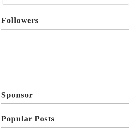
Followers
Sponsor
Popular Posts