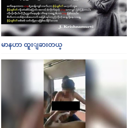
မာနဟာ ထူးျခားတယ္