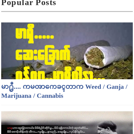
Popular Posts
မာ႐ွီ.... ကမၻာကေခၚတာက Weed / Ganja /
Marijuana / Cannabis