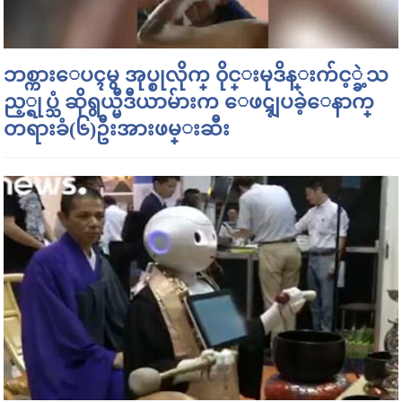
ဘစ္ကားေပၚမွ အုပ္စုလိုက္ ၀ိုင္းမုဒိန္းက်င့္ခဲ့သ
ည့္ရုပ္သံ ဆိုရွယ္မီဒီယာမ်ားက ေဖၚျပခဲ့ေနာက္
တရားခံ(၆)ဦးအားဖမ္းဆီး