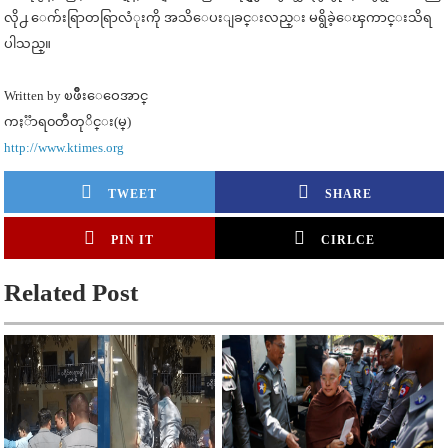
လို႕ ေက်းရြာတရြာလံုးကို အသိေပးျခင္းလည္း မရွိခဲ့ေၾကာင္းသိရ
ပါသည္။
Written by ၿဖိဳးေဝေအာင္
ကႏၱာရ၀တီတုိင္း(မ္)
http://www.ktimes.org
TWEET
SHARE
PIN IT
CIRLCE
Related Post