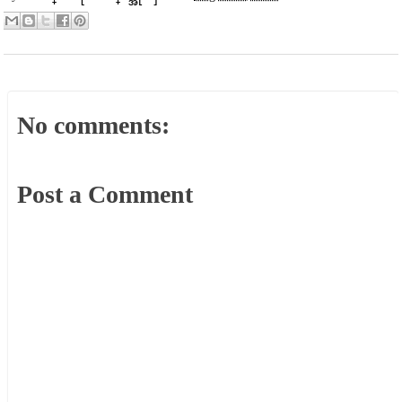
No comments:
Post a Comment