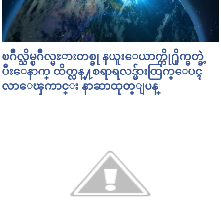
ၿဂိဳလ္သိမ္ၿဂိဳလ္မႊားတစ္ခု နယူးေယာက္ကို႐ိုက္ခတ္ခဲ့
ပီးေနာက္ ထိတ္လန္႔စရာရလဒ္မ်ားထြက္ေပၚ
လာေၾကာင္း နာဆာထုတ္ျပန္