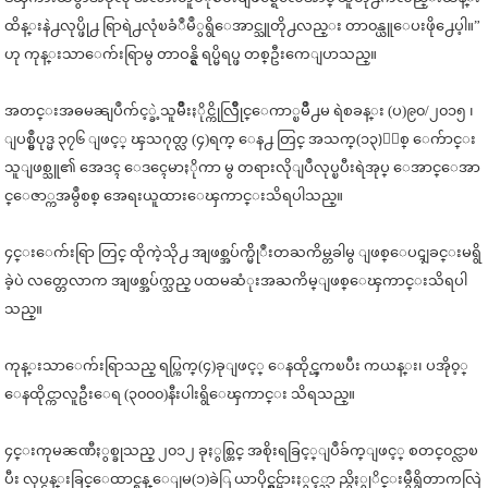
ထိန္းနဲ႕လုပ္ဖို႕ ရြာရဲ႕လုံၿခံဳမဳွရွိေအာင္သူတို႕လည္း တာ၀န္ယူေပးဖို႕ေပ့ါ။”
ဟု ကုန္းသာေက်းရြာမွ တာဝန္ရွိ ရပ္မိရပ္ဖ တစ္ဦးကေျပာသည္။
အတင္းအဓမၼျပဳက်င့္ခဲ့သူမ်ိဳးႏိုင္ကိုလြိဳုင္ေကာ္ၿမိဳ႕မ ရဲစခန္း (ပ)၉၀/၂၀၁၅ ၊
ျပစ္မွဳပုဒ္မ ၃၇၆ ျဖင့္ ၾသဂုတ္လ (၄)ရက္ ေန႕ တြင္ အသက္(၁၃)ႏွစ္ ေက်ာင္း
သူျဖစ္သူ၏ အေဒၚ ေဒၚေမာႏိုကာ မွ တရားလိုျပဳလုပ္ၿပီးရဲအုပ္ ေအာင္ေအာ
င္ေဇာ္ကအမွဳစစ္ အေရးယူထားေၾကာင္းသိရပါသည္။
၄င္းေက်းရြာ တြင္ ထိုကဲ့သို႕ အျဖစ္အပ်က္မ်ိုဳးတႀကိမ္တခါမွ ျဖစ္ေပၚျခင္းမရွိ
ခဲ့ပဲ လတ္တေလာက အျဖစ္အပ်က္သည္ ပထမဆံုးအႀကိမ္ျဖစ္ေၾကာင္းသိရပါ
သည္။
ကုန္းသာေက်းရြာသည္ ရပ္ကြက္(၄)ခုျဖင့္ ေနထိုင္ၾကၿပီး ကယန္း၊ ပအို၀့္
ေနထိုင္ကာလူဦးေရ (၃၀၀၀)နီးပါးရွိေၾကာင္း သိရသည္။
၄င္းကုမၼဏီႏွစ္ခုသည္ ၂၀၁၂ ခုႏွစ္တြင္ အစိုးရခြင့္ျပဳခ်က္ျဖင့္ စတင္၀င္လာၿ
ပီး လုပ္ငန္းခြင္ေထာင္ရန္ ေျမ(၁)ခဲြ ယာပိုင္ရွင္မ်ားႏွင့္သာ ညွိႏွုိင္းမွဳရွိတာကလြဲ