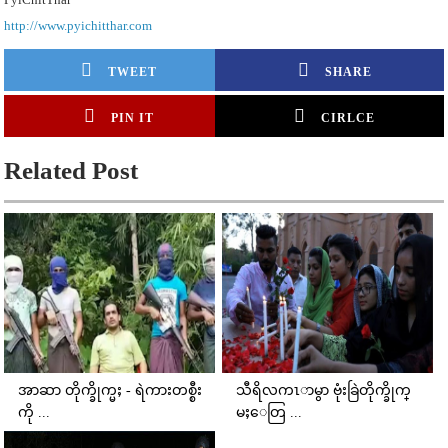
http://www.pyichitthar.com
TWEET
SHARE
PIN IT
CIRLCE
Related Post
အာဆာ တိုက္ခိုက္မႈ - ရဲကားတစ္စီး
သီရိလကၤာမွာ ဗုံးခြဲတိုက္ခိုက္
ကို ...
မႈေတြ ...