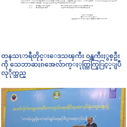
တနသၤာရီတိုင္းေဒသၾကီး ၀န္ၾကီးႏွစ္ဦး
ကို သေဘာဆႏၵအေလ်ာက္ႏုတ္ထြက္ခြြင့္ျပဳ
လုိုက္သည္