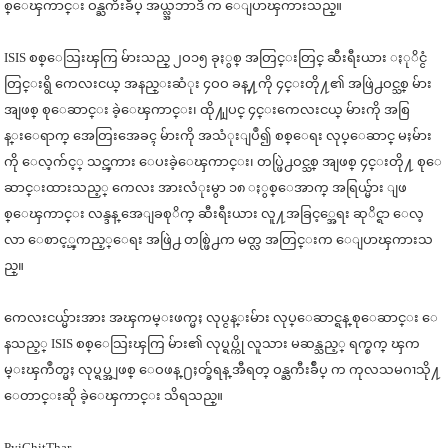
စ္ေၾကာင္း ဝန္ႀကီးခ်ဳပ္ အယ္လ္အဘာဒီ က ေျပာၾကားသည္။
ISIS စစ္ေသြးၾကြ မ်ားသည္ ၂ဝ၁၅ ခုႏွစ္ အတြင္းတြင္ ဆီးရီးယား ႏုိင္ငံ
တြင္းရွိ ကေလးငယ္ အနည္းဆံုး ၄ဝဝ ခန္႔ကို ၄င္းတို႔၏ အဖြဲ႕ဝင္သစ္ မ်ား
အျဖစ္ စုေဆာင္း ခဲ့ေၾကာင္း၊ ထို႔ျပင္ ၄င္းကေလးငယ္ မ်ားကို အစြ
န္းေရာက္ အေတြးအေခၚ မ်ားကို အသံုးျပဳ၍ စစ္ေရး လုပ္ေဆာင္ မႈမ်ား
ကို ေလ့က်င့္ သင္ၾကား ေပးခဲ့ေၾကာင္း၊ တပ္ဖြဲ႕ဝင္သစ္ အျဖစ္ ၄င္းတို႔ စုေ
ဆာင္းထားသည့္ ကေလး အားလံုးမွာ ၁၈ ႏွစ္ေအာက္ အရြယ္မ်ား ျဖ
စ္ေၾကာင္း လန္ဒန္ အေျခစုိက္ ဆီးရီးယား လူ႔အခြင့္အေရး ဆုိင္ရာ ေလ့
လာ ေစာင့္ၾကည့္ေရး အဖြဲ႕ တစ္ဖြဲ႕က မတ္လ အတြင္းက ေျပာၾကားသ
ည္။
ကေလးငယ္မ်ားအား အၾကမ္းဖက္မႈ လုပ္ငန္းမ်ား လုပ္ေဆာင္ရန္ စုေဆာင္း ေ
နသည့္ ISIS စစ္ေသြးၾကြ မ်ား၏ လုပ္ရပ္ကို လူသား မဆန္သည့္ ရက္စက္ ၾက
မ္းၾကဳတ္မႈ လုပ္ရပ္အျဖစ္ ေဝဖန္ ႐ႈတ္ခ်ရန္ အီရတ္ ဝန္ႀကီးခ်ဳပ္ က ကုလသမဂၢသို႔
ေတာင္းဆို ခဲ့ေၾကာင္း သိရသည္။
PyiChitThar