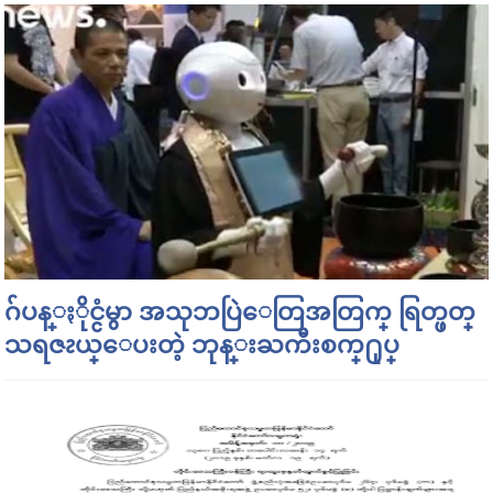
ဂ်ပန္ႏိုင္ငံမွာ အသုဘပြဲေတြအတြက္ ရြတ္ဖတ္
သရဇၩယ္ေပးတဲ့ ဘုန္းႀကီးစက္႐ုပ္