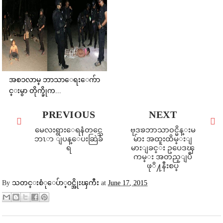
အစၥလာမ္ ဘာသာေရးေက်ာ
င္းမွာ တိုက္ခိုက...
PREVIOUS
NEXT
မေလးရွားေရနံတင္သေ
ဗုဒၶဘာသာ၀င္မိန္းမ
ဘၤာ ျပန္ေပးဆြဲခံ
မ်ား အထူးထိမ္းျ
ရ
မားျခင္း ဥပေဒၾ
ကမ္း အတည္ျပဳ
ဖုိ႔နီးစပ္
By
သတင္းစံုေပ်ာ္၀င္အိုးၾကီး
at
June 17, 2015