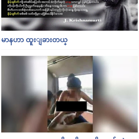
မာနဟာ ထူးျခားတယ္