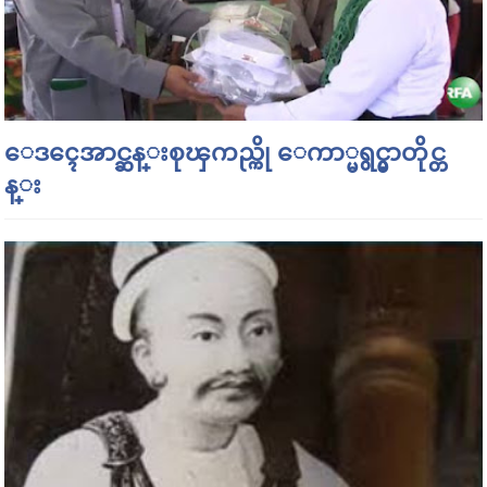
ေဒၚေအာင္ဆန္းစုၾကည္ကို ေကာ္မရွင္မွာတိုင္တ
န္း