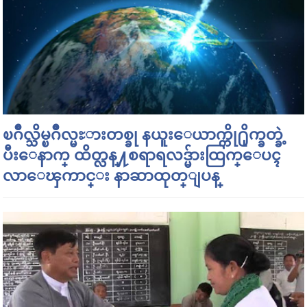
ၿဂိဳလ္သိမ္ၿဂိဳလ္မႊားတစ္ခု နယူးေယာက္ကို႐ိုက္ခတ္ခဲ့
ပီးေနာက္ ထိတ္လန္႔စရာရလဒ္မ်ားထြက္ေပၚ
လာေၾကာင္း နာဆာထုတ္ျပန္