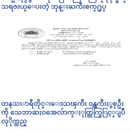
သရဇၩယ္ေပးတဲ့ ဘုန္းႀကီးစက္႐ုပ္
တနသၤာရီတိုင္းေဒသၾကီး ၀န္ၾကီးႏွစ္ဦး
ကို သေဘာဆႏၵအေလ်ာက္ႏုတ္ထြက္ခြြင့္ျပဳ
လုိုက္သည္