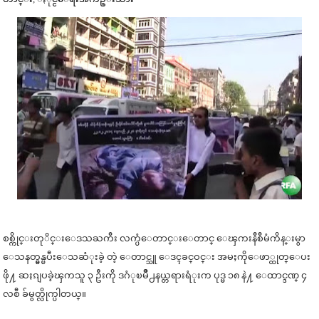
စစ္ကိုင္းတုိင္းေဒသႀကီး လက္ပံေတာင္းေတာင္ ေၾကးနီစီမံကိန္းမွာ
ေသနတ္မွန္ၿပီးေသဆံုးခဲ့ တဲ့ ေတာင္သူ ေဒၚခင္ဝင္း အမႈကိုေဖာ္ထုတ္ေပး
ဖို႔ ဆႏၵျပခဲ့ၾကသူ ၃ ဦးကို ဒဂံုၿမိဳ႕နယ္တရားရံုးက ပုဒ္မ ၁၈ နဲ႔ ေထာင္ဒဏ္ ၄
လစီ ခ်မွတ္လိုက္ပါတယ္။