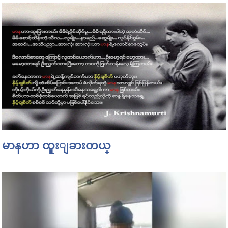
မာနဟာ ထူးျခားတယ္