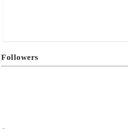
Followers