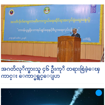
အဂတိလုိက္စားသူ ၄၆ ဦးကုိ တရားစြဲခဲ့ေၾ
ကာင္း ေကာ္မရွင္ေျပာ