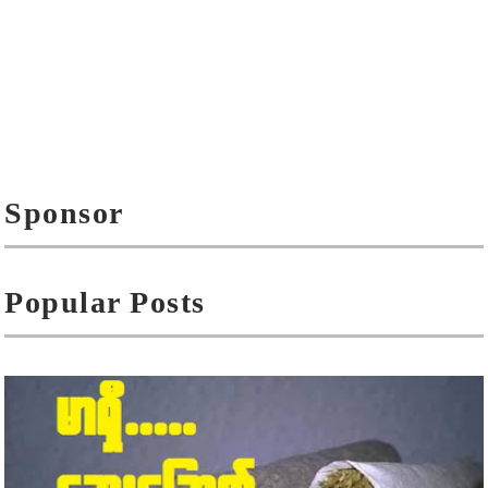
Sponsor
Popular Posts