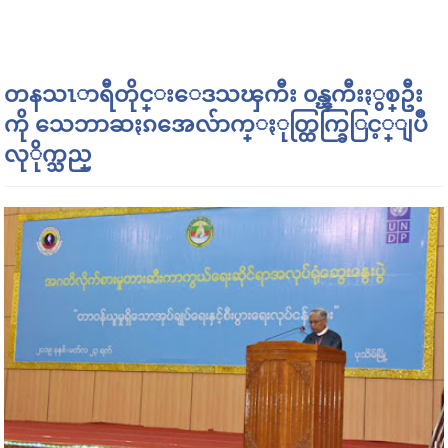
တနသၤာရီတိုင္းေဒသၾကီး ၀န္ၾကီးႏွစ္ဦး
ကို သေဘာဆႏၵအေလ်ာက္ႏုတ္ထြက္ခြြင့္ျပဳ
လုိုက္သည္