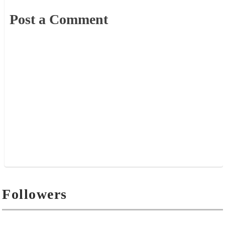
Post a Comment
Followers