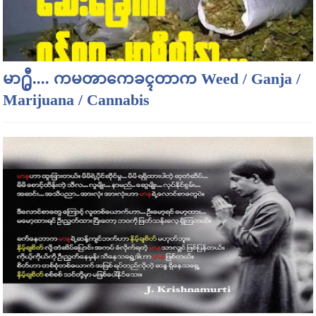
မာ႐ွီ.... ကမၻာကေခၚတာက Weed / Ganja /
Marijuana / Cannabis