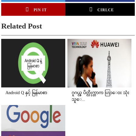
PIN IT
CIRLCE
Related Post
Android Q နှင့် မြန်မာစာ
ဂူဂယ္လ္ ပိတ္လိုက္တာက ဟြာေဝး သုံး
သူေ...