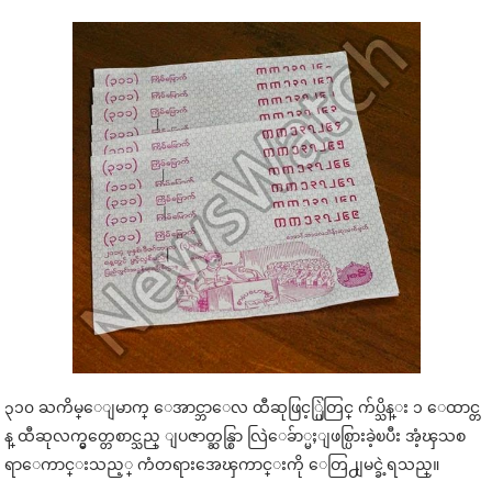
၃၁၀ ႀကိမ္ေျမာက္ ေအာင္ဘာေလ ထီဆုဖြင့္ပြဲတြင္ က်ပ္သိန္း ၁ ေထာင္တ
န္ ထီဆုလက္မွတ္တေစာင္သည္ ျပဇာတ္ဆန္စြာ လြဲေခ်ာ္မႈျဖစ္ပြားခဲ့ၿပီး အံ့ၾသစ
ရာေကာင္းသည့္ ကံတရားအေၾကာင္းကို ေတြ႕ျမင္ခဲ့ရသည္။