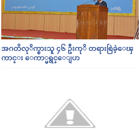
အဂတိလုိက္စားသူ ၄၆ ဦးကုိ တရားစြဲခဲ့ေၾ
ကာင္း ေကာ္မရွင္ေျပာ