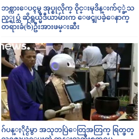
ဘစ္ကားေပၚမွ အုပ္စုလိုက္ ၀ိုင္းမုဒိန္းက်င့္ခဲ့သ
ည့္ရုပ္သံ ဆိုရွယ္မီဒီယာမ်ားက ေဖၚျပခဲ့ေနာက္
တရားခံ(၆)ဦးအားဖမ္းဆီး
ဂ်ပန္ႏိုင္ငံမွာ အသုဘပြဲေတြအတြက္ ရြတ္ဖတ္