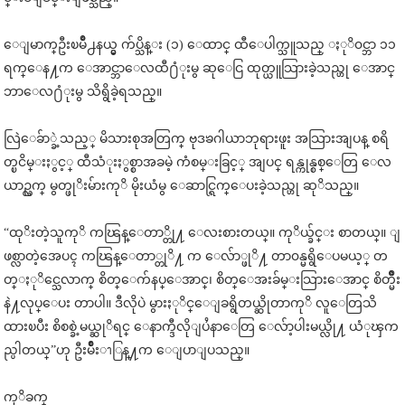
ေျမာက္ဦးၿမိဳ႕နယ္မွ က်ပ္သိန္း (၁) ေထာင္ ထီေပါက္သူသည္ ႏုိ၀င္ဘာ ၁၁
ရက္ေန႔က ေအာင္ဘာေလထီ႐ံုးမွ ဆုေငြ ထုတ္ယူသြားခဲ့သည္ဟု ေအာင္
ဘာေလ႐ံုးမွ သိရွိခဲ့ရသည္။
လြဲေခ်ာ္ခဲ့သည့္ မိသားစုအတြက္ ဗုဒၶဂါယာဘုရားဖူး အသြားအျပန္ စရိ
တ္ၿငိမ္းႏွင့္ ထီသံုးႏွစ္စာအခမဲ့ ကံစမ္းခြင့္ အျပင္ ရန္ကုန္စစ္ေတြ ေလ
ယာဥ္လက္ မွတ္ဖုိးမ်ားကုိ မိုးယံမွ ေဆာင္ရြက္ေပးခဲ့သည္ဟု ဆုိသည္။
“ထုိးတဲ့သူကုိ ကၽြန္ေတာ္တို႔ ေလးစားတယ္။ ကုိယ္ခ်င္း စာတယ္။ ျ
ဖစ္လာတဲ့အေပၚ ကၽြန္ေတာ္တုိ႔ က ေလ်ာ္ဖုိ႔ တာ၀န္မရွိေပမယ့္ တ
တ္ႏုိင္သေလာက္ စိတ္ေက်နပ္ေအာင္၊ စိတ္ေအးခ်မ္းသြားေအာင္ စိတ္မ်ဳိး
နဲ႔လုပ္ေပး တာပါ။ ဒီလိုပဲ မွားႏုိင္ေျခရွိတယ္ဆိုတာကုိ လူေတြသိ
ထားၿပီး စိစစ္ခဲ့မယ္ဆုိရင္ ေနာက္ဒီလိုျပႆနာေတြ ေလ်ာ့ပါးမယ္လို႔ ယံုၾက
ည္ပါတယ္”ဟု ဦးမ်ဳိးၫြန္႔က ေျပာျပသည္။
ကုိခက္