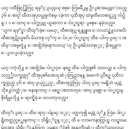
ယင္းထီဖြင့္ပြဲတြင္ ရခုိင္ျပည္နယ္ စစ္ေတြၿမိဳ႕မွ ဦးျဖဴ(အမည္လႊဲ)သည္
၃၆ ေစာင္ပါ ထီတအုပ္၀ယ္ယူကံစမ္းခဲ့ကာ ၎ထီအုပ္ ထဲမွထီတေစာင္သည္ က်ပ္သိ
န္း ၁ ေထာင္ ေပါက္သည္ဟု ယူဆကာ ေပ်ာ္ရႊင္စရာ ျဖစ္ေနခဲ့သည္။
“သူက ရခုိင္မွာ ထီထုိးခဲ့ေပမယ့္ ထီစာအုပ္က ရန္ကုန္မွာ။ ေလယာဥ္နဲ႔လာၿပီး
ထီစာအုပ္ကိုယူၿပီး မိသားစု လုိက္ ေပ်ာ္ေပ်ာ္ရႊင္ရႊင္ ထီေပါက္ျခင္း အ
ထိမ္းအမွတ္နဲ႔ ေအာင္ပြဲခံခဲ့ၾကတယ္”ဟု ဦးျဖဴမိသားစုႏွင့္ နီးစပ္သူက
ေျပာျပခဲ့သည္။
ယင္းကဲ့သို႔ ေအာင္ပြဲခံေပ်ာ္ရႊင္ေနစဥ္ ထီေပါက္သူ၏ သားငယ္က ေပါက္
သည့္ထီလက္မွတ္ကုိ ထီအုပ္၏အေပၚဆံုးတြင္ထားရန္ အႀကံျပဳစဥ္ ၎ထီလ
က္မွတ္သည္ ၃၆ ေစာင္ျပည့္သည့္ ထီစာအုပ္ထဲတြင္ ပါ၀င္ျခင္းမရွိဘဲ မည္ကဲ့
သို႔ေပ်ာက္ဆံုးေနေၾကာင္း မစဥ္းစားတတ္ေအာင္ျဖစ္ကာ ေပ်ာ္ရႊင္မႈမွ
စိုးရိမ္မႈသို႔ ေရာက္ရွိခဲ့ ေလေတာ့သည္။
ထီထုိးျခင္း၊ ထီေရာင္းခ်ျခင္းႏွင့္ ပတ္သက္၍ မည္ကဲ့သုိ႔ လြဲေခ်ာ္မႈ
ရွိတတ္သည့္အေၾကာင္း သိရွိႏုိင္ရန္ႏွင့္ ထီ ေလာကေနာက္ကြယ္မွ လႈပ္ရွားမႈ
မ်ားအား သိရွိႏုိင္ရန္အတြက္ ျမန္မာႏုိင္ငံ၏ အႀကီးဆံုး ထီကုိယ္စားလွယ္