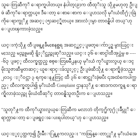
သူေတြဆီကုိ ေရာက္ရပါတယ္။ နံပါတ္(၉)က ထီထုိးသူ သို႔မဟုတ္ ဦးျ
ဖဴ ဆီကုိေရာက္တယ္။ ဒီေတာ့ ေစာေစာက ေျပာသလို မုိးယံထီ႐ံုးခြဲ
ကိုေရာက္ဖုိ႔ အဆင့္ (၅)ဆင့္ရွိတယ္။ အားလံုးမွာ တာ၀န္ရွိပါ တယ္”ဟု
ေျပာၾကားခဲ့သည္။
ယင္းကဲ့သို႔ ထီျဖန္႔ခ်ိမႈစနစ္အရ အဆင့္ဆင့္ျဖတ္ေက်ာ္စဥ္ မွားယြင္း
မႈသည္ မည္သူမဆို ရွိႏုိင္သည္ဟုဆုိသည္။ ယင္း ၃၆ ေစာင္ပါထီအုပ္ထဲမွ ဗ ----
-၆၃ ျဖင့္ ထီလက္မွတ္သည္ စစ္ေတြၿမိဳ႕နယ္ မုိးယံ ကုိယ္စားလွယ္ ေဒၚ
မိုးသူဇာဆီမွတဆင့္ ယူေရာင္းခ်သူႏွင့္ ဦးျဖဴဆီသို႔ ေရာက္ရွိခဲ့သည္။
၂၀၁၄ ႏုိ၀င္ဘာ ၃ ရက္ေန႔တြင္ ထီ ၃၆ ေစာင္ထုိးခဲ့ၿပီး ၎အထဲကေပါက္သ
ည့္ ထီလက္မွတ္မပါ၍ မုိးယံထီ Complaint ဌာနသုိ႔ ေစာဒကတက္ရန္ ေရာ
က္ရွိလာခဲ့သည္ဟု မိုးယံထီဆုိင္ တာ၀န္ရွိသူတဦးက ေျပာသည္။
“သူတုိ႔က ထီကုိယ္စားလွယ္ေတြဆီက မလာဘဲ တိုက္႐ိုက္႐ံုးခ်ဳပ္ကုိ ေ
ရာက္လာေတာ့ ေျဖရွင္းေပးရပါတယ္”ဟု ေျပာသည္။
ယင္းႏွင့္ပတ္သက္၍ ဦးမ်ဳိးၫြန္႔ကလည္း “ကၽြန္ေတာ္တုိ႔ မုိးယံအေ