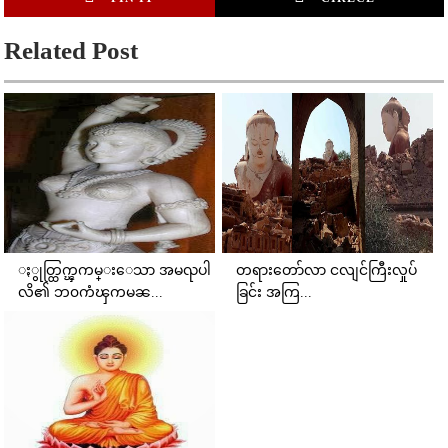
Related Post
ႏွုတ္ထြက္ၾကမ္းေသာ အမၺပါ
တရားတော်လာ ငလျင်ကြီးလှုပ်
လိ၏ ဘ၀ကံၾကမၼ...
ခြင်း အကြ...