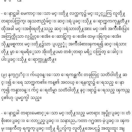
- ေနာင္အခါ မေကာင္းေသာ မင္းတို႔ လက္ထက္၌ မင္းႏွင့္တကြ လူတို႔
တရားပ်က္ကြက္၊ ၾသဇာညံ့ဖ်င္း၊ ဆင္းရဲျခင္းသို႔ ေရာက္ၾကကုန္လတၱံ႔။
ထိုအခါ မင္းအစိုးရတို႔သည္ ဆင္းရဲသားတို႔အား မင္း၏ အက်ဳိးစီးပြား
အတြက္ကိုသာ လုပ္ကိုင္ေစအံ။ ေဆာင္ရြက္ ေစအံ။ ထမ္းရြက္ေစအံ။
သို႔ျဖစ္ရကား မင္းတို႔၌သာ ျပည့္စံု အက်ဳိးခံစားၾကရ၍ ဆင္းရဲသား
တို႔ မွာ ေရမရိွေသာ အိုးတို႔ပမာ တစံုတရာ မရိွ ငတ္မြတ္ ေခါင္း
ပါးျခင္းသို႔ ေရာက္ကုန္လတၱံ႔။
(၉) နက္႐ႈိင္း က်ယ္ဝန္းေသာ ေရကန္ႀကီး တခုတြင္ သတၱဝါတို႔ ဆ
င္း၍ ေရေ သာက္ၾက၏။ ကန္၏ အလယ္ ေရနက္ရာ၌ ေရသည္ ေနာ
က္၍ ကန္နားဝန္း က်င္ ေရတိမ္ရာ သတၱဝါတို႔ နင္းရာ၌ ေရသည္ ၾကည္လ
င္၏ဟု ျမင္မက္ပါ သည္။
- ေနာင္အခါ တရားမေစာင့္ေသာ မင္းတို႔သည္ မတရား အုပ္စိုးျခင္း၊ တံ
စိုးစားျခင္း၊ ေလာ္လည္ျခင္း၊ သနားညႇာတာ ဂ႐ုဏာ မဲ့ျခင္း၊ ၾက
မ္းၾကဳတ္ ရက္စက္ျခင္းတို႔ ရိွလွ်က္ လူတို႔အေပၚ၌ အထူးထူး အျ