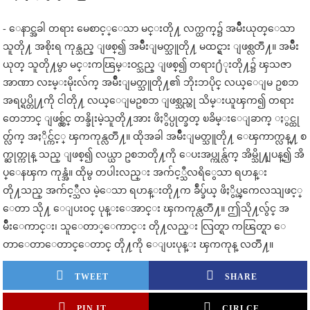
- ေနာင္အခါ တရား မေစာင့္ေသာ မင္းတို႔ လက္ထက္၌ အမ်ဳိးယုတ္ေသာ
သူတို႔ အစိုးရ ကုန္သည္ ျဖစ္၍ အမ်ဳိးျမတ္သူတို႔ မထင္ရွား ျဖစ္လတၱံ႔။ အမ်ဳိး
ယုတ္ သူတို႔မွာ မင္းကၽြမ္းဝင္သည္ ျဖစ္၍ တရား႐ံုးတို႔၌ ၾသဇာ
အာဏာ လႊမ္းမိုးလ်က္ အမ်ဳိးျမတ္သူတို႔၏ ဘိုးဘပိုင္ လယ္ေျမ ဥစၥာ
အရပ္ရပ္တို႔ကို ငါတို႔ လယ္ေျမဥစၥာ ျဖစ္သည္ဟု သိမ္းယူၾက၍ တရား
တေဘာင္ ျဖစ္လွ်င္ တန္ခိုးမဲ့သူတို႔အား ဖိႏွိပ္ပုတ္ခတ္ ၿခိမ္းေျခာက္ ႏွင္ထု
တ္လ်က္ အႏိုင္က်င့္ ၾကကုန္လတၱံ႔။ ထိုအခါ အမ်ဳိးျမတ္သူတို႔ ေၾကာက္လန္႔ စ
က္ဆုတ္ကုန္ သည္ ျဖစ္၍ လယ္ယာ ဥစၥာတို႔ကို ေပးအပ္ကုန္လ်က္ အိမ္သို႔ျပန္၍ အိ
ပ္ေနၾက ကုန္အံ။ ထိုမွ တပါးလည္း အက်င့္သီလရိွေသာ ရဟန္း
တို႔သည္ အက်င့္သီလ မဲ့ေသာ ရဟန္းတို႔က ခ်ဳပ္ခ်ယ္ ဖိႏွိပ္ၾကေလသျဖင့္
ေတာ သို႔ ေျပးဝင္ ပုန္းေအာင္း ၾကကုန္လတၱံ႔။ ဤသို႔လွ်င္ အ
မ်ဳိးေကာင္း၊ သူေတာ္ေကာင္း တို႔လည္း လြတ္ရာ ကၽြတ္ရာ ေ
တာေတာေတာင္ေတာင္ တို႔ကို ေျပးပုန္း ၾကကုန္ လတၱံ႔။
TWEET
SHARE
PIN IT
CIRLCE