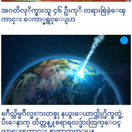
အဂတိလုိက္စားသူ ၄၆ ဦးကုိ တရားစြဲခဲ့ေၾ
ကာင္း ေကာ္မရွင္ေျပာ
ၿဂိဳလ္သိမ္ၿဂိဳလ္မႊားတစ္ခု နယူးေယာက္ကို႐ိုက္ခတ္ခဲ့
ပီးေနာက္ ထိတ္လန္႔စရာရလဒ္မ်ားထြက္ေပၚ
လာေၾကာင္း နာဆာထုတ္ျပန္