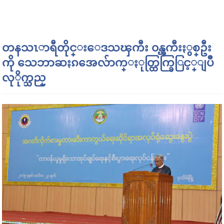
တနသၤာရီတိုင္းေဒသၾကီး ၀န္ၾကီးႏွစ္ဦး
ကို သေဘာဆႏၵအေလ်ာက္ႏုတ္ထြက္ခြြင့္ျပဳ
လုိုက္သည္