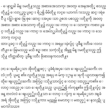
- ေနာင္အခါ မိန္းမတို႔သည္ အစားအေသာက္၊ အဝတ္၊ အေနအထို္င္ စသည္
တို႔၌ ေလာ္လည္ျခင္း ရိွ၍ မိမိတို႔ လင္ေယာကၤ်ားသည္ ဆင္းရဲၿ
ငိဳျ ငင္စြာ ရွာေဖြ စုေဆာင္းအပ္ေသာ ဥစၥာ ပစၥည္းတို႔ကို အဝတ္
အစား၊ အစား အေသာက္ တို႔၌ လည္းေကာင္း၊ ေသာက္စား ကစားျခ
င္းတို႔၌ လည္းေကာင္း၊ အေပ်ာ္အပါးတို႔၌ လည္းေကာင္း၊ သေ
ဘာက္ လင္ငယ္
ထားျခင္း တို႔၌ လည္းေကာင္း အရမ္းမဲ့လွ်င္ ျဖဳန္းတီးေလလ
တၱံ႔။ ေခြးမသည္ မသိ စဥ္းစား သကဲ့သို႔ အိမ္သူ မိန္းမတို႔သည္ ဤ
သို႔ တိတ္တဆိတ္ ျဖဳန္းတီး ခိုးစားၾကလတၱံ႔။
(၈) ေရမရိွေသာ အိုးတို႔ျဖင့္ ျခံရံအပ္ေသာ ေရျပည့္အိုးႀကီး တ
လံုးကို ျမင္ရ ၏။ လူတို႔သည္ အရပ္ ၈ မ်က္ႏွာမွ ေရကို ယူလာၾက၍
ထိုေရျပည့္အိုးႀကီး အတြင္းသို႔သာလွ်င္ ေလာင္းထည့္ၾက၏။ ေ
လာင္းထည့္ေသာ ေရတို႔သည္ ျပည့္လွ်ံ၍ က်ကုန္၏။ ဤသို႔လွ်င္ အ
ဖန္ တလဲလဲ ေရျပည့္အိုးသို႔သာ ေလာင္း လွ်က္ ေရမရိွေသာ အျခံ
အရံ အိုးတို႔ အတြင္းသို႔ကား မည္သူမွ် မေလာင္း မထည့္ပဲ ေနသည္ကို ျ
မင္မက္ပါသည္။