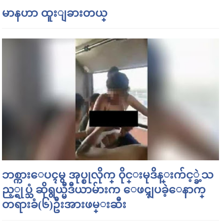
မာနဟာ ထူးျခားတယ္
ဘစ္ကားေပၚမွ အုပ္စုလိုက္ ၀ိုင္းမုဒိန္းက်င့္ခဲ့သ
ည့္ရုပ္သံ ဆိုရွယ္မီဒီယာမ်ားက ေဖၚျပခဲ့ေနာက္
တရားခံ(၆)ဦးအားဖမ္းဆီး