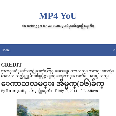
MP4 YoU
the melting pot for you (သတင္းစံုေပ်ာ္၀င္အိုးၾကီး)
CREDIT
သတင္းစံုေပ်ာ္၀င္အိုးၾကီးတြင္ ေဖာ္ျပထားသည့္ သတင္း၊ဓာတ္ပံု
မ်ားသည္ သက္ဆိုင္သူမ်ား၏မူပိုင္သာျဖစ္ေၾကာင္း အသိေပးအပ္ပါသည္။
ေကာသလမင္း အိမ္မက္(၁၆)ခ်က္
By
သတင္းစံုေပ်ာ္၀င္အိုးၾကီး
July 27, 2014
Buddhism