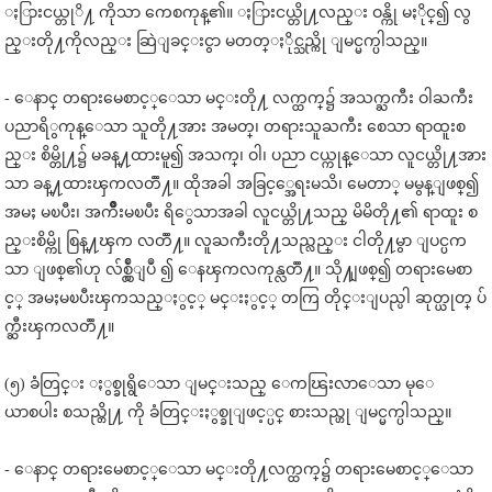
ႏြားငယ္တုိ႔ ကိုသာ ကေစကုန္၏။ ႏြားငယ္တို႔လည္း ဝန္ကို မႏိုင္၍ လွ
ည္းတို႔ကိုလည္း ဆြဲျခင္းငွာ မတတ္ႏိုင္သည္ကို ျမင္မက္ပါသည္။
- ေနာင္ တရားမေစာင့္ေသာ မင္းတို႔ လက္ထက္၌ အသက္ႀကီး ဝါႀကီး
ပညာရိွကုန္ေသာ သူတို႔အား အမတ္၊ တရားသူႀကီး စေသာ ရာထူးစ
ည္း စိမ္တို႔၌ မခန္႔ထားမူ၍ အသက္၊ ဝါ၊ ပညာ ငယ္ကုန္ေသာ လူငယ္တို႔အား
သာ ခန္႔ထားၾကလတၱံ႔။ ထိုအခါ အခြင့္အေရးမသိ၊ မေတာ္ မမွန္ျဖစ္၍
အမႈ မၿပီး၊ အက်ဳိးမၿပီး ရိွေသာအခါ လူငယ္တို႔သည္ မိမိတို႔၏ ရာထူး စ
ည္းစိမ္ကို စြန္႔ၾက လတၱံ႔။ လူႀကီးတို႔သည္လည္း ငါတို႔မွာ ျပင္ပက
သာ ျဖစ္၏ဟု လ်စ္လွ်ဳျပဳ ၍ ေနၾကလကုန္လတၱံ႔။ သို႔ျဖစ္၍ တရားမေစာ
င့္ အမႈမၿပီးၾကသည္ႏွင့္ မင္းႏွင့္ တကြ တိုင္းျပည္ပါ ဆုတ္ယုတ္ ပ်
က္ဆီးၾကလတၱံ႔။
(၅) ခံတြင္း ႏွစ္ခုရွိေသာ ျမင္းသည္ ေကၽြးလာေသာ မုေ
ယာစပါး စသည္တို႔ ကို ခံတြင္းႏွစ္ခုျဖင့္ပင္ စားသည္ဟု ျမင္မက္ပါသည္။
- ေနာင္ တရားမေစာင့္ေသာ မင္းတို႔လက္ထက္၌ တရားမေစာင့္ေသာ