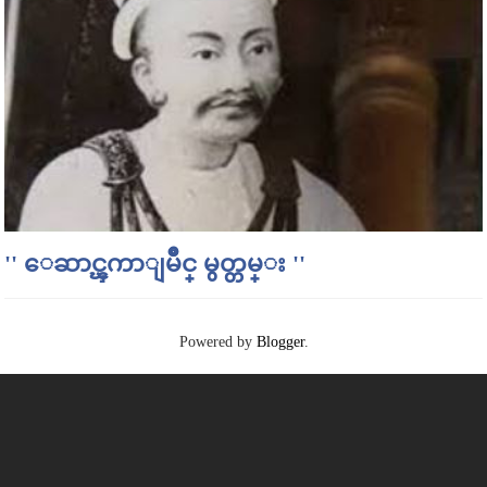
'' ေဆာင္ၾကာျမိဳင္ မွတ္တမ္း ''
Powered by
Blogger
.