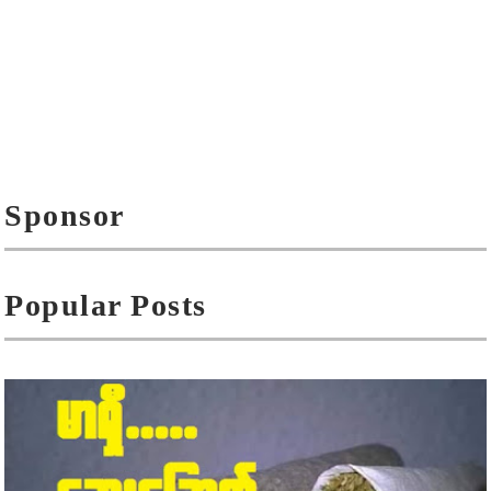
Sponsor
Popular Posts