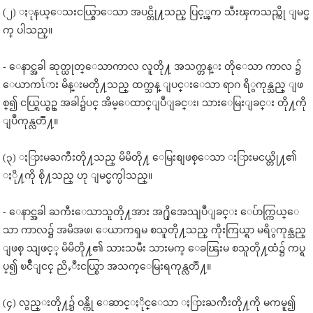
(၂) ႏုနယ္ေသးငယ္စြာေသာ အပင္တို႔သည္ ပြင့္ၾက သီးၾကသည္ကို ျမင္မ
က္ ပါသည္။
- ေနာင္အခါ ဆုတ္ယုတ္ေသာကာလ လူတို႔ အသက္တန္း တိုေသာ ကာလ ၌
ေယာကၤ်ား မိန္းမတို႔သည္ ထက္သန္ ျပင္းေသာ ရာဂ ရိွကုန္သည္ ျဖ
စ္၍ ငယ္ရြယ္စဥ္ အခါ၌ပင္ အိမ္ေထာင္ျပဳျခင္း၊ သားေမြးျခင္း တို႔ကို
ျပဳကုန္လတၱံ႔။
(၃) ႏြားမႀကီးတို႔သည္ မိမိတို႔ ေမြးစျဖစ္ေသာ ႏြားမငယ္တို႔၏
ႏို႔ကို စို႔သည္ ဟု ျမင္မက္ပါသည္။
- ေနာင္အခါ ႀကီးေသာသူတို႔အား အ႐ိုအေသျပဳျခင္း ေပ်ာက္ကြယ္ေ
သာ ကာလ၌ အမိအဖ၊ ေယာကၡမ စသူတို႔သည္ ကိုးကြယ္ရာ မရိွကုန္သည္
ျဖစ္ သျဖင့္ မိမိတို႔၏ သားသမီး သားမက္ ေခၽြးမ စသူတို႔ထံ၌ ကပ္ရ
ပ္၍ ၿငိဳျငင္ ညိႇဳးငယ္စြာ အသက္ေမြးရကုန္လတၱံ႔။
(၄) လွည္းတို႔၌ ဝန္ကို ေဆာင္ႏိုင္ေသာ ႏြားႀကီးတို႔ကို မကမူ၍