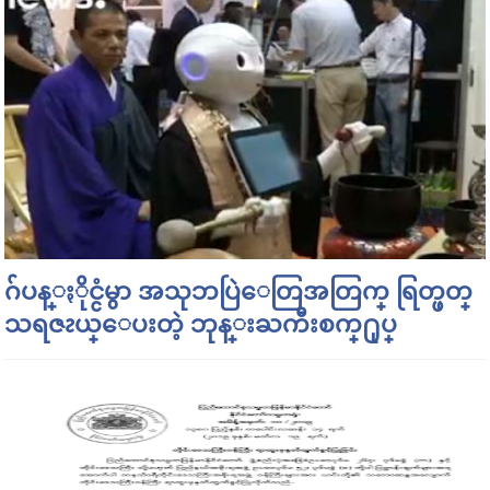
ဂ်ပန္ႏိုင္ငံမွာ အသုဘပြဲေတြအတြက္ ရြတ္ဖတ္
သရဇၩယ္ေပးတဲ့ ဘုန္းႀကီးစက္႐ုပ္