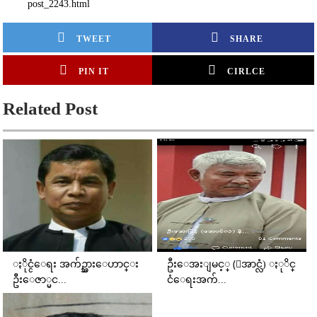
post_2243.html
TWEET
SHARE
PIN IT
CIRLCE
Related Post
ႏိုင္ငံေရး အက်ဥ္သားေဟာင္း
ဦးေအးျမင့္ (ေအာင္လံ) ႏုိင္
ဦးေဇာ္မင...
ငံေရးအက်...