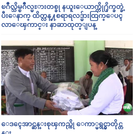
ၿဂိဳလ္သိမ္ၿဂိဳလ္မႊားတစ္ခု နယူးေယာက္ကို႐ိုက္ခတ္ခဲ့
ပီးေနာက္ ထိတ္လန္႔စရာရလဒ္မ်ားထြက္ေပၚ
လာေၾကာင္း နာဆာထုတ္ျပန္
ေဒၚေအာင္ဆန္းစုၾကည္ကို ေကာ္မရွင္မွာတိုင္တ
န္း