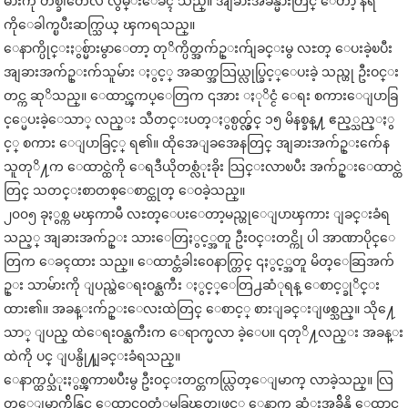
မ်ားကို တစ္ခါတေလ လွမ္းေခၚ သည္။ အျခားအခ်ိန္မ်ားတြင္ ေတာ့ နံရံ
ကိုေခါက္ၿပီးဆက္သြယ္ ၾကရသည္။
ေနာက္ပိုင္းႏွစ္မ်ားမွာေတာ့ တုိက္ပိတ္အက်ဥ္းက်ျခင္းမွ လႊတ္ ေပးခဲ့ၿပီး
အျခားအက်ဥ္းက်သူမ်ား ႏွင့္ အဆက္အသြယ္လုပ္ခြင့္ေပးခဲ့ သည္ဟု ဦးဝင္း
တင္က ဆုိသည္။ ေထာင္ၾကပ္ေတြက ၎အား ႏုိင္ငံ ေရး စကားေျပာခြ
င့္မေပးခဲ့ေသာ္ လည္း သီတင္းပတ္ႏွစ္ပတ္လွ်င္ ၁၅ မိနစ္ခန္႔ ဧည့္သည္ႏွ
င့္ စကား ေျပာခြင့္ ရ၏။ ထိုအေျခအေနတြင္ အျခားအက်ဥ္းက်ေန
သူတုိ႔က ေထာင္ထဲကို ေရဒီယိုတစ္လံုးခိုး သြင္းလာၿပီး အက်ဥ္းေထာင္ထဲ
တြင္ သတင္းစာတစ္ေစာင္ထုတ္ ေဝခဲ့သည္။
၂၀၀၅ ခုႏွစ္က မၾကာမီ လႊတ္ေပးေတာ့မည္ဟုေျပာၾကား ျခင္းခံရ
သည့္ အျခားအက်ဥ္း သားေတြႏွင့္အတူ ဦးဝင္းတင္ကို ပါ အာဏာပိုင္ေ
တြက ေခၚထား သည္။ ေထာင္တံခါး၀ေနာက္တြင္ ၎ႏွင့္အတူ မိတ္ေဆြအက်
ဥ္း သာမ်ားကို ျပည္ထဲေရးဝန္ႀကီး ႏွင့္ေတြ႕ဆံုရန္ ေစာင့္ခုိင္း
ထား၏။ အခန္းက်ဥ္းေလးထဲတြင္ ေစာင့္ စားျခင္းျဖစ္သည္။ သို႔ေ
သာ္ ျပည္ ထဲေရးဝန္ႀကီးက ေရာက္မလာ ခဲ့ေပ။ ၎တုိ႔လည္း အခန္း
ထဲကို ပင္ ျပန္ပို႔ျခင္းခံရသည္။
ေနာက္ထပ္သံုးႏွစ္ၾကာၿပီးမွ ဦးဝင္းတင္တကယ္လြတ္ေျမာက္ လာခဲ့သည္။ လြ
တ္ေျမာက္ခ်ိန္တြင္ ေထာင္ဝတ္စံုမခြၽတ္သျဖင့္ ေနာက္ ဆံုးအခ်ိန္ထိ ေထာင္