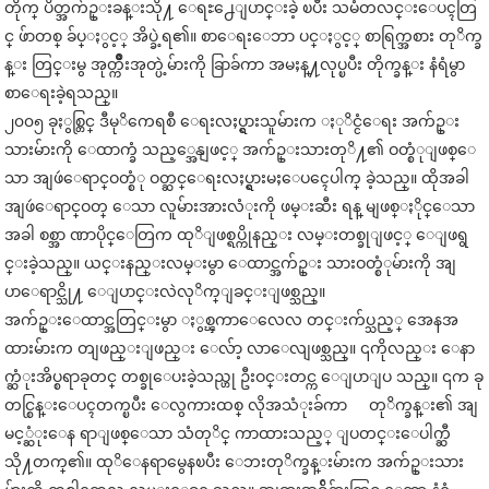
တိုက္ ပိတ္အက်ဥ္းခန္းသို႔ ေရႊ႕ေျပာင္းခဲ့ ၿပီး သမံတလင္းေပၚတြ
င္ ဖ်ာတစ္ ခ်ပ္ႏွင့္ အိပ္ခဲ့ရ၏။ စာေရးေဘာ ပင္ႏွင့္ စာရြက္အစား တုိက္ခ
န္း တြင္းမွ အုတ္က်ဳိးအုတ္ပဲ့မ်ားကို ခြာခ်ကာ အမႈန္႔လုပ္ၿပီး တိုက္ခန္း နံရံမွာ
စာေရးခဲ့ရသည္။
၂၀၀၅ ခုႏွစ္တြင္ ဒီမုိကေရစီ ေရးလႈပ္ရွားသူမ်ားက ႏုိင္ငံေရး အက်ဥ္း
သားမ်ားကို ေထာက္ခံ သည့္အေနျဖင့္ အက်ဥ္းသားတုိ႔၏ ဝတ္စံုျဖစ္ေ
သာ အျဖဴေရာင္ဝတ္စံု ဝတ္ဆင္ေရးလႈပ္ရွားမႈေပၚေပါက္ ခဲ့သည္။ ထိုအခါ
အျဖဴေရာင္ဝတ္ ေသာ လူမ်ားအားလံုးကို ဖမ္းဆီး ရန္ မျဖစ္ႏိုင္ေသာ
အခါ စစ္အာ ဏာပိုင္ေတြက ထုိျဖစ္ရပ္ကိုနည္း လမ္းတစ္ခုျဖင့္ ေျဖရွ
င္းခဲ့သည္။ ယင္းနည္းလမ္းမွာ ေထာင္အက်ဥ္း သားဝတ္စံုမ်ားကို အျ
ပာေရာင္သို႔ ေျပာင္းလဲလုိက္ျခင္းျဖစ္သည္။
အက်ဥ္းေထာင္အတြင္းမွာ ႏွစ္ၾကာေလေလ တင္းက်ပ္သည့္ အေနအ
ထားမ်ားက တျဖည္းျဖည္း ေလ်ာ့ လာေလျဖစ္သည္။ ၎ကိုလည္း ေနာ
က္ဆံုးအိပ္စရာခုတင္ တစ္ခုေပးခဲ့သည္ဟု ဦးဝင္းတင္က ေျပာျပ သည္။ ၎က ခု
တင္စြန္းေပၚတက္ၿပီး ေလွကားထစ္ လိုအသံုးခ်ကာ တုိက္ခန္း၏ အျ
မင့္ဆံုးေန ရာျဖစ္ေသာ သံတုိင္ ကာထားသည့္ ျပတင္းေပါက္ဆီ
သို႔တက္၏။ ထုိေနရာမွေနၿပီး ေဘးတုိက္ခန္းမ်ားက အက်ဥ္းသား