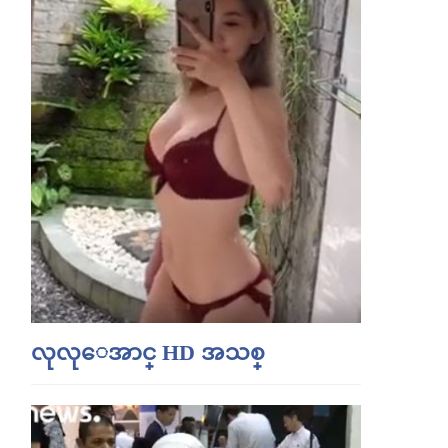
လုလုေအာင္ HD အသစ္