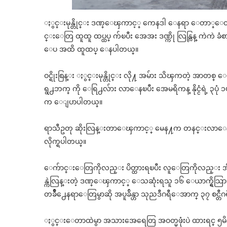
ႏွင္းမုန္တိုင္း ဒဏ္ေၾကာင့္ ကေနဒါ ေနရာ ေတာ္ေတာ္ မ
င္းေတြ ထူထူ ထပ္ထပ္ က်ၿပီး အေအး ဒဏ္ကို လြန္လြန္ ကဲက
ေပ အထိ ထူထပ္ ေနပါတယ္။
ဝင္ရိုးစြန္း ႏွင္းမုန္တိုင္း လို႔ အမ်ား သိၾကတဲ့ အာတ
ရွ႕ဘက္ ကို ေရြ႕လ်ား လာေနၿပီး အေမရိကန္ နိုင္ငံရဲ့ ၃ပုံ ၁ပုံ 
က ေျပာပါတယ္။
ရာသီဥတု ဆိုးလြန္းတာေၾကာင့္ မေန႔က တနင္းလာေန႔မွာ 
လိုက္ရပါတယ္။
ေက်ာင္းေတြကိုလည္း ပိတ္ထားရၿပီး လူေတြကိုလည္း အိ
န္ကဲလြန္းတဲ့ ဒဏ္ေၾကာင့္ ေသဆုံးရသူ ၁၆ ေယာက္ရွိသြာ
တခ်ိဳ႕ေနရာေတြမွာဆို အပူခ်ိန္ဟာ သုညဒီဂရီေအာက္ ၃၇ စင္တီဂ
ႏွင္းေတာထဲမွာ အသားအေရေတြ အဝတ္မဖုံးပဲ ထားရင္ ၅မိနစ္အ