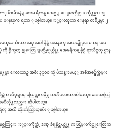
်ားမ်ားနဲ႔ အေမ ရိကန္ အေရွ႕ ေျမာက္ပိုင္း တို႔မွာ ႏွ
ဲ ခံစား ေနၾက ရတာ ျဖစ္ပါတယ္။ ႏွင္းထုဟာ ေနရာ တခ်ိဳ႕မွာ ၂
စ္ ေလထုႀကီးဟာ အခု အခါ နိုင္ငံ အေနာက္ အလယ္ပိုင္း ကေန အေ
ကို ရိုက္ခတ္ မွုေတြ ျဖစ္လိမ့္မယ္လို႔ အေမရိကန္ နိုင္ငံ ရာသီဥတု ဌာန
ေလယာဥ္ အစီး ၃၇၀၀ ကို ပ်ံသန္းမယ့္ အစီအစဥ္ဖ်က္သိမ္း
မ္ထဲက အိမ္ျပင္ မထြက္ၾကဖို႔ သတိေပးထားပါတယ္။ အေအးလြ
းၿပီလို႔လည္း ဆိုပါတယ္။
ရိတ္ အထိ ထိုးက်သြားခဲ့ၿပီး ျဖစ္ပါတယ္။
တြင္း ႏွင္းကိုက္တဲ့ ဒဏ္ ခံရနိုင္တယ္လို႔ ကၽြမ္းက်င္သူေတြက